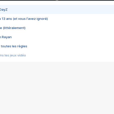
 DayZ
 a 13 ans (et vous l'avez ignoré)
e (littéralement)
im Rayan
 toutes les règles
s les jeux vidéo
us choquant de Rockstar ? - Le scandale BULLY
e plus moche de Steam
du RÊVE tourne au CAUCHEMAR
pendant 8 heures
it… à tort
umiliés par un jeu vidéo