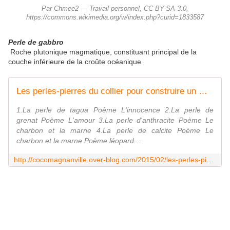
Par Chmee2 — Travail personnel, CC BY-SA 3.0,
https://commons.wikimedia.org/w/index.php?curid=1833587
Perle de gabbro
Roche plutonique magmatique, constituant principal de la
couche inférieure de la croûte océanique
Les perles-pierres du collier pour construire un monde meilleur - coco Magnanville
1.La perle de tagua Poème L'innocence 2.La perle de
grenat Poème L'amour 3.La perle d'anthracite Poème Le
charbon et la marne 4.La perle de calcite Poème Le
charbon et la marne Poème léopard ...
http://cocomagnanville.over-blog.com/2015/02/les-perles-pierres-du-collier-pour-construire-un-monde-meilleur.html