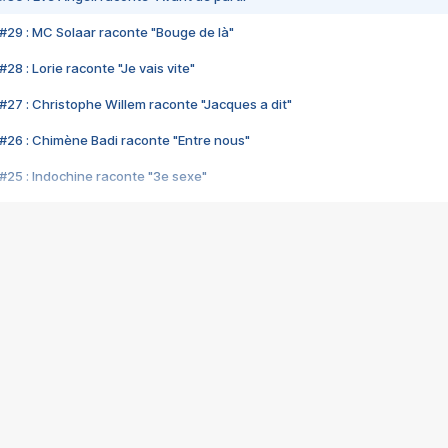
#29 : MC Solaar raconte "Bouge de là"
28 : Lorie raconte "Je vais vite"
#27 : Christophe Willem raconte "Jacques a dit"
#26 : Chimène Badi raconte "Entre nous"
#25 : Indochine raconte "3e sexe"
#24 : Zaho raconte "C'est chelou"
#23 : Patrick Bruel raconte "Au café des délices"
#22 : Kyo raconte "Le chemin"
#21 : Nolwenn Leroy raconte "Cassé"
#20 : Patrick Hernandez raconte "Born to be alive"
#19 : Lorie raconte "Près de moi"
#18 : Michael Jones raconte "A nos actes manqués" (avec Jean-Jacque