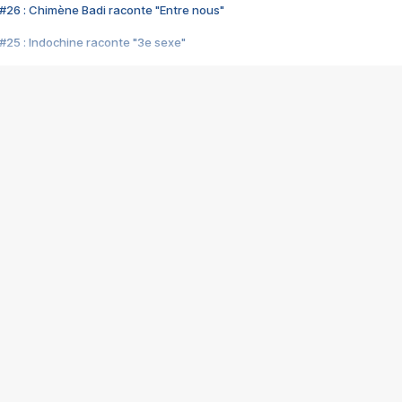
#26 : Chimène Badi raconte "Entre nous"
#25 : Indochine raconte "3e sexe"
#24 : Zaho raconte "C'est chelou"
#23 : Patrick Bruel raconte "Au café des délices"
#22 : Kyo raconte "Le chemin"
#21 : Nolwenn Leroy raconte "Cassé"
#20 : Patrick Hernandez raconte "Born to be alive"
#19 : Lorie raconte "Près de moi"
#18 : Michael Jones raconte "A nos actes manqués" (avec Jean-Jacque
#17 : Khaled raconte "Aïcha"
#16 : Corneille raconte "Parce qu'on vient de loin"
#15 : Indochine raconte "L'aventurier"
14 : Lorie raconte "Sur un air latino"