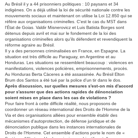
Au Brésil il y a 44 prisonniers politiques : 10 paysans et 34
indigènes. On a déjà utilisé la loi de sécurité nationale contre les
mouvements sociaux et maintenant on utilise la Loi 12.850 qui se
réfère aux organisations criminelles. C'est le cas du MST dans
l'État de Goias. Valdir Misnerovicz et Luis Batista Borges sont
détenus depuis avril et mai sur le fondement de la loi des
organisations criminelles alors qu'ils défendent et revendiquent la
réforme agraire au Brésil.
Il y a des personnes criminalisées en France, en Espagne. La
situation est très difficile au Paraguay, en Argentine et au
Honduras. Les situations se ressemblent beaucoup : violences en
manifestations, violences policières, emprisonnements, procès.
Au Honduras Berta Càceres a été assassinée. Au Brésil Elton
Brum dos Santos a été tué par la police d'un tir dans le dos.
Après discussion, sur quelles mesures s'est-on mis d'accord
pour s'assurer que des actions rapides de dénonciation
soient mises en place dans les cas de violations ?
Pour faire front à cette difficile réalité, nous proposons de
coordonner un réseau international des Droits de l'Homme de la
Via et des organisations alliées pour ensemble établir des
mécanismes d'autoprotection, de défense juridique et de
dénonciation publique dans les instances internationales de
Droits de l'Homme. Cet ensemble d'actions porte le nom de «