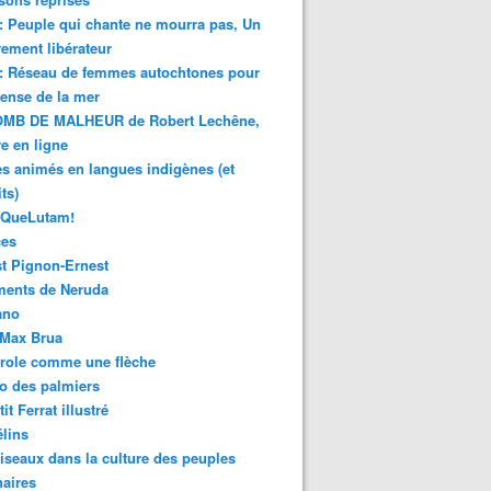
 : Peuple qui chante ne mourra pas, Un
ment libérateur
 : Réseau de femmes autochtones pour
fense de la mer
MB DE MALHEUR de Robert Lechêne,
re en ligne
s animés en langues indigènes (et
ts)
sQueLutam!
ces
t Pignon-Ernest
ments de Neruda
ano
-Max Brua
role comme une flèche
o des palmiers
it Ferrat illustré
élins
iseaux dans la culture des peuples
naires