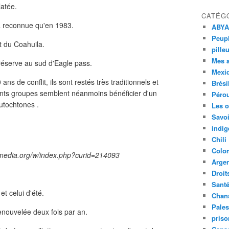
latée.
CATÉG
ra reconnue qu'en 1983.
ABYA
Peupl
t du Coahuila.
pille
Mes 
 réserve au sud d'Eagle pass.
Mexi
ns de conflit, ils sont restés très traditionnels et
Brési
ents groupes semblent néanmoins bénéficier d'un
Péro
autochtones .
Les o
Savoi
indig
Chili
Colo
imedia.org/w/index.php?curid=214093
Argen
Droit
Sant
 et celui d'été.
Chan
Pales
renouvelée deux fois par an.
priso