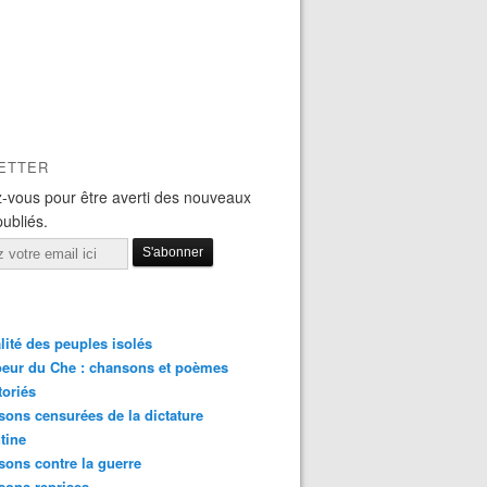
ETTER
-vous pour être averti des nouveaux
publiés.
lité des peuples isolés
eur du Che : chansons et poèmes
toriés
ons censurées de la dictature
tine
ons contre la guerre
sons reprises