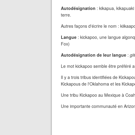
Autodésignation
: kikapua, kikapuaki
terre.
Autres façons d'écrire le nom : kiikaap
Langue
: kickapoo, une langue algon
Fox)
Autodésignation de leur langue
:
gi
Le mot kickapoo semble être préféré aus
Il y a trois tribus identifiées de Kick
Kickapous de l'Oklahoma et les Kicka
Une tribu Kickapoo au Mexique à Coah
Une importante communauté en Arizon