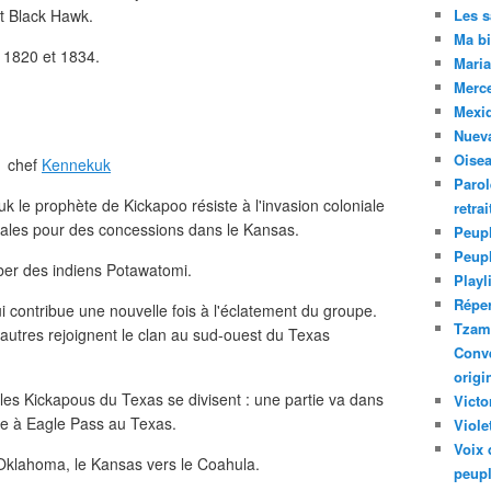
t Black Hawk.
Les 
Ma bi
n 1820 et 1834.
Maria
Merc
Mexiq
Nuev
Oise
chef
Kennekuk
Parol
 le prophète de Kickapoo résiste à l'invasion coloniale
retra
entales pour des concessions dans le Kansas.
Peupl
Peup
er des indiens Potawatomi.
Playl
Réper
i contribue une nouvelle fois à l'éclatement du groupe.
Tzam.
autres rejoignent le clan au sud-ouest du Texas
Conve
origi
les Kickapous du Texas se divisent : une partie va dans
Victo
te à Eagle Pass au Texas.
Viole
Voix 
'Oklahoma, le Kansas vers le Coahula.
peupl