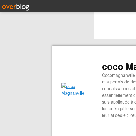
coco Ma
Cocomagnanville 
m'a permis de dev
connaissances et 
essentiellement d
suis appliquée à 
lecteurs qui le s
leur ai dédié : P