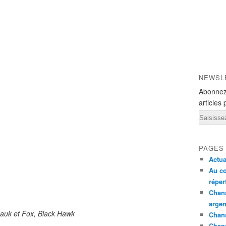
NEWSL
Abonnez
articles 
Email
PAGES
Actua
Au co
réper
Chans
argen
Sauk et Fox, Black Hawk
Chans
Chan