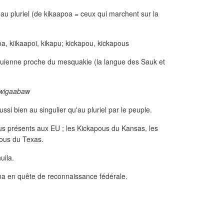
 au pluriel (de kikaapoa = ceux qui marchent sur la
oa, kiikaapoi, kikapu; kickapou, kickapous
quienne proche du mesquakie (la langue des Sauk et
iwigaabaw
si bien au singulier qu'au pluriel par le peuple.
apous présents aux EU ; les Kickapous du Kansas, les
pous du Texas.
uila.
a en quête de reconnaissance fédérale.