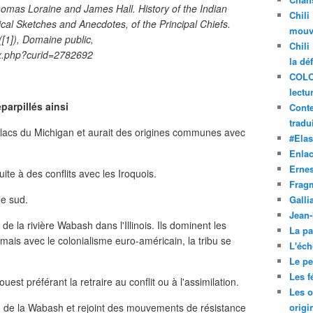
mas Loraine and James Hall. History of the Indian
Chili
ical Sketches and Anecdotes, of the Principal Chiefs.
mouve
([1]), Domaine public,
Chili
ex.php?curid=2782692
la dé
COLO
lectu
parpillés ainsi
Conte
tradui
s lacs du Michigan et aurait des origines communes avec
#Ela
Enla
Ernes
uite à des conflits avec les Iroquois.
Frag
le sud.
Galli
Jean
ée de la rivière Wabash dans l'Illinois. Ils dominent les
La pa
 mais avec le colonialisme euro-américain, la tribu se
L'éch
Le pet
Les f
st préférant la retraire au conflit ou à l'assimilation.
Les o
 de la Wabash et rejoint des mouvements de résistance
origi