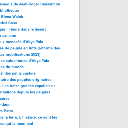
samedis de Jean-Roger Caussimon
bliothèque
 Elena Walsh
edes Sosa
ue : Fleurs dans le désert
a canción
aux menacés d'Abya Yala
es de peuple en lutte (réforme des
ites mobilisations 2023)
es autochtones d'Abya Yala
les du monde
ist des petits castors
toire des peuples originaires
 Les treize graines zapatistes :
rsations depuis les peuples
naires
r Jara
ta Parra
de la terre. L'histoire, ce sont les
es qui la racontent