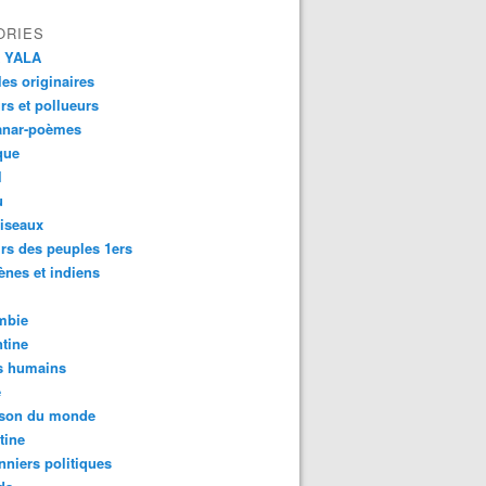
ORIES
 YALA
es originaires
urs et pollueurs
anar-poèmes
que
l
u
iseaux
rs des peuples 1ers
ènes et indiens
mbie
tine
s humains
é
son du monde
tine
nniers politiques