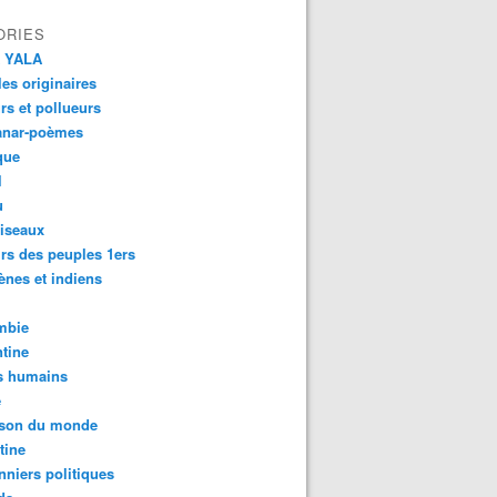
ORIES
 YALA
es originaires
urs et pollueurs
anar-poèmes
que
l
u
iseaux
rs des peuples 1ers
ènes et indiens
mbie
tine
s humains
é
son du monde
tine
nniers politiques