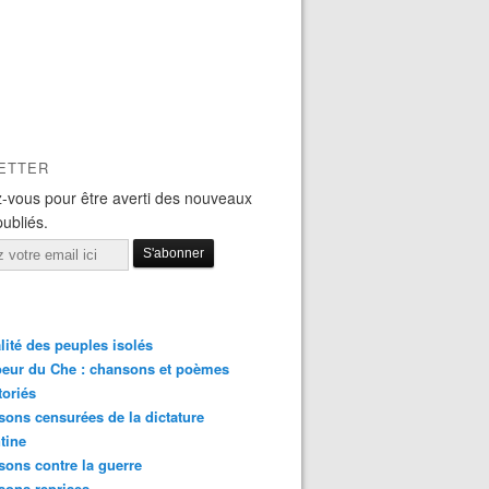
ETTER
-vous pour être averti des nouveaux
publiés.
lité des peuples isolés
eur du Che : chansons et poèmes
toriés
ons censurées de la dictature
tine
ons contre la guerre
sons reprises