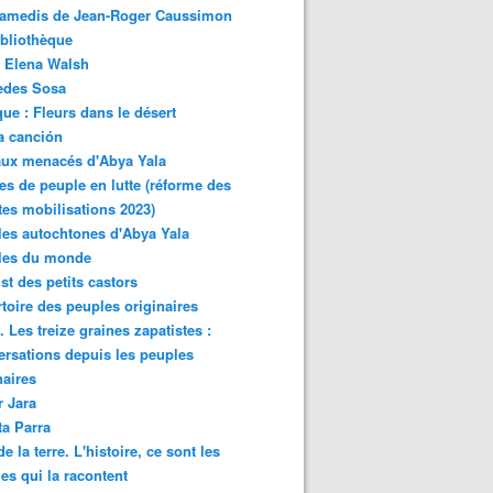
samedis de Jean-Roger Caussimon
bliothèque
 Elena Walsh
edes Sosa
ue : Fleurs dans le désert
a canción
aux menacés d'Abya Yala
es de peuple en lutte (réforme des
ites mobilisations 2023)
es autochtones d'Abya Yala
les du monde
ist des petits castors
toire des peuples originaires
 Les treize graines zapatistes :
rsations depuis les peuples
naires
r Jara
ta Parra
de la terre. L'histoire, ce sont les
es qui la racontent