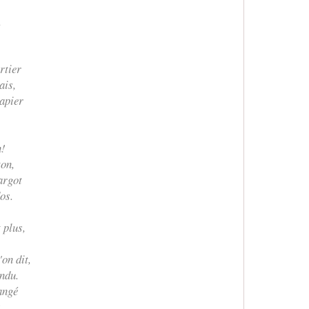
,
.
rtier
ais,
papier
n!
ton,
argot
os.
 plus,
'on dit,
endu.
angé
s