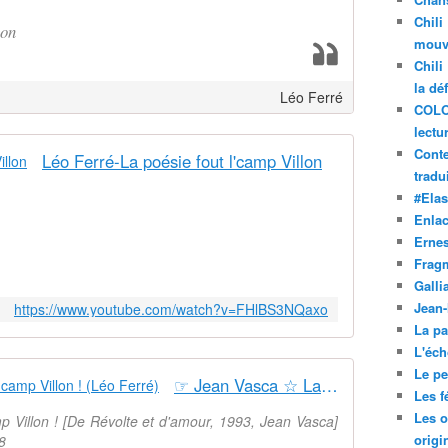
Chili
con
mouve
Chili
la dé
Léo Ferré
COLO
lectu
Conte
Léo Ferré-La poésie fout l'camp Villon
tradui
#Ela
Enla
Ernes
Frag
Galli
Jean
https://www.youtube.com/watch?v=FHlBS3NQaxo
La pa
L'éch
Le pet
☞ Jean Vasca ☆ La poésie fout l' camp Villon ! (Léo Ferré)
Les f
Les o
p Villon ! [De Révolte et d'amour, 1993, Jean Vasca]
origi
8