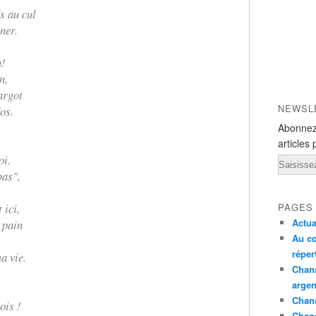
s au cul
ner.
n!
n,
argot
NEWSL
os.
Abonnez
articles 
oi.
Email
pas",
 ici,
PAGES
Actua
e pain
Au co
réper
a vie.
Chans
argen
Chans
ois !
Chan