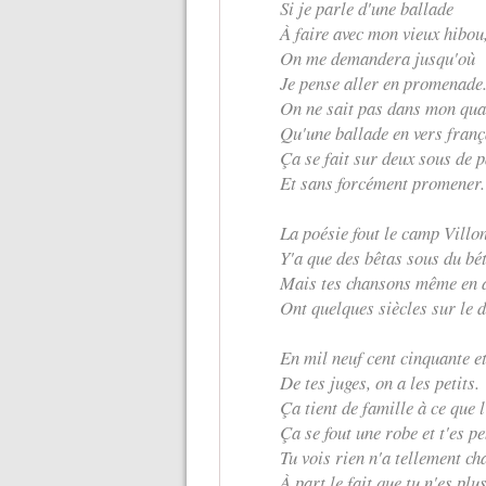
Si je parle d'une ballade
À faire avec mon vieux hibou
On me demandera jusqu'où
Je pense aller en promenade
On ne sait pas dans mon qua
Qu'une ballade en vers franç
Ça se fait sur deux sous de 
Et sans forcément promener.
La poésie fout le camp Villo
Y'a que des bêtas sous du bé
Mais tes chansons même en 
Ont quelques siècles sur le d
En mil neuf cent cinquante et
De tes juges, on a les petits.
Ça tient de famille à ce que l
Ça se fout une robe et t'es p
Tu vois rien n'a tellement ch
À part le fait que tu n'es plu