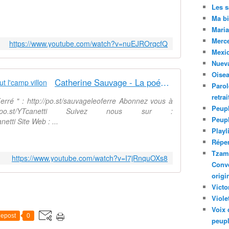
Les 
Ma bi
Maria
Merc
https://www.youtube.com/watch?v=nuEJROrqcfQ
Mexiq
Nuev
Oise
Catherine Sauvage - La poésie fout l'camp villon
Parol
retra
ré " : http://po.st/sauvageleoferre Abonnez vous à
Peupl
po.st/YTcanetti Suivez nous sur :
Peup
tti Site Web : ...
Playl
Réper
Tzam.
https://www.youtube.com/watch?v=I7jRnquOXs8
Conve
origi
Victo
Viole
Voix 
epost
0
peupl