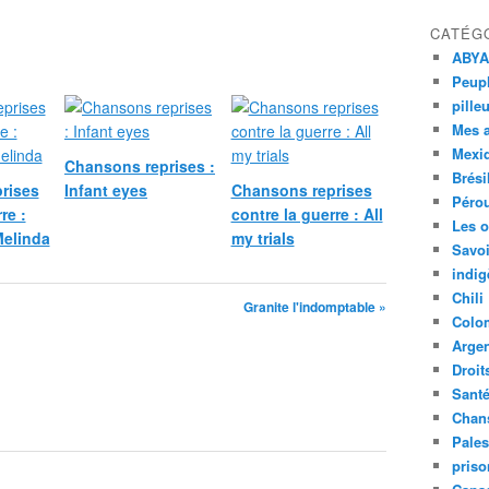
CATÉG
ABYA
Peupl
pille
Mes 
Mexi
Chansons reprises :
Brési
rises
Infant eyes
Chansons reprises
Péro
re :
contre la guerre : All
Les o
elinda
my trials
Savoi
indig
Chili
Granite l'indomptable »
Colo
Argen
Droit
Sant
Chan
Pales
priso