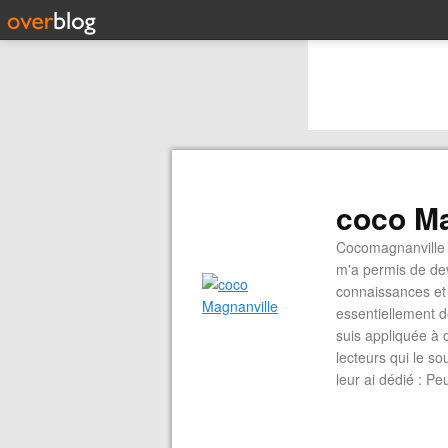
coco Ma
Cocomagnanville 
m'a permis de dev
connaissances et 
essentiellement d
suis appliquée à 
lecteurs qui le s
leur ai dédié : P