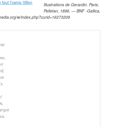
Illustrations de Gerardin. Paris,
Pelletan, 1896. — BNF -Gallica,
imedia.org/w/index.php?curid=16273209
ent
ons.
er
rd,
are
is.
n!
n,
argot
os.