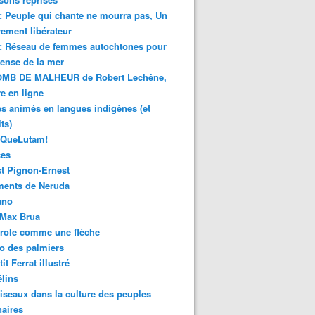
 : Peuple qui chante ne mourra pas, Un
ment libérateur
 : Réseau de femmes autochtones pour
fense de la mer
MB DE MALHEUR de Robert Lechêne,
re en ligne
s animés en langues indigènes (et
ts)
sQueLutam!
ces
t Pignon-Ernest
ments de Neruda
ano
-Max Brua
role comme une flèche
o des palmiers
it Ferrat illustré
élins
iseaux dans la culture des peuples
naires