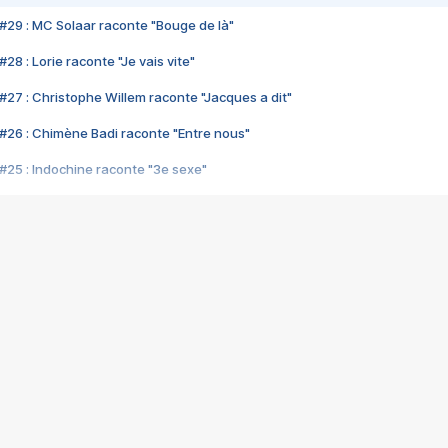
#29 : MC Solaar raconte "Bouge de là"
28 : Lorie raconte "Je vais vite"
#27 : Christophe Willem raconte "Jacques a dit"
#26 : Chimène Badi raconte "Entre nous"
#25 : Indochine raconte "3e sexe"
#24 : Zaho raconte "C'est chelou"
#23 : Patrick Bruel raconte "Au café des délices"
#22 : Kyo raconte "Le chemin"
#21 : Nolwenn Leroy raconte "Cassé"
#20 : Patrick Hernandez raconte "Born to be alive"
#19 : Lorie raconte "Près de moi"
#18 : Michael Jones raconte "A nos actes manqués" (avec Jean-Jacque