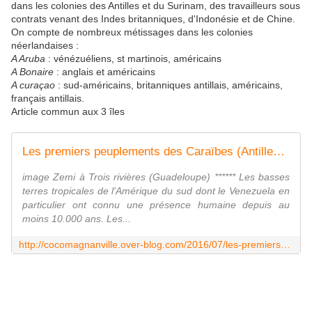
dans les colonies des Antilles et du Surinam, des travailleurs sous
contrats venant des Indes britanniques, d'Indonésie et de Chine.
On compte de nombreux métissages dans les colonies
néerlandaises :
A Aruba
: vénézuéliens, st martinois, américains
A Bonaire
: anglais et américains
A curaçao
: sud-américains, britanniques antillais, américains,
français antillais.
Article commun aux 3 îles
Les premiers peuplements des Caraïbes (Antilles) - coco Magnanville
image Zemi à Trois rivières (Guadeloupe) ****** Les basses
terres tropicales de l'Amérique du sud dont le Venezuela en
particulier ont connu une présence humaine depuis au
moins 10.000 ans. Les...
http://cocomagnanville.over-blog.com/2016/07/les-premiers-peuplements-des-caraibes.html