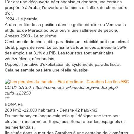
L'or est une découverte néerlandaise et donnera une certains
prospérité à Aruba, l'ouverture de mines et l'afflux de chercheurs
d'or.
1924
- Le pétrole
Aruba profite de sa position dans le golfe pétrolier du Venezuela
et du lac de Maracaïbo pour ouvrir une raffinerie de pétrole.
Années 2000
- Le tourisme
C'est une île de choix, dite paradisiaque : stabilité politique, climat
idéal, plages de rêve. Le tourisme va fournir ces années-là 35%
des emplois et 31% du PIB. Les touristes sont américains,
vénézuéliens, néerlandais.
Depuis
: Tentative d'exploitation du système de paradis fiscal.
Cela ne semble pas être une réelle réussite.
CC BY-SA 3.0, https://commons.wikimedia.org/w/index.php?
curid=123250
***
BONAIRE
288 km2 -12.000 habitants - Densité 42 hab/km2
Du mot bonay en langue caiquetio qui désigne une terre peu
élevée. Transformé en Bojnaj puis Bonaire par les espagnols et
les néerlandais.
Ile située dans la mer des Caraïbes à une centaine de kilomètres