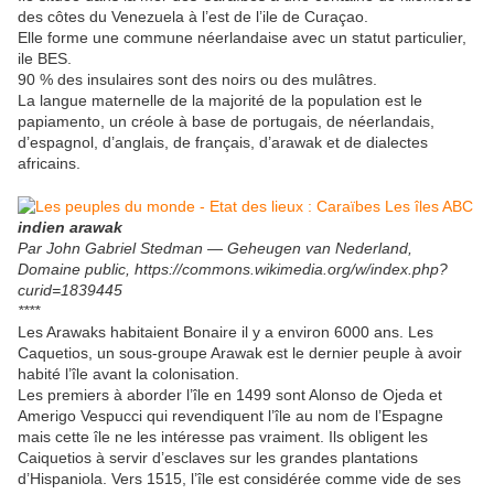
des côtes du Venezuela à l’est de l’ile de Curaçao.
Elle forme une commune néerlandaise avec un statut particulier,
ile BES.
90 % des insulaires sont des noirs ou des mulâtres.
La langue maternelle de la majorité de la population est le
papiamento, un créole à base de portugais, de néerlandais,
d’espagnol, d’anglais, de français, d’arawak et de dialectes
africains.
indien arawak
Par John Gabriel Stedman — Geheugen van Nederland,
Domaine public, https://commons.wikimedia.org/w/index.php?
curid=1839445
****
Les Arawaks habitaient Bonaire il y a environ 6000 ans. Les
Caquetios, un sous-groupe Arawak est le dernier peuple à avoir
habité l’île avant la colonisation.
Les premiers à aborder l’île en 1499 sont Alonso de Ojeda et
Amerigo Vespucci qui revendiquent l’île au nom de l’Espagne
mais cette île ne les intéresse pas vraiment. Ils obligent les
Caiquetios à servir d’esclaves sur les grandes plantations
d’Hispaniola. Vers 1515, l’île est considérée comme vide de ses