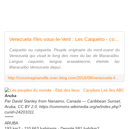
Venezuela /Iles-sous-le-Vent : Les Caiquetio - coco Magnanville
Caiquetio ou caiquetia. Peuple originaire du nord-ouest du
Venezuela qui vivait le long des rives du lac de Maracaïbo.
Langue caquetio, langue arawakienne, éteinte. lac
Maracaïbo Venezuela depui...
http://cocomagnanville.over-blog.com/2016/08/venezuela-iles-sous-le-vent-les-caiquetio.html
Aruba
Par David Stanley from Nanaimo, Canada — Caribbean Sunset,
Aruba, CC BY 2.0, https://commons.wikimedia.org/w/index.php?
curid=24201011
******
ARUBA
193 km2 - 110.663 habitants - Densité 581 hab/km2