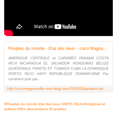
Peuples du monde - Etat des lieux - coco Magnanville
AMERIQUE CENTRALE et CARAIBES PANAMA COSTA
RICA NICARAGUA EL SALVADOR HONDURAS BELIZE
GUATEMALA TRINITE ET TOBAGO CUBA LA DOMINIQUE
PORTO RICO HAITI ​REPUBLIQUE DOMINICAINE Par
continent puis par...
http://cocomagnanville.over-blog.com/2016/01/peuples-du-monde-etat-des-lieux.html
#Peuples du monde état des lieux
#ABYA YALA
#indigènes et
indiens
#Afro descendants
#Caraïbes