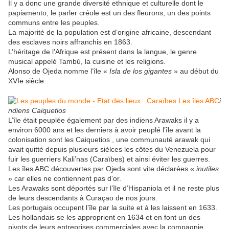
Il y a donc une grande diversité ethnique et culturelle dont le
papiamento, le parler créole est un des fleurons, un des points
communs entre les peuples.
La majorité de la population est d’origine africaine, descendant
des esclaves noirs affranchis en 1863.
L’héritage de l’Afrique est présent dans la langue, le genre
musical appelé Tambú, la cuisine et les religions.
Alonso de Ojeda nomme l’île «
Isla de los gigantes
» au début du
XVIe siècle.
i
ndiens Caiquetios
L’île était peuplée également par des indiens Arawaks il y a
environ 6000 ans et les derniers à avoir peuplé l’île avant la
colonisation sont les Caiquetios , une communauté arawak qui
avait quitté depuis plusieurs sièlces les côtes du Venezuela pour
fuir les guerriers Kali’nas (Caraïbes) et ainsi éviter les guerres.
Les îles ABC découvertes par Ojeda sont vite déclarées «
inutiles
» car elles ne contiennent pas d’or.
Les Arawaks sont déportés sur l’île d’Hispaniola et il ne reste plus
de leurs descendants à Curaçao de nos jours.
Les portugais occupent l’île par la suite et à les laissent en 1633.
Les hollandais se les approprient en 1634 et en font un des
pivots de leurs entreprises commerciales avec la compagnie