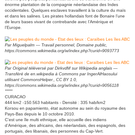
énorme plantation de la compagnie néerlandaise des Indes
occidentales. Quelques esclaves travaillent à la culture du maïs
et dans les salines. Les pirates hollandais font de Bonaire l’une
de leurs bases vivant de contrebande avec l’Amérique et
l’Europe.
Par Miguelpalm — Travail personnel, Domaine public,
https://commons.wikimedia.org/w/index.php?curid=9093773
Par Original téléversé par DirkvdM sur Wikipedia anglais —
Transféré de en.wikipedia à Commons par IngerAlHaosului
utilisant CommonsHelper., CC BY 1.0,
https://commons.wikimedia.org/w/index.php?curid=9056118
*****
CURACAO
444 km2 -150.563 habitants - Densité : 335 hab/km2
Korsou en papamiento, état autonome au sein du royaume des
Pays-Bas depuis le 10 octobre 2010.
C’est une île multi ethnique, elle accueille des indiens
d’Amérique, des africains, des néerlandais, des espagnols, des
portugais, des libanais, des personnes du Cap-Vert.