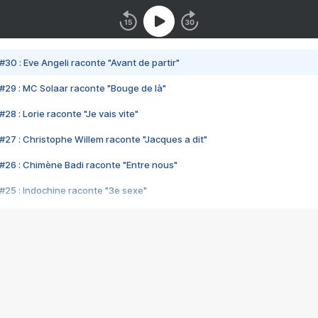
#30 : Eve Angeli raconte "Avant de partir"
#29 : MC Solaar raconte "Bouge de là"
28 : Lorie raconte "Je vais vite"
#27 : Christophe Willem raconte "Jacques a dit"
#26 : Chimène Badi raconte "Entre nous"
#25 : Indochine raconte "3e sexe"
#24 : Zaho raconte "C'est chelou"
#23 : Patrick Bruel raconte "Au café des délices"
#22 : Kyo raconte "Le chemin"
#21 : Nolwenn Leroy raconte "Cassé"