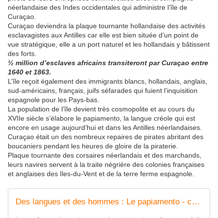
néerlandaise des Indes occidentales qui administre l’île de
Curaçao.
Curaçao deviendra la plaque tournante hollandaise des activités
esclavagistes aux Antilles car elle est bien située d’un point de
vue stratégique, elle a un port naturel et les hollandais y bâtissent
des forts.
½ million d’esclaves africains transiteront par Curaçao entre
1640 et 1863.
L’île reçoit également des immigrants blancs, hollandais, anglais,
sud-américains, français, juifs séfarades qui fuient l’inquisition
espagnole pour les Pays-bas.
La population de l’île devient très cosmopolite et au cours du
XVIIe siècle s’élabore le papiamento, la langue créole qui est
encore en usage aujourd’hui et dans les Antilles néerlandaises.
Curaçao était un des nombreux repaires de pirates abritant des
boucaniers pendant les heures de gloire de la piraterie.
Plaque tournante des corsaires néerlandais et des marchands,
leurs navires servent à la traite négrière des colonies françaises
et anglaises des Iles-du-Vent et de la terre ferme espagnole.
Des langues et des hommes : Le papiamento - coco Magnanville