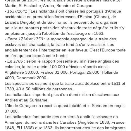
-
A partir de 1634
: les hollandais possèdent déjà les îles de St
Martin, St Eustache, Aruba, Bonaire et Curaçao.
-
1637/1641
: Les hollandais ont chassé les portugais d'Afrique
occidentale en prenant les forteresses d'Elmina (Ghana), de
Luanda (Angola) et de São Tomé. Ils peuvent donc organiser
pour leurs propres profits des réseaux de traite négrière et ils s'y
emploieront jusqu'à l'abolition de l'esclavage en 1863.
-
Entre 1734 et 1750
: le monopole espagnol de la traite des
esclaves est chancelant, la traite tend à s'universaliser. Les
anglais tentent de l'intercepter en leur faveur. C'est l'Europe toute
entière qui participe à cette honte.
-
En 1786
: selon le rapport présenté au ministère anglais des
colonies, la traite atteint 100.000 africains répartis ainsi :
Angleterre 38.000, France 31.000, Portugal 25.000, Hollande
4000, Danemark 2000.
Les spécialistes estiment que la traite aura déplacé entre 1511 et
1789, 40 à 50 millions de personnes.
Les hollandais importent plus d'un demi million d'esclaves aux
Antilles et au Suriname.
L'île de Curaçao en reçoit la quasi-totalité et le Surinam en reçoit
37.000.
Les hollandais font partie des derniers à abolir l'esclavage en
Amérique, du moins dans les Caraïbes (Angleterre 1838, France
1848, EU 1868) eux 1863. Ils importeront ensuite des immigrants