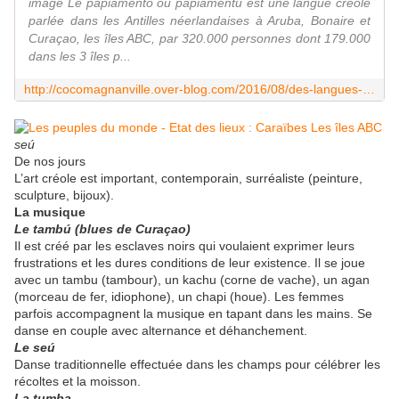
image Le papiamento ou papiamentu est une langue créole
parlée dans les Antilles néerlandaises à Aruba, Bonaire et
Curaçao, les îles ABC, par 320.000 personnes dont 179.000
dans les 3 îles p...
http://cocomagnanville.over-blog.com/2016/08/des-langues-et-des-hommes-le-papiamento.html
seú
De nos jours
L’art créole est important, contemporain, surréaliste (peinture,
sculpture, bijoux).
La musique
Le tambú (blues de Curaçao)
Il est créé par les esclaves noirs qui voulaient exprimer leurs
frustrations et les dures conditions de leur existence. Il se joue
avec un tambu (tambour), un kachu (corne de vache), un agan
(morceau de fer, idiophone), un chapi (houe). Les femmes
parfois accompagnent la musique en tapant dans les mains. Se
danse en couple avec alternance et déhanchement.
Le seú
Danse traditionnelle effectuée dans les champs pour célébrer les
récoltes et la moisson.
La tumba