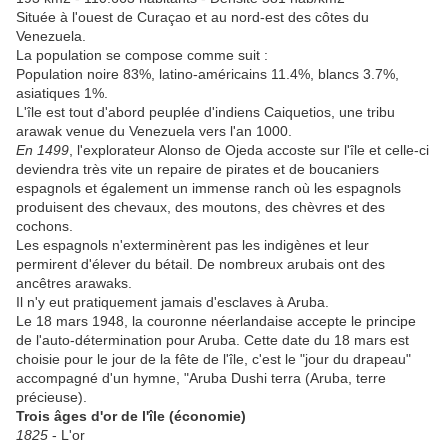
Située à l'ouest de Curaçao et au nord-est des côtes du
Venezuela.
La population se compose comme suit :
Population noire 83%, latino-américains 11.4%, blancs 3.7%,
asiatiques 1%.
L'île est tout d'abord peuplée d'indiens Caiquetios, une tribu
arawak venue du Venezuela vers l'an 1000.
En 1499
, l'explorateur Alonso de Ojeda accoste sur l'île et celle-ci
deviendra très vite un repaire de pirates et de boucaniers
espagnols et également un immense ranch où les espagnols
produisent des chevaux, des moutons, des chèvres et des
cochons.
Les espagnols n'exterminèrent pas les indigènes et leur
permirent d'élever du bétail. De nombreux arubais ont des
ancêtres arawaks.
Il n'y eut pratiquement jamais d'esclaves à Aruba.
Le 18 mars 1948, la couronne néerlandaise accepte le principe
de l'auto-détermination pour Aruba. Cette date du 18 mars est
choisie pour le jour de la fête de l'île, c'est le "jour du drapeau"
accompagné d'un hymne, "Aruba Dushi terra (Aruba, terre
précieuse).
Trois âges d'or de l'île (économie)
1825
- L'or