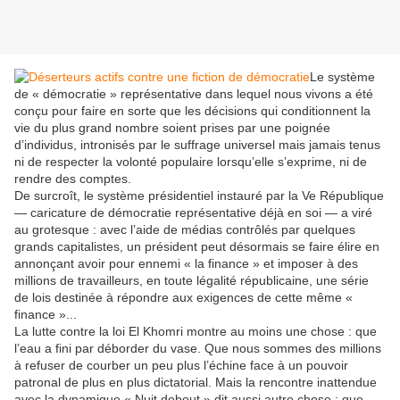
Le système
de « démocratie » représentative dans lequel nous vivons a été
conçu pour faire en sorte que les décisions qui conditionnent la
vie du plus grand nombre soient prises par une poignée
d’individus, intronisés par le suffrage universel mais jamais tenus
ni de respecter la volonté populaire lorsqu’elle s’exprime, ni de
rendre des comptes.
De surcroît, le système présidentiel instauré par la Ve République
— caricature de démocratie représentative déjà en soi — a viré
au grotesque : avec l’aide de médias contrôlés par quelques
grands capitalistes, un président peut désormais se faire élire en
annonçant avoir pour ennemi « la finance » et imposer à des
millions de travailleurs, en toute légalité républicaine, une série
de lois destinée à répondre aux exigences de cette même «
finance »...
La lutte contre la loi El Khomri montre au moins une chose : que
l’eau a fini par déborder du vase. Que nous sommes des millions
à refuser de courber un peu plus l’échine face à un pouvoir
patronal de plus en plus dictatorial. Mais la rencontre inattendue
avec la dynamique « Nuit debout » dit aussi autre chose : que