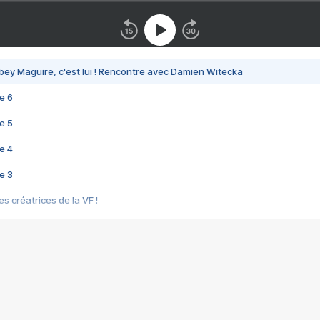
bey Maguire, c'est lui ! Rencontre avec Damien Witecka
e 6
e 5
e 4
e 3
s créatrices de la VF !
e 2
e 1
e Mektoub My Love arrive enfin ! Rencontre avec Shaïn Boumedine et Sal
i : après Toni en famille