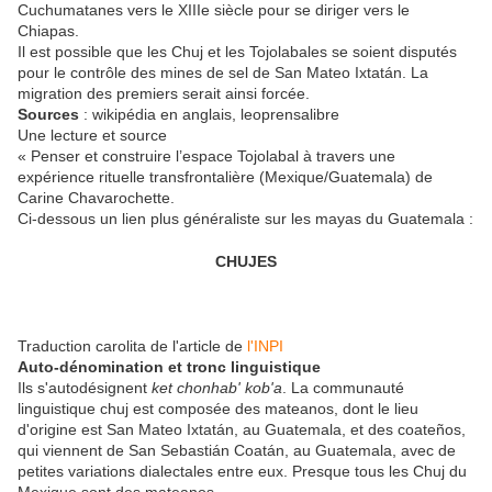
Cuchumatanes vers le XIIIe siècle pour se diriger vers le
Chiapas.
Il est possible que les Chuj et les Tojolabales se soient disputés
pour le contrôle des mines de sel de San Mateo Ixtatán. La
migration des premiers serait ainsi forcée.
Sources
: wikipédia en anglais, leoprensalibre
Une lecture et source
« Penser et construire l’espace Tojolabal à travers une
expérience rituelle transfrontalière (Mexique/Guatemala) de
Carine Chavarochette.
Ci-dessous un lien plus généraliste sur les mayas du Guatemala :
CHUJES
Traduction carolita de l'article de
l'INPI
Auto-dénomination et tronc linguistique
Ils s'autodésignent
ket chonhab' kob'a
. La communauté
linguistique chuj est composée des mateanos, dont le lieu
d'origine est San Mateo Ixtatán, au Guatemala, et des coateños,
qui viennent de San Sebastián Coatán, au Guatemala, avec de
petites variations dialectales entre eux. Presque tous les Chuj du