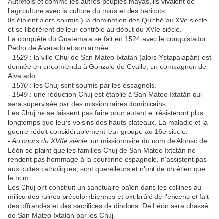
Autrefois et comme les autres peuples mayas, ils vivaient de
l'agriculture avec la culture du maïs et des haricots.
Ils étaient alors soumis ) la domination des Quiché au XVe siècle
et se libérèrent de leur contrôle au début du XVIe siècle.
La conquête du Guatemala se fait en 1524 avec le conquistador
Pedro de Alvarado et son armée.
-
1529
: la ville Chuj de San Mateo Ixtatán (alors Ystapalapán) est
donnée en encomienda à Gonzalo de Ovalle, un compagnon de
Alvarado.
-
1530
: les Chuj sont soumis par les espagnols.
-
1549
: une réduction Chuj est établie à San Mateo Ixtatán qui
sera supervisée par des missionnaires dominicains.
Les Chuj ne se laissent pas faire pour autant et résisteront plus
longtemps que leurs voisins des hauts plateaux. La maladie et la
guerre réduit considérablement leur groupe au 16e siècle.
-
Au cours du XVIIe siècle,
un missionnaire du nom de Alonso de
Léón se plaint que les familles Chuj de San Mateo Ixtatán ne
rendent pas hommage à la couronne espagnole, n'assistent pas
aux cultes catholiques, sont querelleurs et n'ont de chrétien que
le nom.
Les Chuj ont construit un sanctuaire païen dans les collines au
milieu des ruines précolombiennes et ont brûlé de l'encens et fait
des offrandes et des sacrifices de dindons. De Léón sera chassé
de San Mateo Ixtatán par les Chuj.