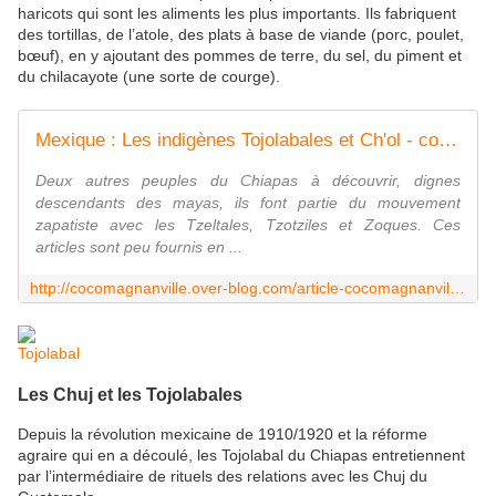
haricots qui sont les aliments les plus importants. Ils fabriquent
des tortillas, de l’atole, des plats à base de viande (porc, poulet,
bœuf), en y ajoutant des pommes de terre, du sel, du piment et
du chilacayote (une sorte de courge).
Mexique : Les indigènes Tojolabales et Ch'ol - coco Magnanville
Deux autres peuples du Chiapas à découvrir, dignes
descendants des mayas, ils font partie du mouvement
zapatiste avec les Tzeltales, Tzotziles et Zoques. Ces
articles sont peu fournis en ...
http://cocomagnanville.over-blog.com/article-cocomagnanville-ouvre-ses-portes-a-l-ann-83865351.html
Tojolabal
Les Chuj et les Tojolabales
Depuis la révolution mexicaine de 1910/1920 et la réforme
agraire qui en a découlé, les Tojolabal du Chiapas entretiennent
par l’intermédiaire de rituels des relations avec les Chuj du