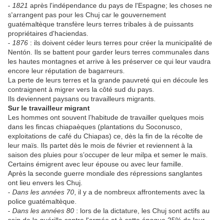
-
1821
après l'indépendance du pays de l'Espagne; les choses ne
s'arrangent pas pour les Chuj car le gouvernement
guatémaltèque transfère leurs terres tribales à de puissants
propriétaires d'haciendas.
-
1876
: ils doivent céder leurs terres pour créer la municipalité de
Nentón. Ils se battent pour garder leurs terres communales dans
les hautes montagnes et arrive à les préserver ce qui leur vaudra
encore leur réputation de bagarreurs.
La perte de leurs terres et la grande pauvreté qui en découle les
contraignent à migrer vers la côté sud du pays.
Ils deviennent paysans ou travailleurs migrants.
Sur le travailleur migrant
Les hommes ont souvent l’habitude de travailler quelques mois
dans les fincas chiapaèques (plantations du Soconusco,
exploitations de café du Chiapas) ce, dès la fin de la récolte de
leur maïs. Ils partet dès le mois de février et reviennent à la
saison des pluies pour s’occuper de leur milpa et semer le maïs.
Certains émigrent avec leur épouse ou avec leur famille.
Après la seconde guerre mondiale des répressions sanglantes
ont lieu envers les Chuj.
-
Dans les années 70
, il y a de nombreux affrontements avec la
police guatémaltèque.
-
Dans les années 80
: lors de la dictature, les Chuj sont actifs au