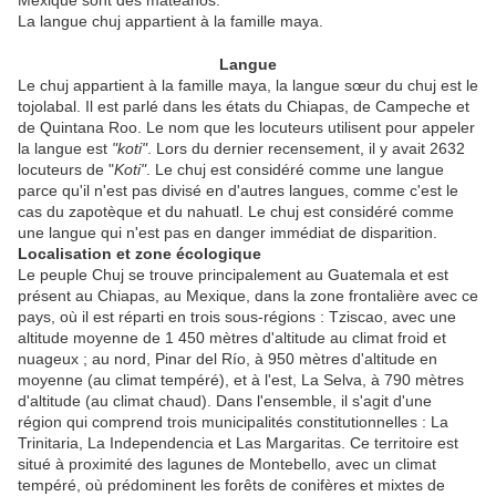
Mexique sont des mateanos.
La langue chuj appartient à la famille maya.
Langue
Le chuj appartient à la famille maya, la langue sœur du chuj est le
tojolabal. Il est parlé dans les états du Chiapas, de Campeche et
de Quintana Roo. Le nom que les locuteurs utilisent pour appeler
la langue est
"koti"
. Lors du dernier recensement, il y avait 2632
locuteurs de "
Koti"
. Le chuj est considéré comme une langue
parce qu'il n'est pas divisé en d'autres langues, comme c'est le
cas du zapotèque et du nahuatl. Le chuj est considéré comme
une langue qui n'est pas en danger immédiat de disparition.
Localisation et zone écologique
Le peuple Chuj se trouve principalement au Guatemala et est
présent au Chiapas, au Mexique, dans la zone frontalière avec ce
pays, où il est réparti en trois sous-régions : Tziscao, avec une
altitude moyenne de 1 450 mètres d'altitude au climat froid et
nuageux ; au nord, Pinar del Río, à 950 mètres d'altitude en
moyenne (au climat tempéré), et à l'est, La Selva, à 790 mètres
d'altitude (au climat chaud). Dans l'ensemble, il s'agit d'une
région qui comprend trois municipalités constitutionnelles : La
Trinitaria, La Independencia et Las Margaritas. Ce territoire est
situé à proximité des lagunes de Montebello, avec un climat
tempéré, où prédominent les forêts de conifères et mixtes de