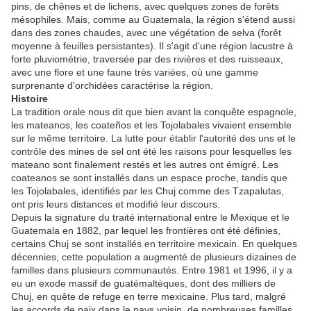
pins, de chênes et de lichens, avec quelques zones de forêts
mésophiles. Mais, comme au Guatemala, la région s'étend aussi
dans des zones chaudes, avec une végétation de selva (forêt
moyenne à feuilles persistantes). Il s'agit d'une région lacustre à
forte pluviométrie, traversée par des rivières et des ruisseaux,
avec une flore et une faune très variées, où une gamme
surprenante d'orchidées caractérise la région.
Histoire
La tradition orale nous dit que bien avant la conquête espagnole,
les mateanos, les coateños et les Tojolabales vivaient ensemble
sur le même territoire. La lutte pour établir l'autorité des uns et le
contrôle des mines de sel ont été les raisons pour lesquelles les
mateano sont finalement restés et les autres ont émigré. Les
coateanos se sont installés dans un espace proche, tandis que
les Tojolabales, identifiés par les Chuj comme des Tzapalutas,
ont pris leurs distances et modifié leur discours.
Depuis la signature du traité international entre le Mexique et le
Guatemala en 1882, par lequel les frontières ont été définies,
certains Chuj se sont installés en territoire mexicain. En quelques
décennies, cette population a augmenté de plusieurs dizaines de
familles dans plusieurs communautés. Entre 1981 et 1996, il y a
eu un exode massif de guatémaltèques, dont des milliers de
Chuj, en quête de refuge en terre mexicaine. Plus tard, malgré
les accords de paix dans le pays voisin, de nombreuses familles