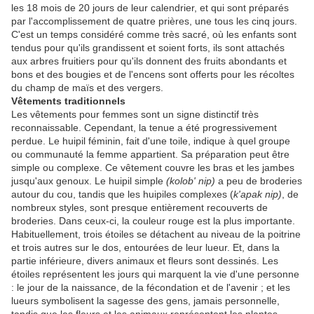
les 18 mois de 20 jours de leur calendrier, et qui sont préparés
par l'accomplissement de quatre prières, une tous les cinq jours.
C'est un temps considéré comme très sacré, où les enfants sont
tendus pour qu'ils grandissent et soient forts, ils sont attachés
aux arbres fruitiers pour qu'ils donnent des fruits abondants et
bons et des bougies et de l'encens sont offerts pour les récoltes
du champ de maïs et des vergers.
Vêtements traditionnels
Les vêtements pour femmes sont un signe distinctif très
reconnaissable. Cependant, la tenue a été progressivement
perdue. Le huipil féminin, fait d'une toile, indique à quel groupe
ou communauté la femme appartient. Sa préparation peut être
simple ou complexe. Ce vêtement couvre les bras et les jambes
jusqu'aux genoux. Le huipil simple
(kolob' nip)
a peu de broderies
autour du cou, tandis que les huipiles complexes (
k'apak nip)
, de
nombreux styles, sont presque entièrement recouverts de
broderies. Dans ceux-ci, la couleur rouge est la plus importante.
Habituellement, trois étoiles se détachent au niveau de la poitrine
et trois autres sur le dos, entourées de leur lueur. Et, dans la
partie inférieure, divers animaux et fleurs sont dessinés. Les
étoiles représentent les jours qui marquent la vie d'une personne
: le jour de la naissance, de la fécondation et de l'avenir ; et les
lueurs symbolisent la sagesse des gens, jamais personnelle,