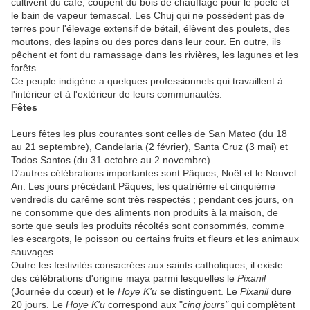
cultivent du café, coupent du bois de chauffage pour le poêle et
le bain de vapeur temascal. Les Chuj qui ne possèdent pas de
terres pour l'élevage extensif de bétail, élèvent des poulets, des
moutons, des lapins ou des porcs dans leur cour. En outre, ils
pêchent et font du ramassage dans les rivières, les lagunes et les
forêts.
Ce peuple indigène a quelques professionnels qui travaillent à
l'intérieur et à l'extérieur de leurs communautés.
Fêtes
Leurs fêtes les plus courantes sont celles de San Mateo (du 18
au 21 septembre), Candelaria (2 février), Santa Cruz (3 mai) et
Todos Santos (du 31 octobre au 2 novembre).
D'autres célébrations importantes sont Pâques, Noël et le Nouvel
An. Les jours précédant Pâques, les quatrième et cinquième
vendredis du carême sont très respectés ; pendant ces jours, on
ne consomme que des aliments non produits à la maison, de
sorte que seuls les produits récoltés sont consommés, comme
les escargots, le poisson ou certains fruits et fleurs et les animaux
sauvages.
Outre les festivités consacrées aux saints catholiques, il existe
des célébrations d'origine maya parmi lesquelles le
Pixanil
(Journée du cœur) et le
Hoye K'u
se distinguent. Le
Pixanil
dure
20 jours. Le
Hoye K'u
correspond aux "
cinq jours"
qui complètent