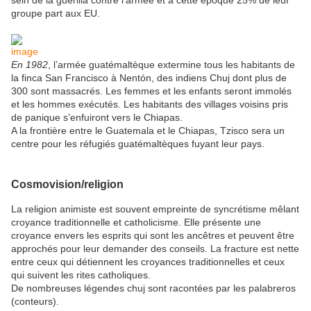
sein de la guérilla contre l'armée et à cette époque 25% de leur
groupe part aux EU.
image
En 1982
, l’armée guatémaltèque extermine tous les habitants de
la finca San Francisco à Nentón, des indiens Chuj dont plus de
300 sont massacrés. Les femmes et les enfants seront immolés
et les hommes exécutés. Les habitants des villages voisins pris
de panique s’enfuiront vers le Chiapas.
A la frontière entre le Guatemala et le Chiapas, Tzisco sera un
centre pour les réfugiés guatémaltèques fuyant leur pays.
Cosmovision/religion
La religion animiste est souvent empreinte de syncrétisme mêlant
croyance traditionnelle et catholicisme. Elle présente une
croyance envers les esprits qui sont les ancêtres et peuvent être
approchés pour leur demander des conseils. La fracture est nette
entre ceux qui détiennent les croyances traditionnelles et ceux
qui suivent les rites catholiques.
De nombreuses légendes chuj sont racontées par les palabreros
(conteurs).