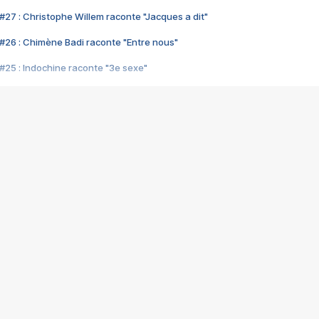
#27 : Christophe Willem raconte "Jacques a dit"
#26 : Chimène Badi raconte "Entre nous"
#25 : Indochine raconte "3e sexe"
#24 : Zaho raconte "C'est chelou"
#23 : Patrick Bruel raconte "Au café des délices"
#22 : Kyo raconte "Le chemin"
#21 : Nolwenn Leroy raconte "Cassé"
#20 : Patrick Hernandez raconte "Born to be alive"
#19 : Lorie raconte "Près de moi"
#18 : Michael Jones raconte "A nos actes manqués" (avec Jean-Jacque
#17 : Khaled raconte "Aïcha"
#16 : Corneille raconte "Parce qu'on vient de loin"