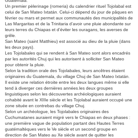
Guatemala.
Un premier pèlerinage (romeria) du calendrier rituel Tojolabal est
celui de San Mateo Ixtatán. Celui-ci dépend du jour de pâques en
février ou mars et permet aux communautés des municipalités de
Las Margaritas et de la Trinitaria d’avoir une pluie abondante sur
leurs terres du Chiapas et d’éviter les ouragans, les averses de
grêle.
San Mateo (saint Matthieu) est associé au dieu de la pluie (dans
les deux pays).
Les Tojolabales qui se rendent à San Mateo sont alors encadrés
par les autorités Chuj qui les autorisent à solliciter San Mateo
pour obtenir la pluie.
Selon la tradition orale des Tojolabales, leurs ancêtres étaient
originaires du Guatemala, du village Chuj de San Mateo Ixtatán.
Il existe une relation étroite entre les deux langues même si elle
tend à diverger ces dernières années.les deux groupes
linguistiques selon les découvertes archéologiques auraient
cohabité avant le XIIIe siècle et les Tojolabal auraient occupé une
zone située en contrebas du village Chuj.
Selon un archéologue, les Tojolabales originaires des
Cuchumatanes auraient migré vers le Chiapas en deux phases :
une première vague de population partant des Hautes Terres
guatémaltèques vers le Ve siècle et un second groupe en
direction de San Mateo au Xe siècle avant de quitter les