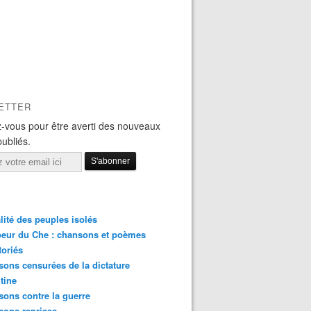
ETTER
-vous pour être averti des nouveaux
publiés.
lité des peuples isolés
eur du Che : chansons et poèmes
toriés
ons censurées de la dictature
tine
ons contre la guerre
sons reprises