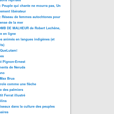
 : Peuple qui chante ne mourra pas, Un
ment libérateur
 : Réseau de femmes autochtones pour
fense de la mer
MB DE MALHEUR de Robert Lechêne,
re en ligne
s animés en langues indigènes (et
ts)
sQueLutam!
ces
t Pignon-Ernest
ments de Neruda
ano
-Max Brua
role comme une flèche
o des palmiers
it Ferrat illustré
élins
iseaux dans la culture des peuples
naires