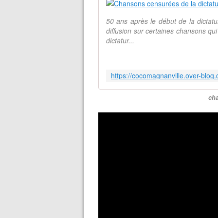
50 ans après le début de la dictature
diffusion sur certaines chansons qu
dictatur...
ch