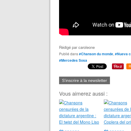
Rédigé par
caroleone
Publié dans
#Chanson du monde
,
#Nueva c
#Mercedes Sosa
R
S'inscrire à la newsletter
Vous aimerez aussi :