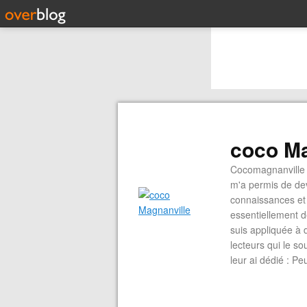
coco Ma
Cocomagnanville 
m'a permis de dev
connaissances et 
essentiellement d
suis appliquée à 
lecteurs qui le s
leur ai dédié : P