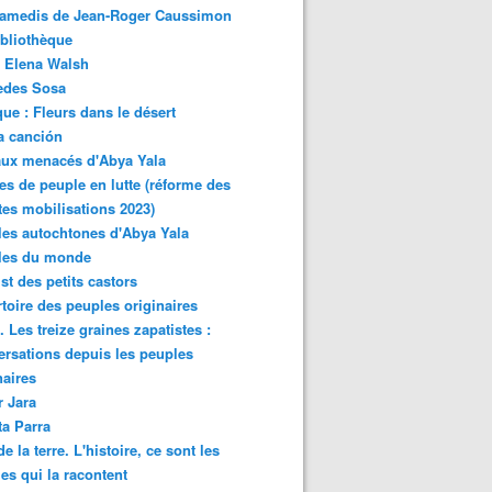
samedis de Jean-Roger Caussimon
bliothèque
 Elena Walsh
edes Sosa
ue : Fleurs dans le désert
a canción
aux menacés d'Abya Yala
es de peuple en lutte (réforme des
ites mobilisations 2023)
es autochtones d'Abya Yala
les du monde
ist des petits castors
toire des peuples originaires
 Les treize graines zapatistes :
rsations depuis les peuples
naires
r Jara
ta Parra
de la terre. L'histoire, ce sont les
es qui la racontent