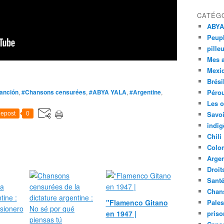
CATÉG
ABYA
Peupl
pille
Mes 
Mexi
Brési
anción
,
#Chansons censurées
,
#ABYA YALA
,
#Argentine
,
Péro
Les o
Savoi
epost
0
indig
Chili
Colo
Argen
Droit
Sant
Chan
"Flamenco Gitano
Pales
en 1947 |
priso