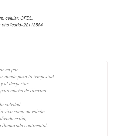
i celular, GFDL,
ex.php?curid=22113584
par en par
or donde pasa la tempestad.
y al despertar
grito macho de libertad.
 la soledad
ojo vivo como un volcán.
rdiendo están,
a llamarada continental.