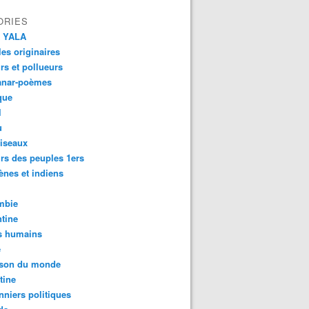
ORIES
 YALA
es originaires
urs et pollueurs
anar-poèmes
que
l
u
iseaux
rs des peuples 1ers
ènes et indiens
mbie
tine
s humains
é
son du monde
tine
nniers politiques