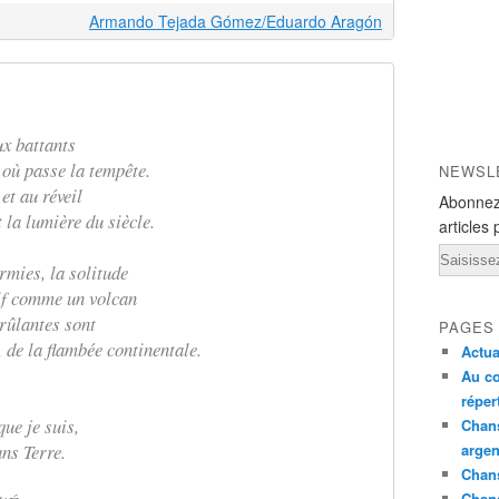
Armando Tejada Gómez/Eduardo Aragón
ux battants
où passe la tempête.
NEWSL
 et au réveil
Abonnez
 la lumière du siècle.
articles 
Email
rmies, la solitude
vif comme un volcan
brûlantes sont
PAGES
 de la flambée continentale.
Actua
Au co
réper
que je suis,
Chans
ns Terre.
argen
Chans
Chan