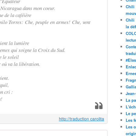
 l'Équateur
Chili
u Nicaragua dans mon coeur.
mouve
ne de la caféière
Chili
milo Torres: Che, peuple en armes! Che, vent
la dé
COLO
lectu
ient la lumière
Conte
üemes qui soigne la Croix du Sud.
tradui
 le soleil
#Ela
 où va la libération.
Enla
Ernes
ient.
Frag
quil,
Galli
un cri :
Jean
n!
La pa
L'éch
Le pet
http://traduction carolita
Les f
Les o
origi