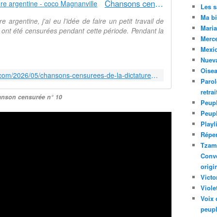
Chansons censurées de la dictature argentine - coco Magnanville
Les 
Ma bi
 argentine, j'ai eu l'idée de faire un petit travail de
Maria
i ont été censurées pendant cette période. Pendant la
Merc
Mexiq
Nuev
Oise
https://cocomagnanville.over-blog.com/2026/05/chansons-censurees-de-la-dictature-argentine.html
Parol
retra
anson censurée n° 10
Peupl
Peup
Playl
Réper
Tzam.
Conve
origi
Victo
Viole
Voix 
peupl