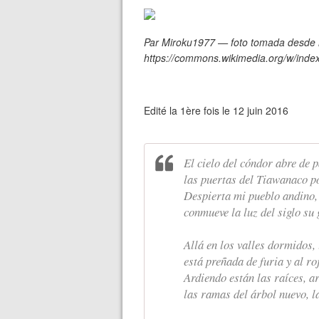
Par Miroku1977 — foto tomada desde m
https://commons.wikimedia.org/w/ind
Edité la 1ère fois le 12 juin 2016
El cielo del cóndor abre de 
las puertas del Tiawanaco p
Despierta mi pueblo andino, 
conmueve la luz del siglo su 
Allá en los valles dormidos,
está preñada de furia y al r
Ardiendo están las raíces, a
las ramas del árbol nuevo, l