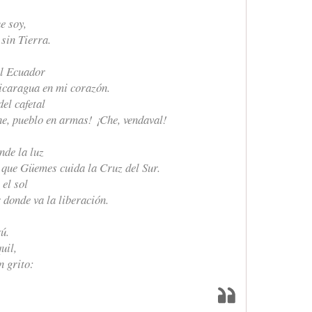
e soy,
sin Tierra.
el Ecuador
Nicaragua en mi corazón.
el cafetal
he, pueblo en armas! ¡Che, vendaval!
nde la luz
a que Güemes cuida la Cruz del Sur.
 el sol
 donde va la liberación.
ú.
uil,
n grito: