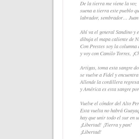
De la tierra me viene la voz
suena a tierra este pueblo qu
labrador, sembrador… Juan 
Ahí va el general Sandino y 
dibuja el mapa caliente de 
Con Prestes soy la columna d
y voy con Camilo Torres, ¡C
Artigas, toma esta sangre do
se vuelve a Fidel y encuentr
Allende la cordillera regresa
y América es esta sangre por
Vuelve el cóndor del Alto Per
Esta vuelta no habrá Guayaq
hay que unir todo el sur en u
‎¡Libertad! ¡Tierra y pan!
‎¡Libertad!‎