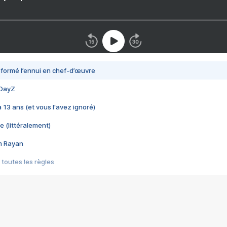
nsformé l’ennui en chef-d’œuvre
 DayZ
 a 13 ans (et vous l'avez ignoré)
e (littéralement)
im Rayan
 toutes les règles
s les jeux vidéo
us choquant de Rockstar ? - Le scandale BULLY
e plus moche de Steam