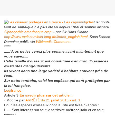
L'engoule
vent de Jamaïque n'a plus été vu depuis 1860 et semble disparu.
Siphonorhis.americanus crop
» par Sir Hans Sloane —
http://www.extinct.minks-lang.de/index_english.html
. Sous licence
Domaine public via
Wikimedia Commons
.
*****
......Vous ne les verrez plus comme avant maintenant que
vous savez....
Cette famille d'oiseaux est constituée d'environ 95 espèces
existantes d'engoulevents.
Ils vivent dans une large variété d'habitats souvent près de
l'eau.
Sur notre territoire, voici les espèces qui sont protégées par
la loi française.
Legifrance
Article 3
En savoir plus sur cet article...
· Modifié par
ARRÊTÉ du 21 juillet 2015 - art. 1
Pour les espèces d'oiseaux dont la liste est fixée ci-après :
I. ― Sont interdits sur tout le territoire métropolitain et en tout
temps :