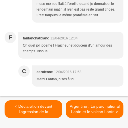
muse me soufflait à l'oreille quand je dormais et le
lendemain matin, il n'en est pas resté grand chose.
C'est toujours le même problème en fait.
F
fanfanchatblanc
12/04/2016 12:04
Oh quel joli poème ! Fraîcheur et douceur d'un amour des
champs. Bisous
C
caroleone
12/04/2016 17:53
Merci Fanfan, bises à toi.
< Déclaration devant
Argentine : Le parc national
l'agression de la
Lanín et le volcan Lanín >
communauté Otomí de
Xochicuautla