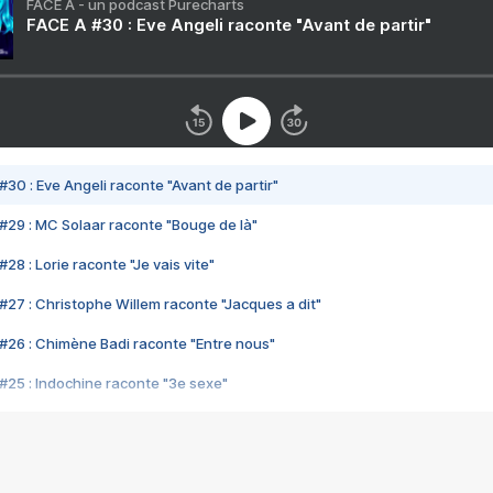
FACE A - un podcast Purecharts
FACE A #30 : Eve Angeli raconte "Avant de partir"
#30 : Eve Angeli raconte "Avant de partir"
#29 : MC Solaar raconte "Bouge de là"
28 : Lorie raconte "Je vais vite"
#27 : Christophe Willem raconte "Jacques a dit"
#26 : Chimène Badi raconte "Entre nous"
#25 : Indochine raconte "3e sexe"
#24 : Zaho raconte "C'est chelou"
#23 : Patrick Bruel raconte "Au café des délices"