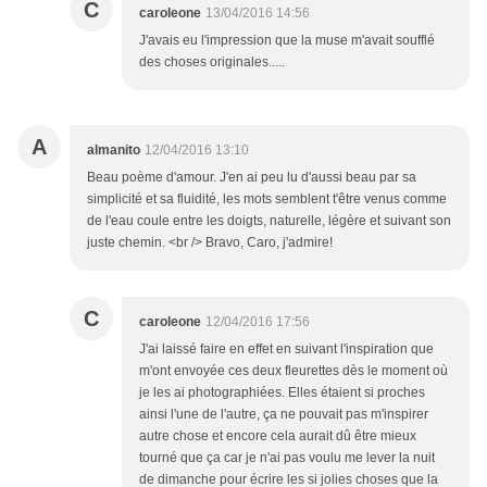
C
caroleone
13/04/2016 14:56
J'avais eu l'impression que la muse m'avait soufflé
des choses originales.....
A
almanito
12/04/2016 13:10
Beau poème d'amour. J'en ai peu lu d'aussi beau par sa
simplicité et sa fluidité, les mots semblent t'être venus comme
de l'eau coule entre les doigts, naturelle, légère et suivant son
juste chemin. <br /> Bravo, Caro, j'admire!
C
caroleone
12/04/2016 17:56
J'ai laissé faire en effet en suivant l'inspiration que
m'ont envoyée ces deux fleurettes dès le moment où
je les ai photographiées. Elles étaient si proches
ainsi l'une de l'autre, ça ne pouvait pas m'inspirer
autre chose et encore cela aurait dû être mieux
tourné que ça car je n'ai pas voulu me lever la nuit
de dimanche pour écrire les si jolies choses que la