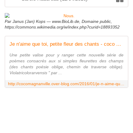
Par Janus (Jan) Kops — www.BioLib.de, Domaine public,
https://commons.wikimedia.org/w/index.php?curid=18893352
Je n'aime que toi, petite fleur des chants - coco Magnanville
Une petite valise pour y ranger cette nouvelle série de
poèmes consacrés aux si simples fleurettes des champs
(des chants poésie oblige, chemin de traverse oblige).
Violatricolorarvensis " par ...
http://cocomagnanville.over-blog.com/2016/01/je-n-aime-que-toi-petite-fleur-des-chants.html