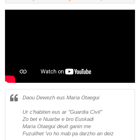
Daou Dewezh eus Maria Otaegui
Ur c'habiten eus ar "Guardia Civil"
Zo bet e Nuarbe e bro Euskadi
Maria Otaegui deuit ganin me
Fuzuilhet 'vo ho mab pa darzho an deiz