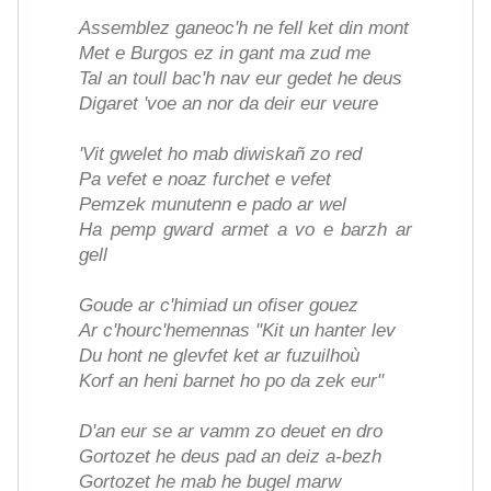
Assemblez ganeoc'h ne fell ket din mont
Met e Burgos ez in gant ma zud me
Tal an toull bac'h nav eur gedet he deus
Digaret 'voe an nor da deir eur veure
'Vit gwelet ho mab diwiskañ zo red
Pa vefet e noaz furchet e vefet
Pemzek munutenn e pado ar wel
Ha pemp gward armet a vo e barzh ar
gell
Goude ar c'himiad un ofiser gouez
Ar c'hourc'hemennas "Kit un hanter lev
Du hont ne glevfet ket ar fuzuilhoù
Korf an heni barnet ho po da zek eur"
D'an eur se ar vamm zo deuet en dro
Gortozet he deus pad an deiz a-bezh
Gortozet he mab he bugel marw