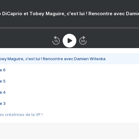
 DiCaprio et Tobey Maguire, c'est lui ! Rencontre avec Dam
bey Maguire, c'est lui ! Rencontre avec Damien Witecka
e 6
e 5
e 4
e 3
s créatrices de la VF !
e 2
e 1