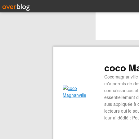
coco Ma
Cocomagnanville 
m'a permis de dev
connaissances et 
essentiellement d
suis appliquée à 
lecteurs qui le s
leur ai dédié : P