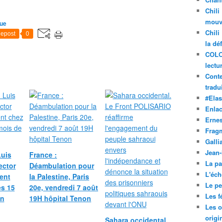
Chili
mouve
ue
Chili
epost
0
la dé
COLO
lectu
Conte
tradui
#Ela
Enla
Ernes
Frag
Galli
Jean
Luis
France :
La pa
ector
Déambulation pour
L'éch
ent
la Palestine, Paris
Le pet
ès 15
20e, vendredi 7 août
Les f
on
19H hôpital Tenon
Les o
origi
Sahara occidental.