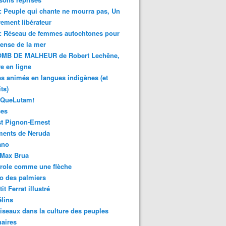
 : Peuple qui chante ne mourra pas, Un
ment libérateur
 : Réseau de femmes autochtones pour
fense de la mer
MB DE MALHEUR de Robert Lechêne,
re en ligne
s animés en langues indigènes (et
ts)
sQueLutam!
ces
t Pignon-Ernest
ments de Neruda
ano
-Max Brua
role comme une flèche
o des palmiers
it Ferrat illustré
élins
iseaux dans la culture des peuples
naires