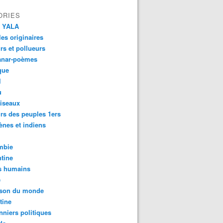
ORIES
 YALA
es originaires
urs et pollueurs
anar-poèmes
que
l
u
iseaux
rs des peuples 1ers
ènes et indiens
mbie
tine
s humains
é
son du monde
tine
nniers politiques