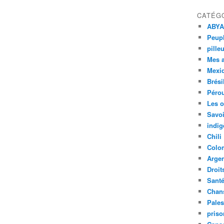
CATÉG
ABYA
Peupl
pille
Mes 
Mexi
Brési
Péro
Les o
Savoi
indig
Chili
Colo
Argen
Droit
Sant
Chan
Pales
priso