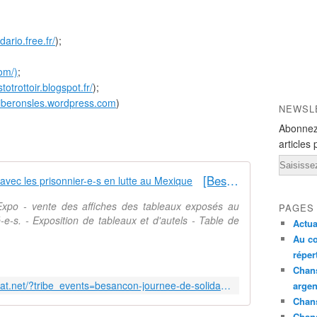
idario.free.fr/
);
om/)
;
stotrottoir.blogspot.fr/
);
/liberonsles.wordpress.com
)
NEWSL
Abonnez
articles 
Email
[Besançon] Journée de Solidarité avec les prisonnier-e-s en lutte au Mexique
'Expo - vente des affiches des tableaux exposés au
PAGES
e-s. - Exposition de tableaux et d'autels - Table de
Actua
Au co
réper
Chans
http://prisonniers-politiques.samizdat.net/?tribe_events=besancon-journee-de-solidarite-avec-les-prisonnier-e-s-en-lutte-au-mexique
argen
Chans
Chan