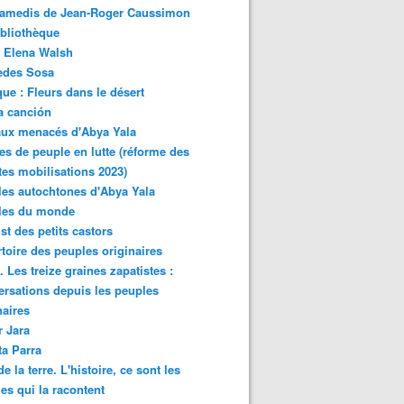
samedis de Jean-Roger Caussimon
bliothèque
 Elena Walsh
edes Sosa
ue : Fleurs dans le désert
a canción
aux menacés d'Abya Yala
es de peuple en lutte (réforme des
ites mobilisations 2023)
es autochtones d'Abya Yala
les du monde
ist des petits castors
toire des peuples originaires
 Les treize graines zapatistes :
rsations depuis les peuples
naires
r Jara
ta Parra
de la terre. L'histoire, ce sont les
es qui la racontent