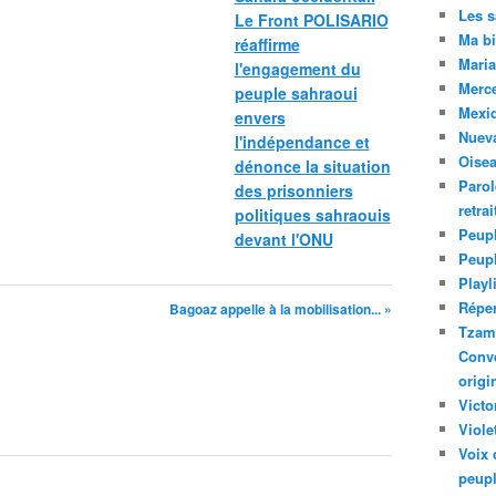
Les 
Le Front POLISARIO
Ma bi
réaffirme
Maria
l'engagement du
Merc
peuple sahraoui
Mexiq
envers
Nuev
l'indépendance et
Oise
dénonce la situation
Parol
des prisonniers
retra
politiques sahraouis
Peupl
devant l'ONU
Peup
Playl
Réper
Bagoaz appelle à la mobilisation... »
Tzam.
Conve
origi
Victo
Viole
Voix 
peupl