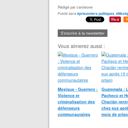
Rédigé par
caroleone
Publié dans
#prisonniers politiques
,
#Mexiq
R
S'inscrire à la newsletter
Vous aimerez aussi :
Mexique - Guerrero :
Guatemala : 
Violence et
Pacheco et H
criminalisation des
Chaclán rentr
défenseurs
chez eux apr
communautaires
mois de pris