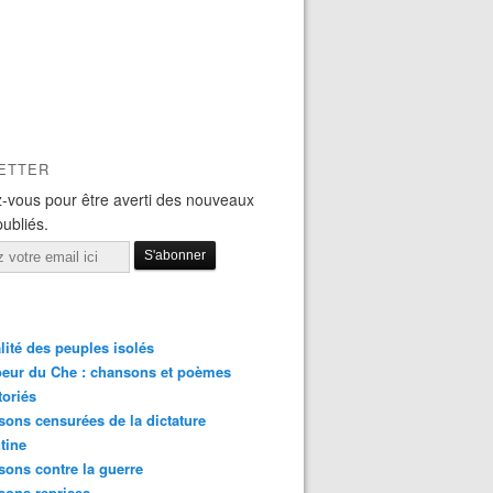
ETTER
-vous pour être averti des nouveaux
publiés.
lité des peuples isolés
eur du Che : chansons et poèmes
toriés
ons censurées de la dictature
tine
ons contre la guerre
sons reprises