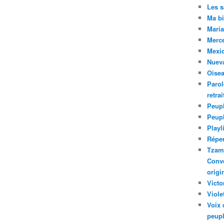
Les 
Ma bi
Maria
Merc
Mexiq
Nuev
Oise
Parol
retra
Peupl
Peup
Playl
Réper
Tzam.
Conve
origi
Victo
Viole
Voix 
peupl