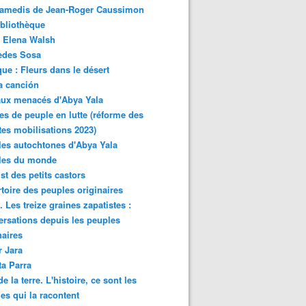
samedis de Jean-Roger Caussimon
bliothèque
 Elena Walsh
edes Sosa
ue : Fleurs dans le désert
a canción
aux menacés d'Abya Yala
es de peuple en lutte (réforme des
ites mobilisations 2023)
es autochtones d'Abya Yala
les du monde
ist des petits castors
toire des peuples originaires
 Les treize graines zapatistes :
rsations depuis les peuples
naires
r Jara
ta Parra
de la terre. L'histoire, ce sont les
es qui la racontent