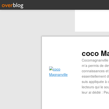
coco Ma
Cocomagnanville 
m'a permis de dev
connaissances et 
essentiellement d
suis appliquée à 
lecteurs qui le s
leur ai dédié : P