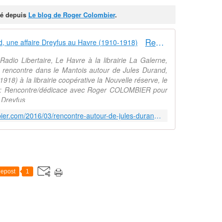
sté depuis
Le blog de Roger Colombier
.
Rencontre autour de Jules Durand, une affaire Dreyfus au Havre (1910-1918)
Radio Libertaire, Le Havre à la librairie La Galerne,
rencontre dans le Mantois autour de Jules Durand,
918) à la librairie coopérative la Nouvelle réserve, le
8): Rencontre/dédicace avec Roger COLOMBIER pour
e Dreyfus
http://www.le-blog-de-roger-colombier.com/2016/03/rencontre-autour-de-jules-durand-une-affaire-dreyfus-au-havre-1910-1918.html
epost
1