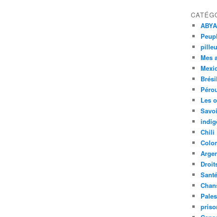
CATÉG
ABYA
Peupl
pille
Mes 
Mexi
Brési
Péro
Les o
Savoi
indig
Chili
Colo
Argen
Droit
Sant
Chan
Pales
priso