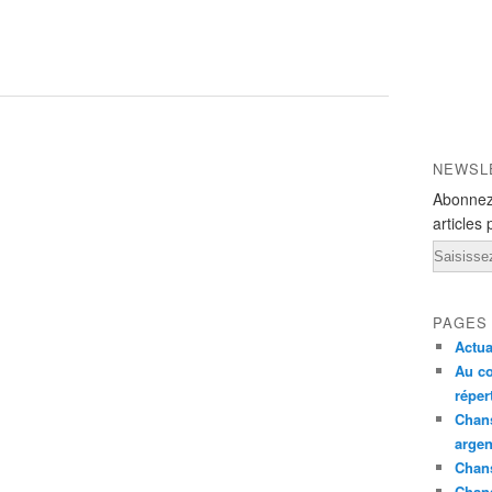
NEWSL
Abonnez
articles 
Email
PAGES
Actua
Au co
réper
Chans
argen
Chans
Chan