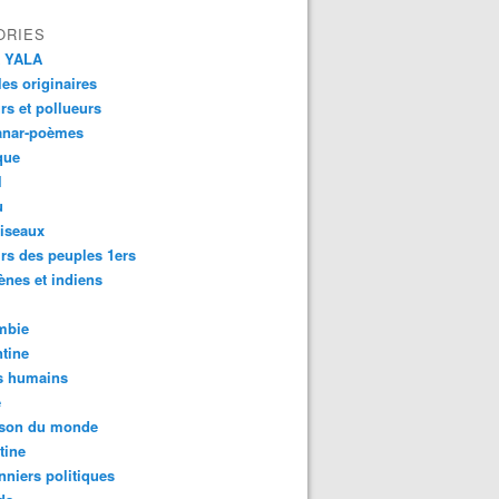
ORIES
 YALA
es originaires
urs et pollueurs
anar-poèmes
que
l
u
iseaux
rs des peuples 1ers
ènes et indiens
mbie
tine
s humains
é
son du monde
tine
nniers politiques