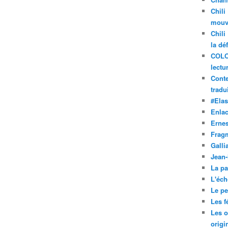
Chili
mouve
Chili
la dé
COLO
lectu
Conte
tradui
#Ela
Enla
Ernes
Frag
Galli
Jean
La pa
L'éch
Le pet
Les f
Les o
origi