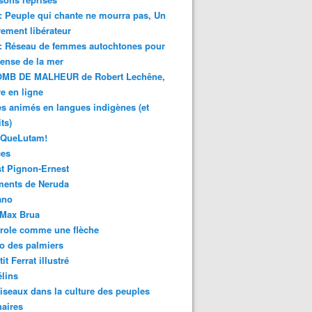
 : Peuple qui chante ne mourra pas, Un
ment libérateur
 : Réseau de femmes autochtones pour
fense de la mer
MB DE MALHEUR de Robert Lechêne,
re en ligne
s animés en langues indigènes (et
ts)
sQueLutam!
ces
t Pignon-Ernest
ments de Neruda
ano
-Max Brua
role comme une flèche
o des palmiers
it Ferrat illustré
élins
iseaux dans la culture des peuples
naires