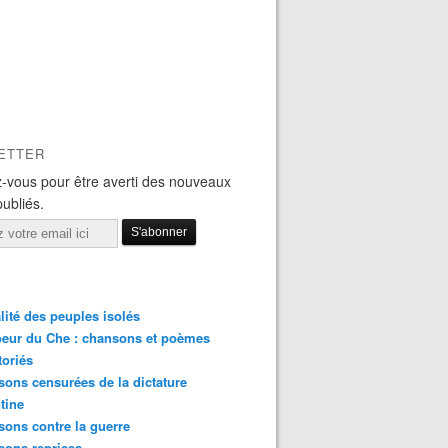
ETTER
-vous pour être averti des nouveaux
publiés.
lité des peuples isolés
eur du Che : chansons et poèmes
toriés
ons censurées de la dictature
tine
ons contre la guerre
sons reprises