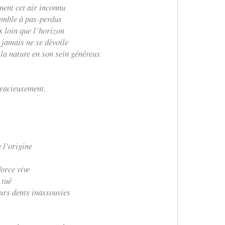
ent cet air inconnu
remble à pas-perdus
s loin que l’horizon
 jamais ne se dévoile
 la nature en son sein généreux
gracieusement.
 l’origine
force vive
 tué
eurs dents inassouvies