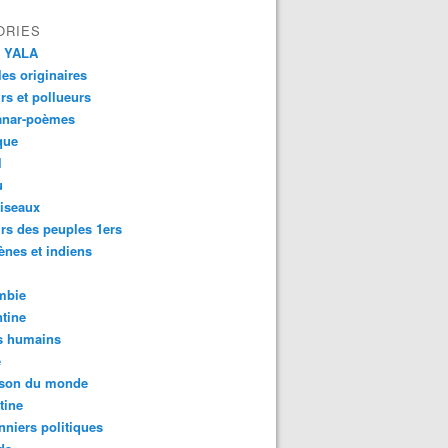
ORIES
 YALA
es originaires
urs et pollueurs
anar-poèmes
que
l
u
iseaux
rs des peuples 1ers
ènes et indiens
mbie
tine
s humains
é
son du monde
tine
nniers politiques