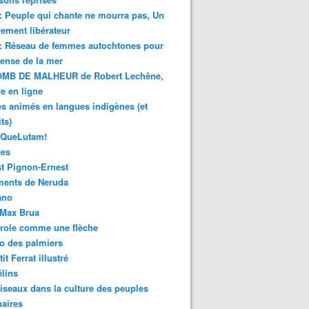
 : Peuple qui chante ne mourra pas, Un
ment libérateur
 : Réseau de femmes autochtones pour
fense de la mer
MB DE MALHEUR de Robert Lechêne,
re en ligne
s animés en langues indigènes (et
ts)
sQueLutam!
ces
t Pignon-Ernest
ments de Neruda
ano
-Max Brua
role comme une flèche
o des palmiers
it Ferrat illustré
élins
iseaux dans la culture des peuples
naires