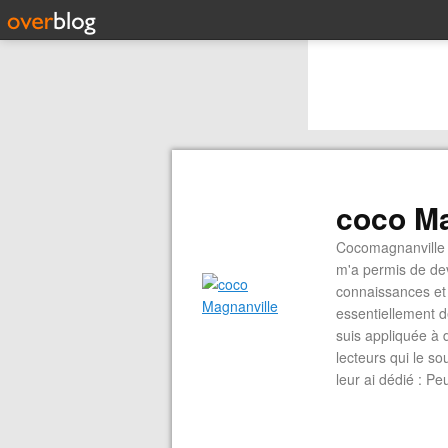
coco Ma
Cocomagnanville 
m'a permis de dev
connaissances et 
essentiellement d
suis appliquée à 
lecteurs qui le s
leur ai dédié : P