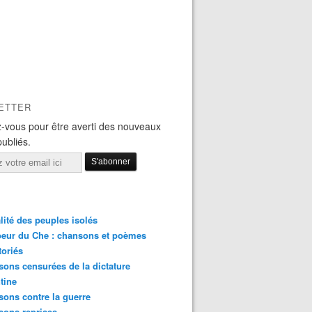
ETTER
-vous pour être averti des nouveaux
publiés.
lité des peuples isolés
eur du Che : chansons et poèmes
toriés
ons censurées de la dictature
tine
ons contre la guerre
sons reprises