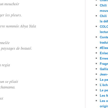
 un mouchoir
Chili
mouve
er les pleurs.
Chili
la dé
 terre nommée Abya Yala
COLO
lectu
Conte
annelée
tradui
s paysages de beauté.
#Ela
Enla
Ernes
Frag
a regia
Galli
Jean
La pa
un se pliait
L'éch
 Pachamama.
Le pet
Les f
ux
Les o
origi