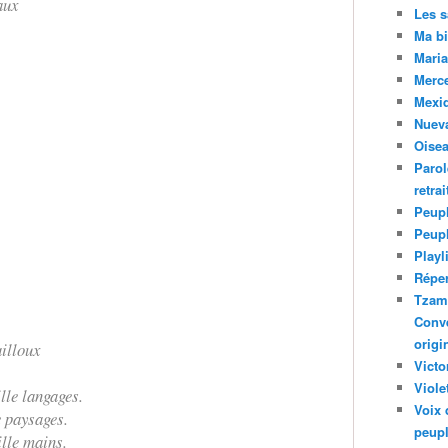
aux
Les 
Ma bi
Maria
Merc
Mexiq
Nuev
Oise
Parol
retra
Peupl
Peup
Playl
Réper
Tzam.
Conve
origi
ailloux
Victo
Viole
lle langages.
Voix 
e paysages.
peupl
lle mains.