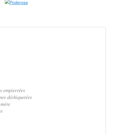
rs empierrées
imes déchiquetées
e-mère
re