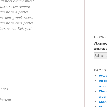
e armées comme nuées
 fixer, se corrompre
 que ne peut porter
son cœur grand ouvert,
 que ne peuvent porter
dessinèrent Kokopelli
NEWSL
Abonnez
articles 
Email
z
PAGES
Actua
Au co
réper
st pas
Chans
argen
chement
Chans
Chan