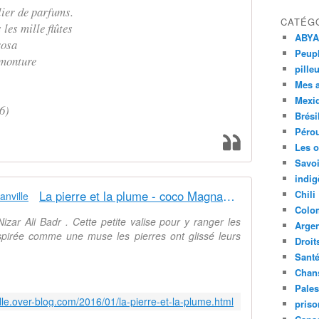
lier de parfums.
CATÉG
 les mille flûtes
ABYA
rosa
Peupl
 monture
pille
Mes 
Mexi
6)
Brési
Péro
Les o
Savoi
indig
La pierre et la plume - coco Magnanville
Chili
Colo
 Nizar Ali Badr . Cette petite valise pour y ranger les
Argen
pirée comme une muse les pierres ont glissé leurs
Droit
Sant
Chan
Pales
le.over-blog.com/2016/01/la-pierre-et-la-plume.html
priso