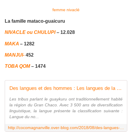
femme nivaclé
La famille mataco-guaicuru
NIVACLE ou CHULUPI
–
12.028
MAKA
– 1282
MANJUI-
452
TOBA QOM
– 1474
Des langues et des hommes : Les langues de la famille Guaykurú - coco Magnanville
Les tribus parlant le guaykuru ont traditionnellement habité
la région du Gran Chaco. Avec 3 500 ans de diversification
linguistique, la langue présente la classification suivante :
Langue du no...
http://cocomagnanville.over-blog.com/2018/08/des-langues-et-des-hommes-les-langues-de-la-famille-guaykuru.html