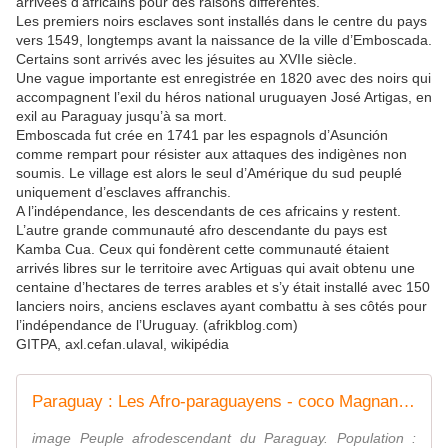
arrivées d’africains pour des raisons différentes.
Les premiers noirs esclaves sont installés dans le centre du pays
vers 1549, longtemps avant la naissance de la ville d’Emboscada.
Certains sont arrivés avec les jésuites au XVIIe siècle.
Une vague importante est enregistrée en 1820 avec des noirs qui
accompagnent l’exil du héros national uruguayen José Artigas, en
exil au Paraguay jusqu’à sa mort.
Emboscada fut crée en 1741 par les espagnols d’Asunción
comme rempart pour résister aux attaques des indigènes non
soumis. Le village est alors le seul d’Amérique du sud peuplé
uniquement d’esclaves affranchis.
A l’indépendance, les descendants de ces africains y restent.
L’autre grande communauté afro descendante du pays est
Kamba Cua. Ceux qui fondèrent cette communauté étaient
arrivés libres sur le territoire avec Artiguas qui avait obtenu une
centaine d’hectares de terres arables et s’y était installé avec 150
lanciers noirs, anciens esclaves ayant combattu à ses côtés pour
l’indépendance de l’Uruguay. (afrikblog.com)
GITPA, axl.cefan.ulaval, wikipédia
Paraguay : Les Afro-paraguayens - coco Magnanville
image Peuple afrodescendant du Paraguay. Population :