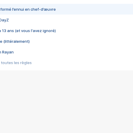
nsformé l’ennui en chef-d’œuvre
 DayZ
 a 13 ans (et vous l'avez ignoré)
e (littéralement)
im Rayan
 toutes les règles
s les jeux vidéo
us choquant de Rockstar ? - Le scandale BULLY
e plus moche de Steam
du RÊVE tourne au CAUCHEMAR
pendant 8 heures
it… à tort