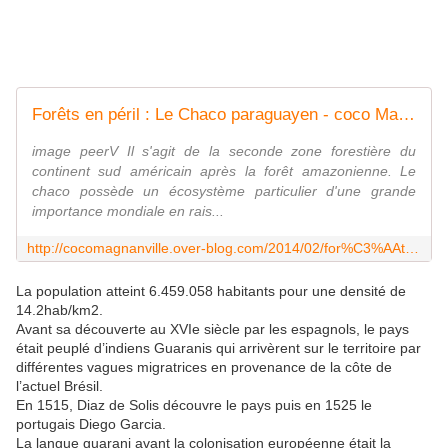
Forêts en péril : Le Chaco paraguayen - coco Magnanville
image peerV Il s'agit de la seconde zone forestière du
continent sud américain après la forêt amazonienne. Le
chaco possède un écosystème particulier d'une grande
importance mondiale en rais...
http://cocomagnanville.over-blog.com/2014/02/for%C3%AAts-en-p%C3%A9ril-le-chaco-paraguayen.html
La population atteint 6.459.058 habitants pour une densité de
14.2hab/km2.
Avant sa découverte au XVIe siècle par les espagnols, le pays
était peuplé d’indiens Guaranis qui arrivèrent sur le territoire par
différentes vagues migratrices en provenance de la côte de
l’actuel Brésil.
En 1515, Diaz de Solis découvre le pays puis en 1525 le
portugais Diego Garcia.
La langue guarani avant la colonisation européenne était la