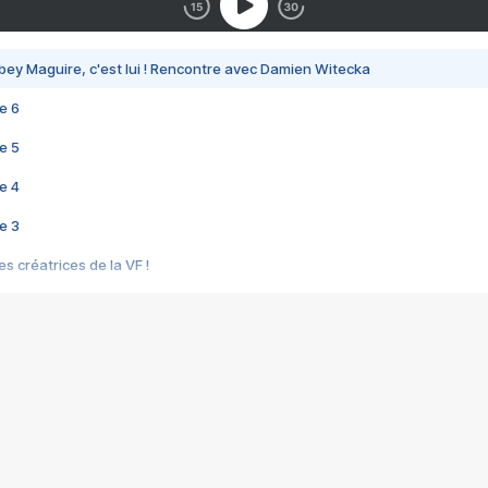
bey Maguire, c'est lui ! Rencontre avec Damien Witecka
e 6
e 5
e 4
e 3
s créatrices de la VF !
e 2
e 1
e Mektoub My Love arrive enfin ! Rencontre avec Shaïn Boumedine et Sal
i : après Toni en famille
elle réalise le bouleversant Dites lui que je l'aime