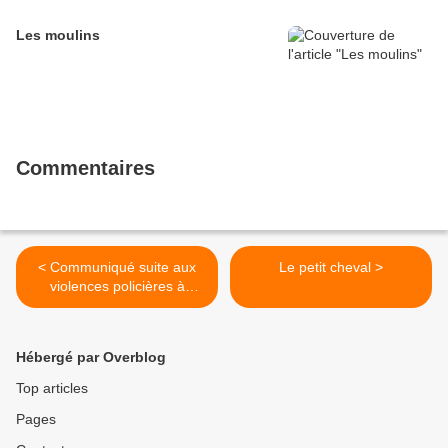
Les moulins
Commentaires
< Communiqué suite aux
Le petit cheval >
violences policières à
l’encontre du cortège
lycéens le 17 mars à
Marseille
Hébergé par Overblog
Top articles
Pages