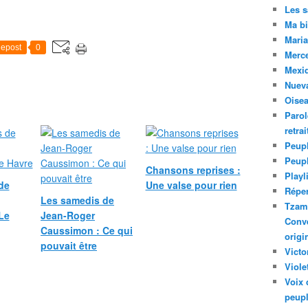
Les 
Ma bi
Maria
epost
0
Merc
Mexiq
Nuev
Oise
Parol
retra
Peupl
Peup
Chansons reprises :
Playl
de
Une valse pour rien
Réper
Les samedis de
Tzam.
Le
Jean-Roger
Conve
Caussimon : Ce qui
origi
pouvait être
Victo
Viole
Voix 
peupl