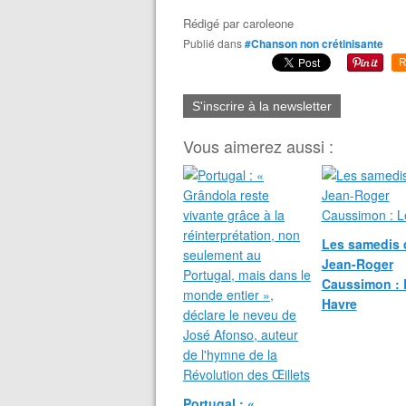
Rédigé par
caroleone
Publié dans
#Chanson non crétinisante
R
S'inscrire à la newsletter
Vous aimerez aussi :
Les samedis 
Jean-Roger
Caussimon : 
Havre
Portugal : «