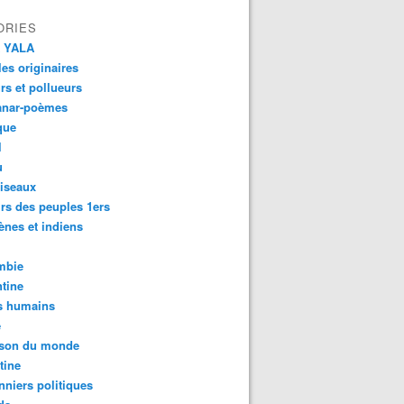
ORIES
 YALA
es originaires
urs et pollueurs
anar-poèmes
que
l
u
iseaux
rs des peuples 1ers
ènes et indiens
mbie
tine
s humains
é
son du monde
tine
nniers politiques