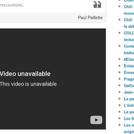
 pressentons.
Chili
mouve
Paul Paillette
Chili
la dé
COLO
lectu
Conte
tradui
#Ela
Enla
Ernes
Frag
Galli
Jean
La pa
L'éch
Le pet
Les f
Les o
origi