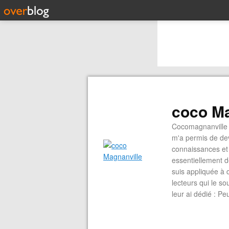
coco Ma
Cocomagnanville 
m'a permis de dev
connaissances et 
essentiellement d
suis appliquée à 
lecteurs qui le s
leur ai dédié : P