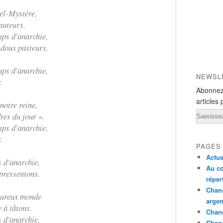
iel-Mystère,
auteurs.
ps d'anarchie,
 doux pasteurs.
ps d'anarchie,
NEWSL
.
Abonnez
articles 
notre reine,
Email
res du jour ».
ps d'anarchie,
.
PAGES
Actua
s d'anarchie,
Au co
 pressentons.
réper
Chans
heureux monde
argen
 à tâtons.
Chans
s d'anarchie,
Chan