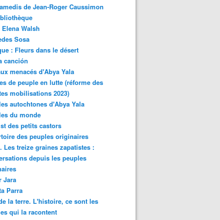
samedis de Jean-Roger Caussimon
bliothèque
 Elena Walsh
edes Sosa
ue : Fleurs dans le désert
a canción
aux menacés d'Abya Yala
es de peuple en lutte (réforme des
ites mobilisations 2023)
es autochtones d'Abya Yala
les du monde
ist des petits castors
toire des peuples originaires
 Les treize graines zapatistes :
rsations depuis les peuples
naires
r Jara
ta Parra
de la terre. L'histoire, ce sont les
es qui la racontent