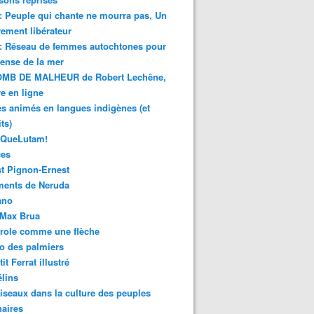
 : Peuple qui chante ne mourra pas, Un
ment libérateur
 : Réseau de femmes autochtones pour
fense de la mer
MB DE MALHEUR de Robert Lechêne,
re en ligne
s animés en langues indigènes (et
ts)
sQueLutam!
ces
t Pignon-Ernest
ments de Neruda
ano
-Max Brua
role comme une flèche
o des palmiers
it Ferrat illustré
élins
iseaux dans la culture des peuples
naires