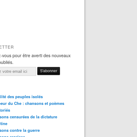
ETTER
-vous pour être averti des nouveaux
publiés.
lité des peuples isolés
eur du Che : chansons et poèmes
toriés
ons censurées de la dictature
tine
ons contre la guerre
sons reprises