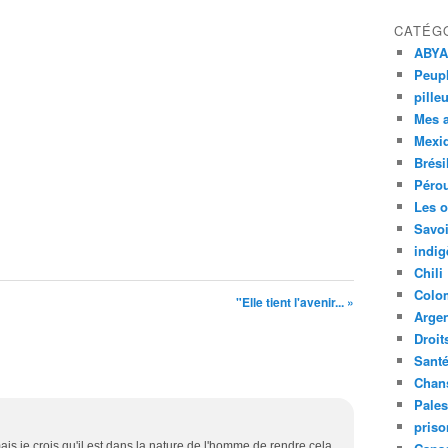
CATÉG
ABYA
Peupl
pille
Mes 
Mexi
Brési
Péro
Les o
Savoi
indig
Chili
Colo
"Elle tient l'avenir... »
Argen
Droit
Sant
Chan
Pales
priso
ais je crois qu'il est dans la nature de l'homme de rendre cela