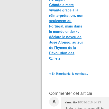
Grândola reste
vivante grâce à la
réinterprétation, non
seulement au
Portugal, mais dans
le monde entier »,
déclare le neveu de
José Afonso, auteur
de l'hymne de la
Révolution des
Œillets
« En Mauritanie, le combat...
Commenter cet article
A
almanito
10/03/2016 14:23
Un doux rêve, on aimerait bien, m