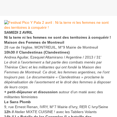
SAMEDI 2 AVRIL
Ni la terre ni les femmes ne sont des territoires à conquérir !
Maison des Femmes de Montreuil
28 rue de l’église, MONTREUIL, M°9 Mairie de Montreuil
10h30 // Clandestinas (Clandestines)
Andrea Aguilar, Ezequiel Altamirano / Argentine / 2013 / 31′
Le droit à l’avortement a fait partie des combats menés par
Thérèse Clerc et les militantes qui ont fondé la Maison des
Femmes de Montreuil. Ce droit, les femmes argentines, ne l’ont
toujours pas. Le documentaire « Clandestinas » proclame la
dépénalisation de l’avortement et le droit des femmes à disposer
de leurs corps.
+ petit-déjeuner et discussion
autour d’un maté avec des
militantes féministes
Le Sans Plomb
9, rue Ernest Renan, IVRY, M°7 Mairie d’Ivry, RER C Ivry/Seine
12h
//
Atelier MIXTE CUISINE ! avec les Tabliers Volants
14h //
La Batalla de las Cacerolas (La bataille des