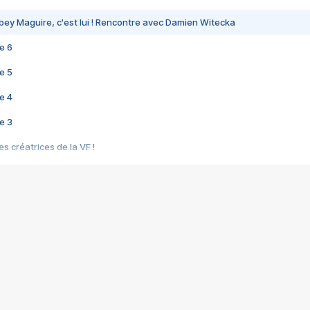
bey Maguire, c'est lui ! Rencontre avec Damien Witecka
e 6
e 5
e 4
e 3
s créatrices de la VF !
e 2
e 1
e Mektoub My Love arrive enfin ! Rencontre avec Shaïn Boumedine et Sal
i : après Toni en famille
elle réalise le bouleversant Dites lui que je l'aime
ais ! Rencontre autour de Vie privée de Rebecca Zlotowski