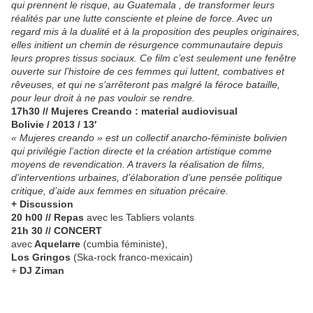
qui prennent le risque, au Guatemala , de transformer leurs
réalités par une lutte consciente et pleine de force. Avec un
regard mis à la dualité et à la proposition des peuples originaires,
elles initient un chemin de résurgence communautaire depuis
leurs propres tissus sociaux. Ce film c’est seulement une fenêtre
ouverte sur l’histoire de ces femmes qui luttent, combatives et
rêveuses, et qui ne s’arrêteront pas malgré la féroce bataille,
pour leur droit à ne pas vouloir se rendre.
17h30 // Mujeres Creando : material audiovisual
Bolivie / 2013 / 13′
« Mujeres creando » est un collectif anarcho-féministe bolivien
qui privilégie l’action directe et la création artistique comme
moyens de revendication. A travers la réalisation de films,
d’interventions urbaines, d’élaboration d’une pensée politique
critique, d’aide aux femmes en situation précaire.
+ Discussion
20 h00
// Repas
avec les Tabliers volants
21h 30 // CONCERT
avec
Aquelarre
(cumbia féministe),
Los Gringos
(Ska-rock franco-mexicain)
+
DJ Ziman