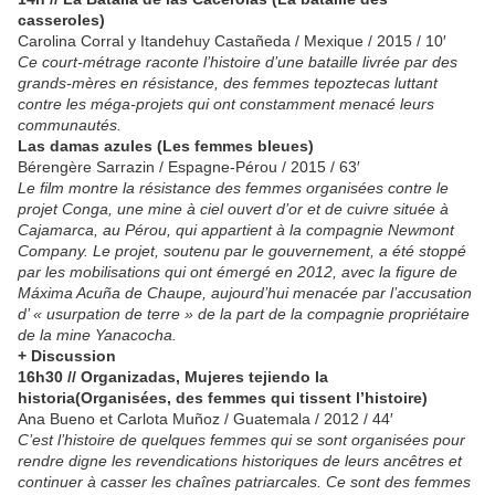
casseroles)
Carolina Corral y Itandehuy Castañeda / Mexique / 2015 / 10′
Ce court-métrage raconte l’histoire d’une bataille livrée par des
grands-mères en résistance, des femmes tepoztecas luttant
contre les méga-projets qui ont constamment menacé leurs
communautés.
Las damas azules (Les femmes bleues)
Bérengère Sarrazin / Espagne-Pérou / 2015 / 63′
Le film montre la résistance des femmes organisées contre le
projet Conga, une mine à ciel ouvert d’or et de cuivre située à
Cajamarca, au Pérou, qui appartient à la compagnie Newmont
Company. Le projet, soutenu par le gouvernement, a été stoppé
par les mobilisations qui ont émergé en 2012, avec la figure de
Máxima Acuña de Chaupe, aujourd’hui menacée par l’accusation
d’ « usurpation de terre » de la part de la compagnie propriétaire
de la mine Yanacocha.
+ Discussion
16h30 // Organizadas, Mujeres tejiendo la
historia(Organisées, des femmes qui tissent l’histoire)
Ana Bueno et Carlota Muñoz / Guatemala / 2012 / 44′
C’est l’histoire de quelques femmes qui se sont organisées pour
rendre digne les revendications historiques de leurs ancêtres et
continuer à casser les chaînes patriarcales. Ce sont des femmes