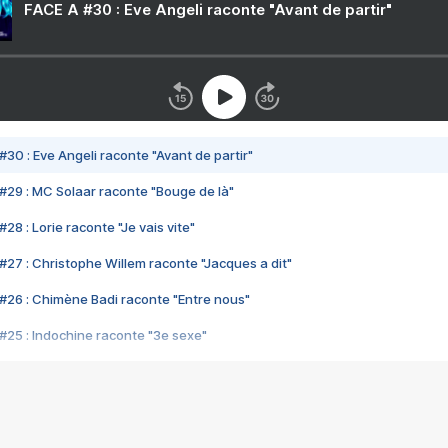
FACE A #30 : Eve Angeli raconte "Avant de partir"
#30 : Eve Angeli raconte "Avant de partir"
#29 : MC Solaar raconte "Bouge de là"
28 : Lorie raconte "Je vais vite"
#27 : Christophe Willem raconte "Jacques a dit"
#26 : Chimène Badi raconte "Entre nous"
#25 : Indochine raconte "3e sexe"
#24 : Zaho raconte "C'est chelou"
#23 : Patrick Bruel raconte "Au café des délices"
#22 : Kyo raconte "Le chemin"