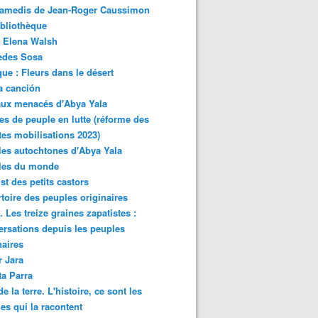
samedis de Jean-Roger Caussimon
bliothèque
 Elena Walsh
edes Sosa
ue : Fleurs dans le désert
a canción
aux menacés d'Abya Yala
es de peuple en lutte (réforme des
ites mobilisations 2023)
es autochtones d'Abya Yala
les du monde
ist des petits castors
toire des peuples originaires
 Les treize graines zapatistes :
rsations depuis les peuples
naires
r Jara
ta Parra
de la terre. L'histoire, ce sont les
es qui la racontent