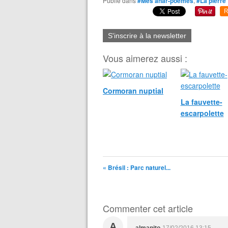
Publié dans
#Mes anar-poèmes
,
#La pierre
R
S'inscrire à la newsletter
Vous aimerez aussi :
Cormoran nuptial
La fauvette-
escarpolette
« Brésil : Parc naturel...
Commenter cet article
A