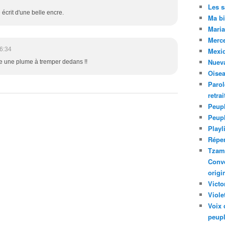
Les 
écrit d'une belle encre.
Ma bi
Maria
Merc
6:34
Mexiq
Nuev
uve une plume à tremper dedans !!
Oise
Parol
retra
Peupl
Peup
Playl
Réper
Tzam.
Conve
origi
Victo
Viole
Voix 
peupl