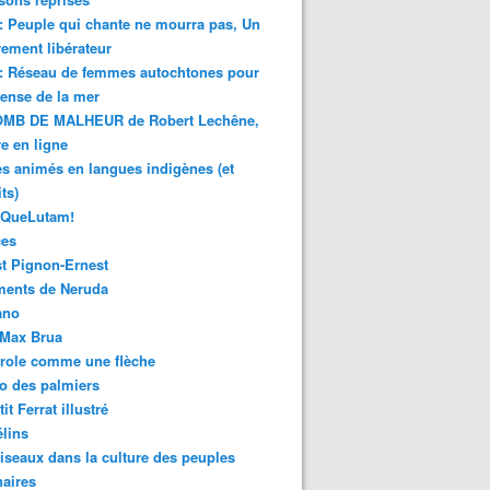
 : Peuple qui chante ne mourra pas, Un
ment libérateur
 : Réseau de femmes autochtones pour
fense de la mer
MB DE MALHEUR de Robert Lechêne,
re en ligne
s animés en langues indigènes (et
ts)
sQueLutam!
ces
t Pignon-Ernest
ments de Neruda
ano
-Max Brua
role comme une flèche
o des palmiers
it Ferrat illustré
élins
iseaux dans la culture des peuples
naires