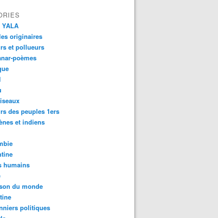
ORIES
 YALA
es originaires
urs et pollueurs
anar-poèmes
que
l
u
iseaux
rs des peuples 1ers
ènes et indiens
mbie
tine
s humains
é
son du monde
tine
nniers politiques