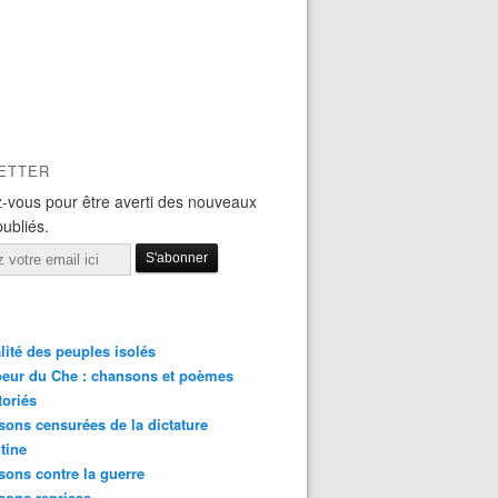
ETTER
-vous pour être averti des nouveaux
publiés.
lité des peuples isolés
eur du Che : chansons et poèmes
toriés
ons censurées de la dictature
tine
ons contre la guerre
sons reprises