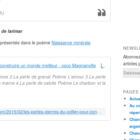
6)
 de larimar
 présentée dans le poème
Naissance minérale
NEWSL
Abonnez
articles 
Les perles-pierres du collier pour construire un monde meilleur - coco Magnanville
Email
ence 2.La perle de grenat Poème L'amour 3.La perle
a marne 4.La perle de calcite Poème Le charbon et la
PAGES
Actua
Au co
http://cocomagnanville.over-blog.com/2015/02/les-perles-pierres-du-collier-pour-construire-un-monde-meilleur.html
réper
Chans
argen
Chans
Chan