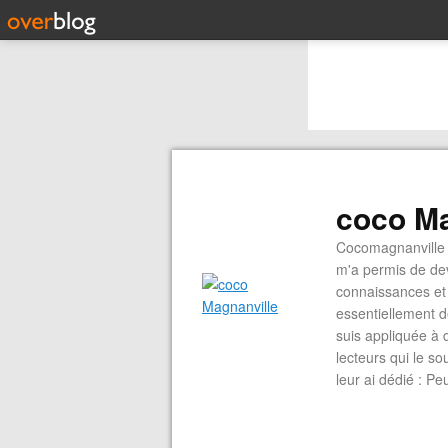
coco Ma
Cocomagnanville 
m'a permis de dev
connaissances et 
essentiellement d
suis appliquée à 
lecteurs qui le s
leur ai dédié : P