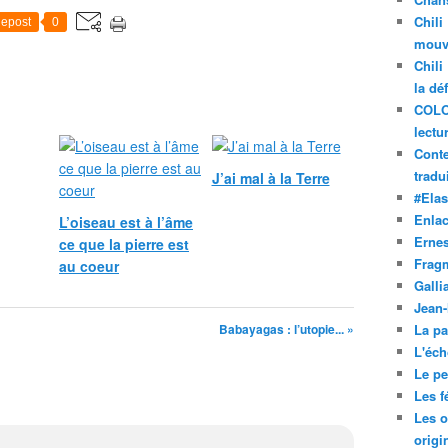
Chili
epost
0
mouve
Chili
la dé
COLO
lectu
Conte
tradui
J’ai mal à la Terre
#Ela
Enla
L’oiseau est à l’âme
Ernes
ce que la pierre est
Frag
au coeur
Galli
Jean
Babayagas : l’utopie... »
La pa
L'éch
Le pet
Les f
Les o
origi