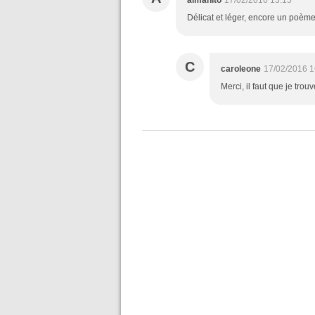
almanito
17/02/2016 13:15
Délicat et léger, encore un poème 
C
caroleone
17/02/2016 1
Merci, il faut que je tro