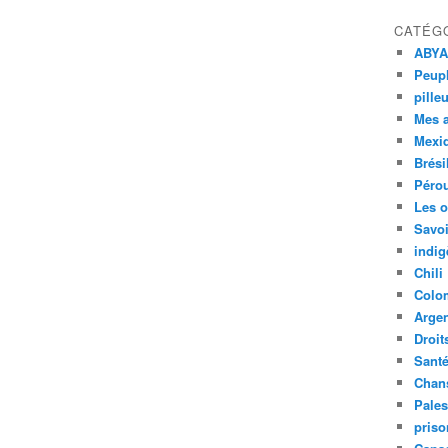
CATÉG
ABYA
Peupl
pille
Mes 
Mexi
Brési
Péro
Les o
Savoi
indig
Chili
Colo
Argen
Droit
Sant
Chan
Pales
priso