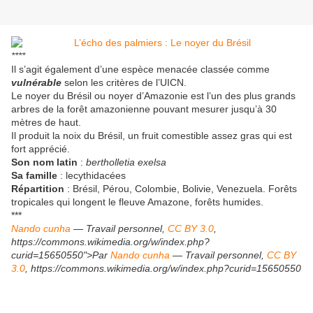
****
Il s’agit également d’une espèce menacée classée comme
vulnérable
selon les critères de l’UICN.
Le noyer du Brésil ou noyer d’Amazonie est l’un des plus grands
arbres de la forêt amazonienne pouvant mesurer jusqu’à 30
mètres de haut.
Il produit la noix du Brésil, un fruit comestible assez gras qui est
fort apprécié.
Son nom latin
:
bertholletia exelsa
Sa famille
: lecythidacées
Répartition
: Brésil, Pérou, Colombie, Bolivie, Venezuela. Forêts
tropicales qui longent le fleuve Amazone, forêts humides.
***
Nando cunha
— Travail personnel,
CC BY 3.0
,
https://commons.wikimedia.org/w/index.php?
curid=15650550">Par
Nando cunha
— Travail personnel,
CC BY
3.0
, https://commons.wikimedia.org/w/index.php?curid=15650550