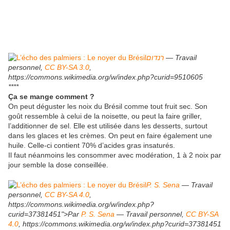
רנדום
— Travail
personnel,
CC BY-SA 3.0
,
https://commons.wikimedia.org/w/index.php?curid=9510605
****
Ça se mange comment ?
On peut déguster les noix du Brésil comme tout fruit sec. Son
goût ressemble à celui de la noisette, ou peut la faire griller,
l’additionner de sel. Elle est utilisée dans les desserts, surtout
dans les glaces et les crèmes. On peut en faire également une
huile. Celle-ci contient 70% d’acides gras insaturés.
Il faut néanmoins les consommer avec modération, 1 à 2 noix par
jour semble la dose conseillée.
P. S. Sena
— Travail
personnel,
CC BY-SA 4.0
,
https://commons.wikimedia.org/w/index.php?
curid=37381451">Par
P. S. Sena
— Travail personnel,
CC BY-SA
4.0
, https://commons.wikimedia.org/w/index.php?curid=37381451