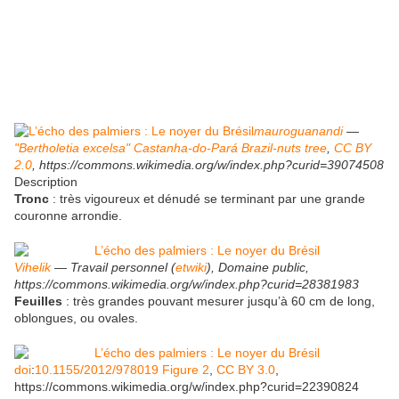
mauroguanandi
—
"Bertholetia excelsa" Castanha-do-Pará Brazil-nuts tree
,
CC BY
2.0
, https://commons.wikimedia.org/w/index.php?curid=39074508
Description
Tronc
: très vigoureux et dénudé se terminant par une grande
couronne arrondie.
Vihelik
— Travail personnel (
etwiki
), Domaine public,
https://commons.wikimedia.org/w/index.php?curid=28381983
Feuilles
: très grandes pouvant mesurer jusqu’à 60 cm de long,
oblongues, ou ovales.
doi
:
10.1155/2012/978019
Figure 2
,
CC BY 3.0
,
https://commons.wikimedia.org/w/index.php?curid=22390824