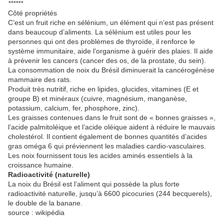
******
Côté propriétés
C’est un fruit riche en sélénium, un élément qui n’est pas présent
dans beaucoup d’aliments. La sélénium est utiles pour les
personnes qui ont des problèmes de thyroïde, il renforce le
système immunitaire, aide l’organisme à guérir des plaies. Il aide
à prévenir les cancers (cancer des os, de la prostate, du sein).
La consommation de noix du Brésil diminuerait la cancérogénèse
mammaire des rats.
Produit très nutritif, riche en lipides, glucides, vitamines (E et
groupe B) et minéraux (cuivre, magnésium, manganèse,
potassium, calcium, fer, phosphore, zinc).
Les graisses contenues dans le fruit sont de « bonnes graisses »,
l’acide palmitoléique et l’acide oléique aident à réduire le mauvais
cholestérol. Il contient également de bonnes quantités d’acides
gras oméga 6 qui préviennent les maladies cardio-vasculaires.
Les noix fournissent tous les acides aminés essentiels à la
croissance humaine.
Radioactivité (naturelle)
La noix du Brésil est l’aliment qui possède la plus forte
radioactivité naturelle, jusqu’à 6600 picocuries (244 becquerels),
le double de la banane.
source : wikipédia