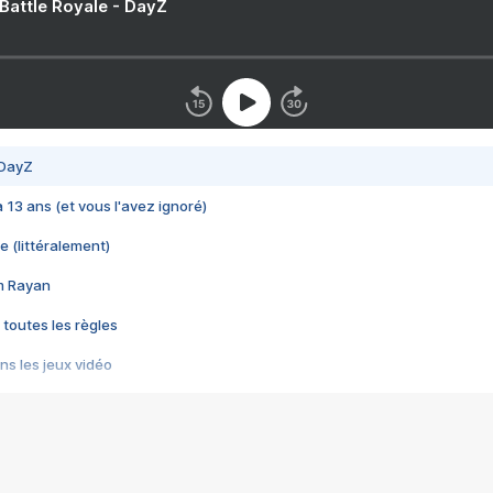
 Battle Royale - DayZ
 DayZ
 a 13 ans (et vous l'avez ignoré)
e (littéralement)
im Rayan
 toutes les règles
s les jeux vidéo
us choquant de Rockstar ? - Le scandale BULLY
e plus moche de Steam
du RÊVE tourne au CAUCHEMAR