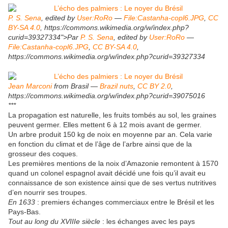
P. S. Sena
, edited by
User:RoRo
—
File:Castanha-copl6.JPG
,
CC
BY-SA 4.0
, https://commons.wikimedia.org/w/index.php?
curid=39327334">Par
P. S. Sena
, edited by
User:RoRo
—
File:Castanha-copl6.JPG
,
CC BY-SA 4.0
,
https://commons.wikimedia.org/w/index.php?curid=39327334
Jean Marconi
from Brasil —
Brazil nuts
,
CC BY 2.0
,
https://commons.wikimedia.org/w/index.php?curid=39075016
***
La propagation est naturelle, les fruits tombés au sol, les graines
peuvent germer. Elles mettent 6 à 12 mois avant de germer.
Un arbre produit 150 kg de noix en moyenne par an. Cela varie
en fonction du climat et de l’âge de l’arbre ainsi que de la
grosseur des coques.
Les premières mentions de la noix d’Amazonie remontent à 1570
quand un colonel espagnol avait décidé une fois qu’il avait eu
connaissance de son existence ainsi que de ses vertus nutritives
d’en nourrir ses troupes.
En 1633
: premiers échanges commerciaux entre le Brésil et les
Pays-Bas.
Tout au long du XVIIIe siècle
: les échanges avec les pays