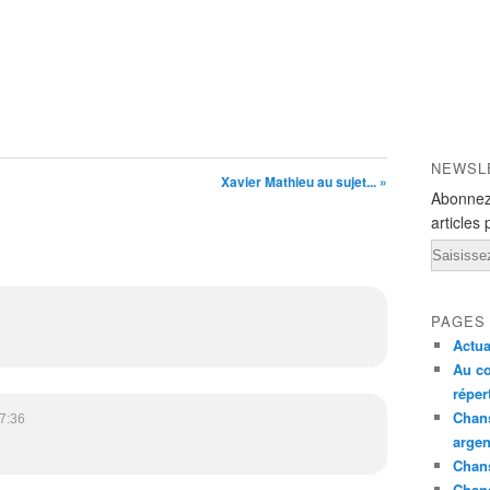
NEWSL
Xavier Mathieu au sujet... »
Abonnez
articles 
Email
PAGES
Actua
Au co
réper
Chans
7:36
argen
Chans
Chan