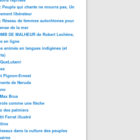
 : Peuple qui chante ne mourra pas, Un
ment libérateur
 : Réseau de femmes autochtones pour
fense de la mer
MB DE MALHEUR de Robert Lechêne,
re en ligne
s animés en langues indigènes (et
ts)
sQueLutam!
ces
t Pignon-Ernest
ments de Neruda
ano
-Max Brua
role comme une flèche
o des palmiers
it Ferrat illustré
élins
iseaux dans la culture des peuples
naires