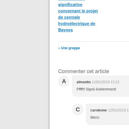
significative
concernant le projet
de centrale
hydroélectrique de
Baynes
« Une grappe
Commenter cet article
A
almanito
12/01/2016 13:15
Pffff!!! Signé évidemment!
C
caroleone
12/01/2016 1
Merci.