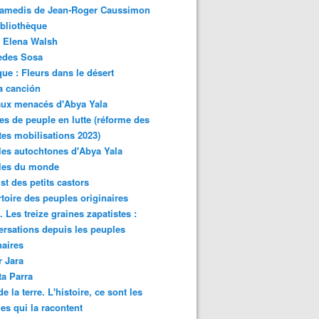
samedis de Jean-Roger Caussimon
bliothèque
 Elena Walsh
edes Sosa
ue : Fleurs dans le désert
a canción
aux menacés d'Abya Yala
es de peuple en lutte (réforme des
ites mobilisations 2023)
es autochtones d'Abya Yala
les du monde
ist des petits castors
toire des peuples originaires
 Les treize graines zapatistes :
rsations depuis les peuples
naires
r Jara
ta Parra
de la terre. L'histoire, ce sont les
es qui la racontent