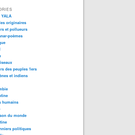
ORIES
 YALA
es originaires
urs et pollueurs
anar-poèmes
que
l
u
iseaux
rs des peuples 1ers
ènes et indiens
mbie
tine
s humains
é
son du monde
tine
nniers politiques