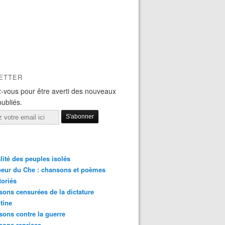
ETTER
-vous pour être averti des nouveaux
publiés.
lité des peuples isolés
eur du Che : chansons et poèmes
toriés
ons censurées de la dictature
tine
ons contre la guerre
sons reprises