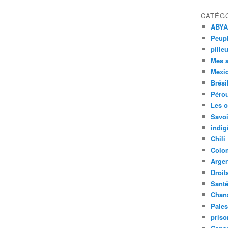
CATÉG
ABYA
Peupl
pille
Mes 
Mexi
Brési
Péro
Les o
Savoi
indig
Chili
Colo
Argen
Droit
Sant
Chan
Pales
priso