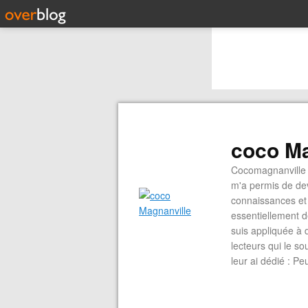
coco Ma
Cocomagnanville 
m'a permis de dev
connaissances et 
essentiellement d
suis appliquée à 
lecteurs qui le s
leur ai dédié : P