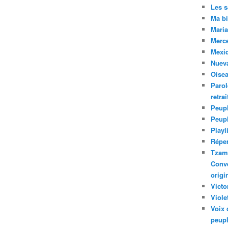
Les 
Ma bi
Maria
Merc
Mexiq
Nuev
Oise
Parol
retra
Peupl
Peup
Playl
Réper
Tzam.
Conve
origi
Victo
Viole
Voix 
peupl