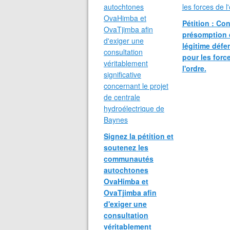
Pétition : Con
présomption 
légitime défe
pour les forc
l'ordre.
Signez la pétition et
soutenez les
communautés
autochtones
OvaHimba et
OvaTjimba afin
d'exiger une
consultation
véritablement