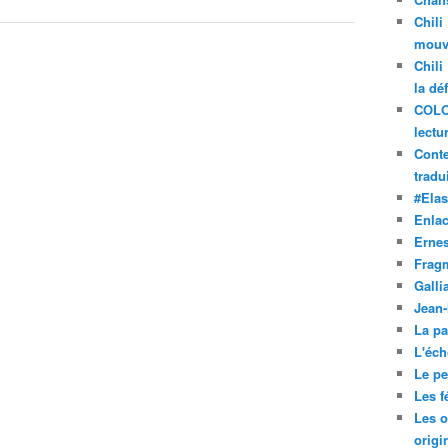
Chili
mouve
Chili
la dé
COLO
lectu
Conte
tradui
#Ela
Enla
Ernes
Frag
Galli
Jean
La pa
L'éch
Le pet
Les f
Les o
origi