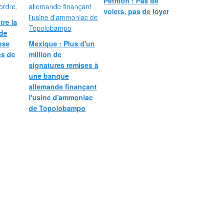
Pétition : Pas de
volets, pas de loyer
tre la
de
nse
Mexique : Plus d'un
es de
million de
signatures remises à
une banque
allemande finançant
l'usine d'ammoniac
de Topolobampo