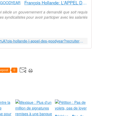
François Hollande: L'APPEL DES GOODYEAR
mi siècle un gouvernement a demandé que soit requis
s syndicalistes pour avoir participer avec les salariés
https://www.change.org/p/fran%C3%A7ois-hollande-l-appel-des-goodyear?recruiter=102271190&utm_source=share_petition&utm_medium=facebook&utm_campaign=autopublish&utm_term=des-lg-action_alert-no_msg&fb_ref=Default
epost
0