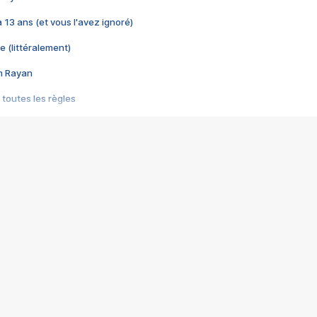
 a 13 ans (et vous l'avez ignoré)
e (littéralement)
im Rayan
 toutes les règles
s les jeux vidéo
us choquant de Rockstar ? - Le scandale BULLY
e plus moche de Steam
du RÊVE tourne au CAUCHEMAR
pendant 8 heures
it… à tort
umiliés par un jeu vidéo
ire - Final Fantasy 8