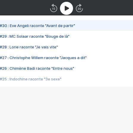
#30 : Eve Angeli raconte "Avant de partir"
#29 : MC Solaar raconte "Bouge de là"
28 : Lorie raconte "Je vais vite"
#27 : Christophe Willem raconte "Jacques a dit"
#26 : Chimène Badi raconte "Entre nous"
#25 : Indochine raconte "3e sexe"
#24 : Zaho raconte "C'est chelou"
#23 : Patrick Bruel raconte "Au café des délices"
#22 : Kyo raconte "Le chemin"
#21 : Nolwenn Leroy raconte "Cassé"
#20 : Patrick Hernandez raconte "Born to be alive"