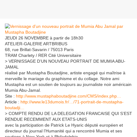
JEUDI 26 NOVEMBRE à partir de 18h30
ATELIER-GALERIE ARTBRIBUS
68, rue Brillat-Savarin / 75013 Paris
TRAM Charlety / RER Cité Universitaire
> VERNISSAGE D’UN NOUVEAU PORTRAIT DE MUMIA ABU-
JAMAL
réalisé par Mustapha Boutadjine, artiste engagé qui maîtrise à
merveille le mariage du graphisme et du collage. Notre ami
Mustapha est un soutien de toujours au journaliste noir américain
Mumia Abu-Jamal.
Site :
http://www.mustaphaboutadjine.com/CMS/index.php…
Article :
http://www.le13dumois.fr/…/71-portrait-de-mustapha-
boutadji…
> COMPTE RENDU DE LA DELEGATION FRANCAISE QUI S’EST
RENDUE RECEMMENT AUX ETATS-UNIS
avec la participation de Patrick Le Hyaric député européen et
directeur du journal l’Humanité qui a rencontré Mumia et ses
soutiens à New-York et à Philadelphie.