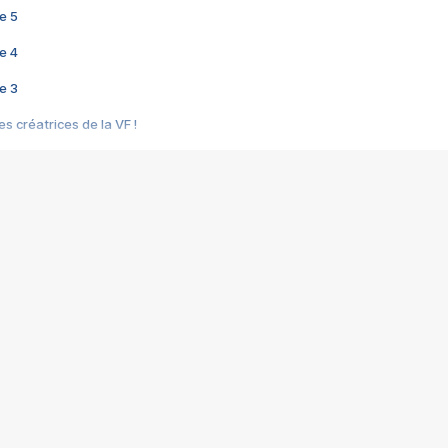
e 5
e 4
e 3
s créatrices de la VF !
e 2
e 1
e Mektoub My Love arrive enfin ! Rencontre avec Shaïn Boumedine et Sal
i : après Toni en famille
elle réalise le bouleversant Dites lui que je l'aime
ais ! Rencontre autour de Vie privée de Rebecca Zlotowski
 de Marguerite, Grave... Rencontre avec Ella Rumpf
 Les Rêveurs, un film intime sur la santé mentale