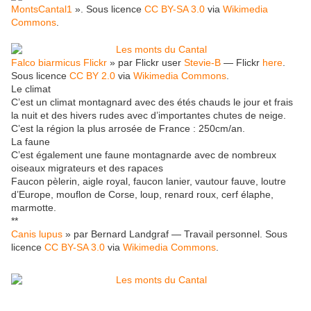
MontsCantal1
». Sous licence
CC BY-SA 3.0
via
Wikimedia
Commons
.
Falco biarmicus Flickr
» par Flickr user
Stevie-B
— Flickr
here
.
Sous licence
CC BY 2.0
via
Wikimedia Commons
.
Le climat
C’est un climat montagnard avec des étés chauds le jour et frais
la nuit et des hivers rudes avec d’importantes chutes de neige.
C’est la région la plus arrosée de France : 250cm/an.
La faune
C’est également une faune montagnarde avec de nombreux
oiseaux migrateurs et des rapaces
Faucon pèlerin, aigle royal, faucon lanier, vautour fauve, loutre
d’Europe, mouflon de Corse, loup, renard roux, cerf élaphe,
marmotte.
**
Canis lupus
» par Bernard Landgraf — Travail personnel. Sous
licence
CC BY-SA 3.0
via
Wikimedia Commons
.