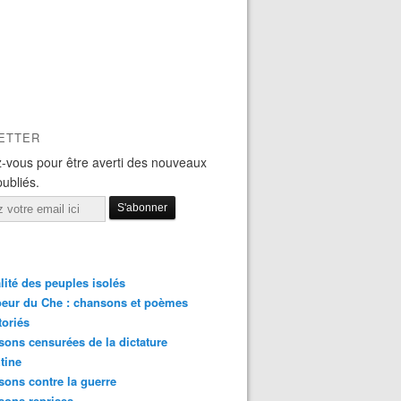
ETTER
-vous pour être averti des nouveaux
publiés.
lité des peuples isolés
eur du Che : chansons et poèmes
toriés
ons censurées de la dictature
tine
ons contre la guerre
sons reprises