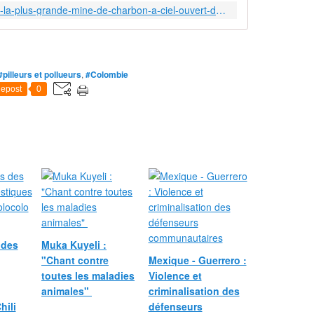
e
http://multinationales.org/Colombie-la-plus-grande-mine-de-charbon-a-ciel-ouvert-du-monde-maltraite-les
n
C
o
l
o
#pilleurs et pollueurs
,
#Colombie
m
epost
0
b
i
e
q
u
e
s
e
s
i
t
 des
Muka Kuyeli :
u
"Chant contre
Mexique - Guerrero :
e
toutes les maladies
Violence et
l
animales"
criminalisation des
a
hili
défenseurs
p