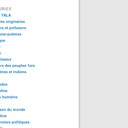
ORIES
 YALA
es originaires
urs et pollueurs
anar-poèmes
que
l
u
iseaux
rs des peuples 1ers
ènes et indiens
mbie
tine
s humains
é
son du monde
tine
nniers politiques