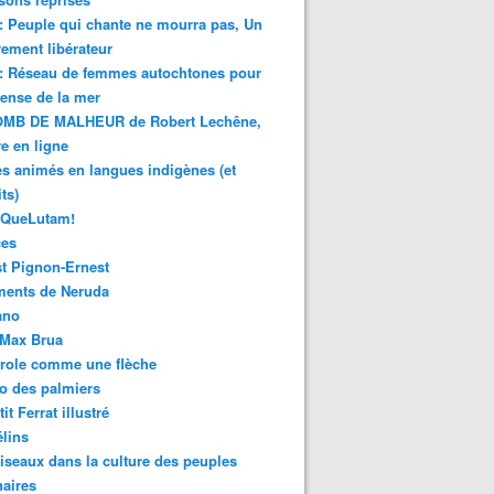
 : Peuple qui chante ne mourra pas, Un
ment libérateur
 : Réseau de femmes autochtones pour
fense de la mer
MB DE MALHEUR de Robert Lechêne,
re en ligne
s animés en langues indigènes (et
ts)
sQueLutam!
ces
t Pignon-Ernest
ments de Neruda
ano
-Max Brua
role comme une flèche
o des palmiers
it Ferrat illustré
élins
iseaux dans la culture des peuples
naires