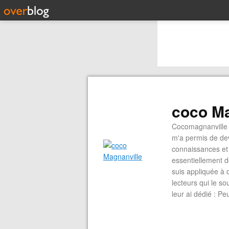
coco Ma
Cocomagnanville 
m'a permis de dev
connaissances et 
essentiellement d
suis appliquée à 
lecteurs qui le s
leur ai dédié : P