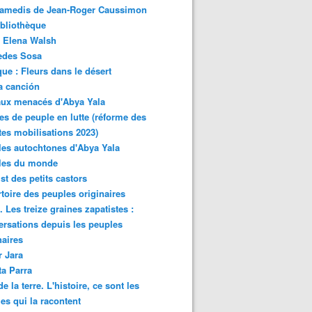
samedis de Jean-Roger Caussimon
bliothèque
 Elena Walsh
edes Sosa
ue : Fleurs dans le désert
a canción
aux menacés d'Abya Yala
es de peuple en lutte (réforme des
ites mobilisations 2023)
es autochtones d'Abya Yala
les du monde
ist des petits castors
toire des peuples originaires
 Les treize graines zapatistes :
rsations depuis les peuples
naires
r Jara
ta Parra
de la terre. L'histoire, ce sont les
es qui la racontent