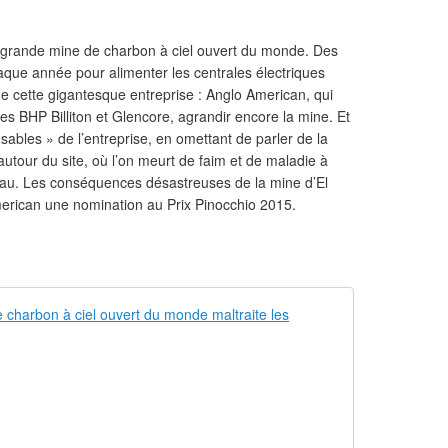
s grande mine de charbon à ciel ouvert du monde. Des
haque année pour alimenter les centrales électriques
e cette gigantesque entreprise : Anglo American, qui
es BHP Billiton et Glencore, agrandir encore la mine. Et
ables » de l’entreprise, en omettant de parler de la
autour du site, où l’on meurt de faim et de maladie à
eau. Les conséquences désastreuses de la mine d’El
merican une nomination au Prix Pinocchio 2015.
Colombie : l
C
'
e
s
t