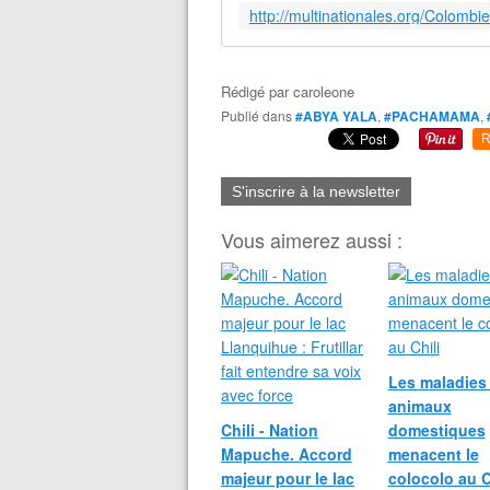
Rédigé par
caroleone
Publié dans
#ABYA YALA
,
#PACHAMAMA
,
R
S'inscrire à la newsletter
Vous aimerez aussi :
Les maladies
animaux
Chili - Nation
domestiques
Mapuche. Accord
menacent le
majeur pour le lac
colocolo au C