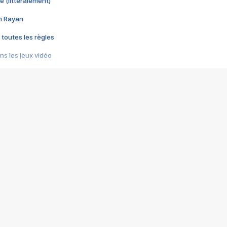
e (littéralement)
im Rayan
 toutes les règles
s les jeux vidéo
us choquant de Rockstar ? - Le scandale BULLY
e plus moche de Steam
du RÊVE tourne au CAUCHEMAR
pendant 8 heures
it… à tort
umiliés par un jeu vidéo
ire - Final Fantasy 8
ti un empire - Age of Empires
story DOFUS