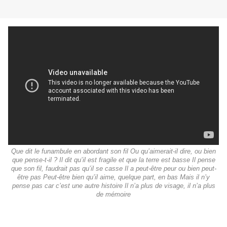
Que dit le funambule en abordant son fil Ou qu’aimerait-il dire, ou bien
que pense-t-il ? Il dit qu’il est fragile et que la terre est basse Il pense
que son fil, faudrait pas qu’il se casse Il a peut-être peur ou bien peut-
être pas Peut-être bien qu’il aime, quelque part, en bas Mais il n’y
pense pas car c’est une autre histoire Il n’a plus de visage, il n’a plus
de mémoire