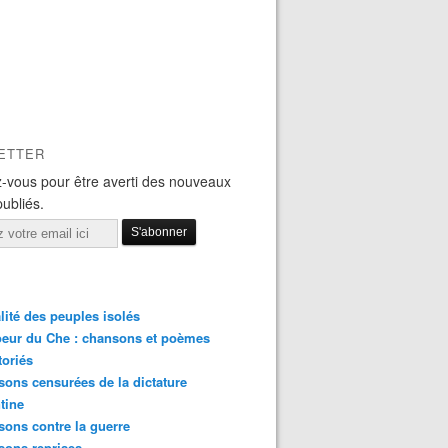
ETTER
-vous pour être averti des nouveaux
publiés.
lité des peuples isolés
eur du Che : chansons et poèmes
toriés
ons censurées de la dictature
tine
ons contre la guerre
sons reprises