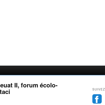
uat II, forum écolo-
SUIVEZ
taci