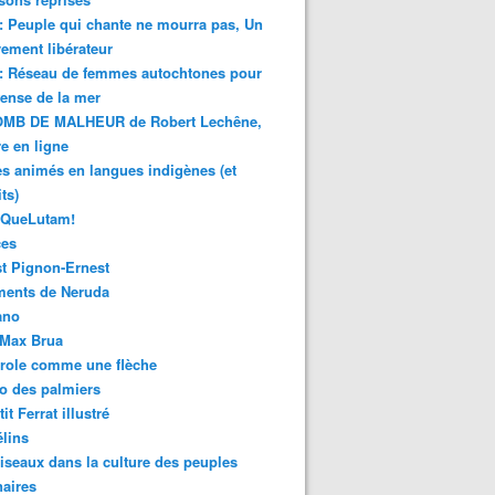
 : Peuple qui chante ne mourra pas, Un
ment libérateur
 : Réseau de femmes autochtones pour
fense de la mer
MB DE MALHEUR de Robert Lechêne,
re en ligne
s animés en langues indigènes (et
ts)
sQueLutam!
ces
t Pignon-Ernest
ments de Neruda
ano
-Max Brua
role comme une flèche
o des palmiers
it Ferrat illustré
élins
iseaux dans la culture des peuples
naires