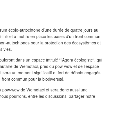
 forum écolo-autochtone d’une durée de quatre jours au
inir et à mettre en place les bases d’un front commun
 non-autochtones pour la protection des écosystèmes et
s vies.
ouleront dans un espace intitulé "l’Agora écologiste", qui
utaire de Wemotaci, près du pow-wow et de l’espace
 sera un moment significatif et fort de débats engagés
un front commun pour la biodiversité.
 au pow-wow de Wemotaci et sera donc aussi une
ous pourrons, entre les discussions, partager notre