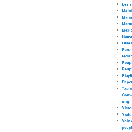
Les 
Ma bi
Maria
Merc
Mexiq
Nuev
Oise
Parol
retra
Peupl
Peup
Playl
Réper
Tzam.
Conve
origi
Victo
Viole
Voix 
peupl