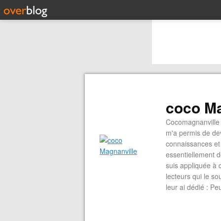
coco Ma
Cocomagnanville 
m'a permis de dev
connaissances et 
essentiellement d
suis appliquée à 
lecteurs qui le s
leur ai dédié : P