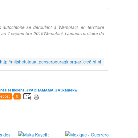
o-autochtone se déroulant à Wemotaci, en territoire
3 au 7 septembre 2015Wemotaci, QuébecTerritoire du
http://mitshetuteuat.penserpouragir.org/article8.html
nes et indiens
,
#PACHAMAMA
,
#Atikamekw
epost
0