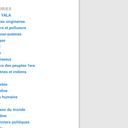
ORIES
 YALA
es originaires
urs et pollueurs
anar-poèmes
que
l
u
iseaux
rs des peuples 1ers
ènes et indiens
mbie
tine
s humains
é
son du monde
tine
nniers politiques