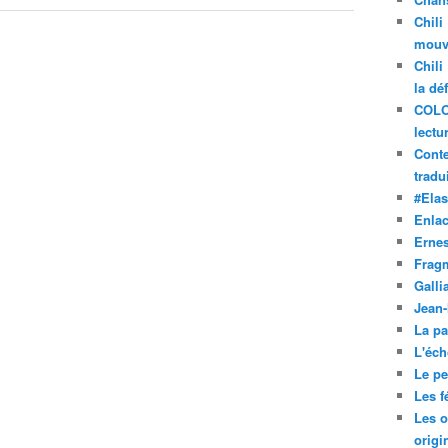
Chili
mouve
Chili
la dé
COLO
lectu
Conte
tradui
#Ela
Enla
Ernes
Frag
Galli
Jean
La pa
L'éch
Le pet
Les f
Les o
origi