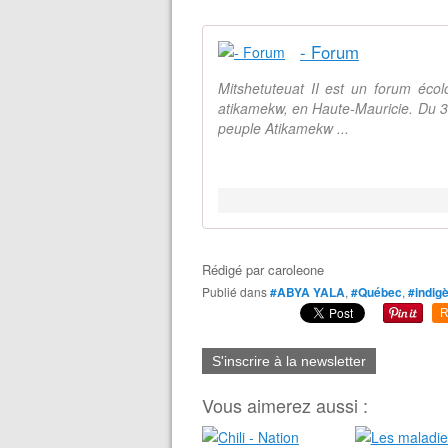
- Forum
Mitshetuteuat II est un forum écol
atikamekw, en Haute-Mauricie. Du 
peuple Atikamekw ...
Rédigé par
caroleone
Publié dans
#ABYA YALA
,
#Québec
,
#indigè
R
S'inscrire à la newsletter
Vous aimerez aussi :