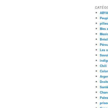
CATÉG
ABYA
Peupl
pille
Mes 
Mexi
Brési
Péro
Les o
Savoi
indig
Chili
Colo
Argen
Droit
Sant
Chan
Pales
priso