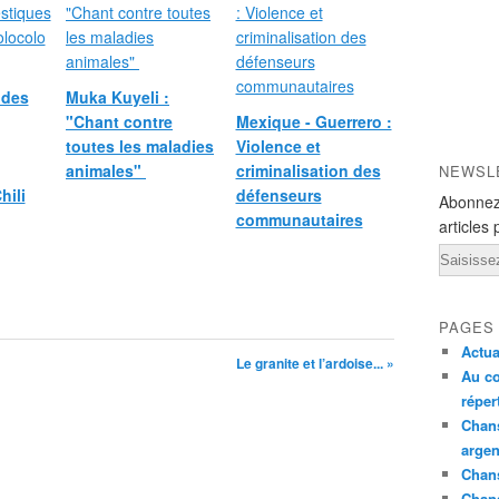
 des
Muka Kuyeli :
"Chant contre
Mexique - Guerrero :
toutes les maladies
Violence et
animales"
criminalisation des
NEWSL
hili
défenseurs
Abonnez
communautaires
articles 
Email
PAGES
Actua
Le granite et l’ardoise... »
Au co
réper
Chans
argen
Chans
Chan