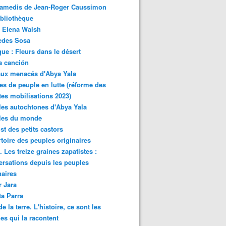
samedis de Jean-Roger Caussimon
bliothèque
 Elena Walsh
edes Sosa
ue : Fleurs dans le désert
a canción
aux menacés d'Abya Yala
es de peuple en lutte (réforme des
ites mobilisations 2023)
es autochtones d'Abya Yala
les du monde
ist des petits castors
toire des peuples originaires
 Les treize graines zapatistes :
rsations depuis les peuples
naires
r Jara
ta Parra
de la terre. L'histoire, ce sont les
es qui la racontent