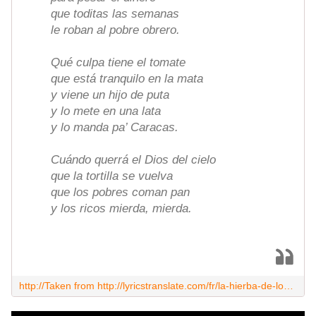
que toditas las semanas
le roban al pobre obrero.
Qué culpa tiene el tomate
que está tranquilo en la mata
y viene un hijo de puta
y lo mete en una lata
y lo manda pa’ Caracas.
Cuándo querrá el Dios del cielo
que la tortilla se vuelva
que los pobres coman pan
y los ricos mierda, mierda.
http://Taken from http://lyricstranslate.com/fr/la-hierba-de-los-caminos-lherbe-des-chemins.html-0#ixzz3lJnoGHjB