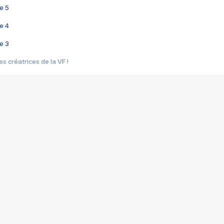
e 5
e 4
e 3
s créatrices de la VF !
e 2
e 1
e Mektoub My Love arrive enfin ! Rencontre avec Shaïn Boumedine et Sal
i : après Toni en famille
elle réalise le bouleversant Dites lui que je l'aime
ais ! Rencontre autour de Vie privée de Rebecca Zlotowski
 de Marguerite, Grave... Rencontre avec Ella Rumpf
 Les Rêveurs, un film intime sur la santé mentale
a avec un film sur le mouvement des Gilets jaunes