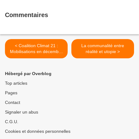
Commentaires
< Coalition Climat 21 :
La communalité entre
Mobilisations en décembre
réalité et utopie >
au moment de la COP21 à
Paris et soutien à
Indigenous Environmental
Hébergé par Overblog
Network- Tenez-vous
prêt.e.s !
Top articles
Pages
Contact
Signaler un abus
C.G.U.
Cookies et données personnelles