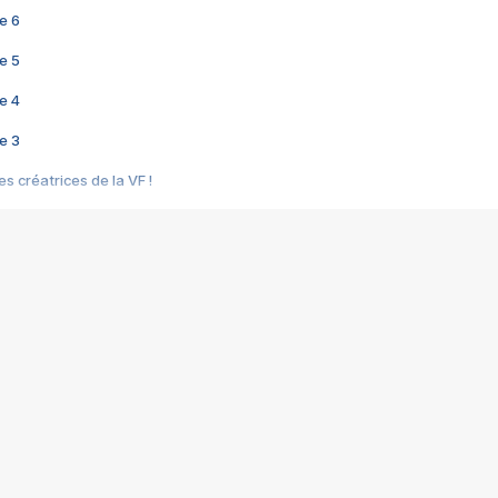
e 6
e 5
e 4
e 3
s créatrices de la VF !
e 2
e 1
e Mektoub My Love arrive enfin ! Rencontre avec Shaïn Boumedine et Sal
i : après Toni en famille
elle réalise le bouleversant Dites lui que je l'aime
ais ! Rencontre autour de Vie privée de Rebecca Zlotowski
 de Marguerite, Grave... Rencontre avec Ella Rumpf