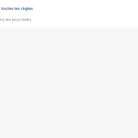
 toutes les règles
s les jeux vidéo
us choquant de Rockstar ? - Le scandale BULLY
e plus moche de Steam
du RÊVE tourne au CAUCHEMAR
pendant 8 heures
it… à tort
umiliés par un jeu vidéo
ire - Final Fantasy 8
ti un empire - Age of Empires
story DOFUS
tard, il crée l'un des pires jeux de tous les temps, MindsEye.