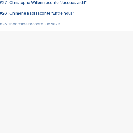
#27 : Christophe Willem raconte "Jacques a dit"
#26 : Chimène Badi raconte "Entre nous"
#25 : Indochine raconte "3e sexe"
#24 : Zaho raconte "C'est chelou"
#23 : Patrick Bruel raconte "Au café des délices"
#22 : Kyo raconte "Le chemin"
#21 : Nolwenn Leroy raconte "Cassé"
#20 : Patrick Hernandez raconte "Born to be alive"
#19 : Lorie raconte "Près de moi"
#18 : Michael Jones raconte "A nos actes manqués" (avec Jean-Jacque
#17 : Khaled raconte "Aïcha"
#16 : Corneille raconte "Parce qu'on vient de loin"
#15 : Indochine raconte "L'aventurier"