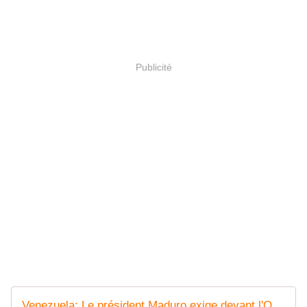
Publicité
Venezuela: Le président Maduro exige devant l'ONU le respect de l'Accord de Genève pour résoudre le litige avec le Guyana - Le blog de cubasifranceprovence