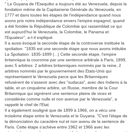
" Le Guyana de l'Esequibo a toujours été au Venezuela, depuis la
fondation même de la Capitainerie Générale du Venezuela, en
1777 et dans toutes les étapes de l'indépendance quand nous
avons pris notre indépendance envers l'empire espagnol, quand
a été fondée la République de Colombie qui rassemblait ce qui
est aujourd'hui le Venezuela, la Colombie, le Panama et
l'Equateur", a-t-il expliqué.
Il a aussi évoqué la seconde étape de la controverse instituée la
spoliation. "1835 est une seconde étape que nous avons intitulée
La Spoliation. 1835-1899 (...) Cette seconde étape, l'empire
britannique la couronne par une sentence arbitrale à Paris, 1899,
avec 5 arbitres: 2 arbitres britanniques nommés par la reine, 2
arbitres nommés par le gouvernement des Etats-Unis qui
représentaient le Venezuela parce que les Britanniques
refusèrent de s'asseoir avec des "sudacas", avec des Indiens à la
table, et un cinquième arbitre, un Russe, membre de la Cour
Britannique qui signèrent une sentence pleine de vices et
considérée comme nulle et non avenue par le Venezuela", a
rappelé le chef de l'Etat.
Il a également souligné que de 1899 à 1966, on a vécu une
troisième étape entre le Venezuela et le Guyana. "C'est l'étape de
la dénonciation du caractère nul et non avenu de la sentence de
Paris. Cette étape s'achève entre 1962 et 1966 avec les