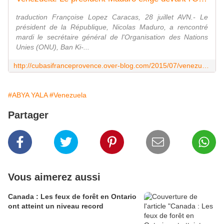
traduction Françoise Lopez Caracas, 28 juillet AVN.- Le
président de la République, Nicolas Maduro, a rencontré
mardi le secrétaire général de l'Organisation des Nations
Unies (ONU), Ban Ki-...
http://cubasifranceprovence.over-blog.com/2015/07/venezuela-le-president-maduro-exige-devant-l-onu-le-respect-de-l-accord-de-geneve-pour-resoudre-le-litige-avec-le-guyana.html
#ABYA YALA
#Venezuela
Partager
Vous aimerez aussi
Canada : Les feux de forêt en Ontario
ont atteint un niveau record