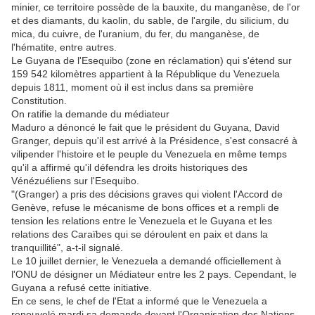
minier, ce territoire possède de la bauxite, du manganèse, de l'or
et des diamants, du kaolin, du sable, de l'argile, du silicium, du
mica, du cuivre, de l'uranium, du fer, du manganèse, de
l'hématite, entre autres.
Le Guyana de l'Esequibo (zone en réclamation) qui s'étend sur
159 542 kilomètres appartient à la République du Venezuela
depuis 1811, moment où il est inclus dans sa première
Constitution.
On ratifie la demande du médiateur
Maduro a dénoncé le fait que le président du Guyana, David
Granger, depuis qu'il est arrivé à la Présidence, s'est consacré à
vilipender l'histoire et le peuple du Venezuela en même temps
qu'il a affirmé qu'il défendra les droits historiques des
Vénézuéliens sur l'Esequibo.
"(Granger) a pris des décisions graves qui violent l'Accord de
Genève, refuse le mécanisme de bons offices et a rempli de
tension les relations entre le Venezuela et le Guyana et les
relations des Caraïbes qui se déroulent en paix et dans la
tranquillité", a-t-il signalé.
Le 10 juillet dernier, le Venezuela a demandé officiellement à
l'ONU de désigner un Médiateur entre les 2 pays. Cependant, le
Guyana a refusé cette initiative.
En ce sens, le chef de l'Etat a informé que le Venezuela a
renouvelé mardi sa demande devant l'Organisation des Nations