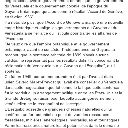
négociations avec le gouvernement britannique, le gouvernement
du Venezuela et le gouvernement colonial de l'époque du
Guyana Britannique qui a eu comme résultat l'Accord de Genève,
en février 1966".
Il a noté, de plus, que l'Accord de Genève a marqué une nouvelle
étape historique et oblige les gouvernements du Guyana et du
Venezuela à se fier à ce qu'il stipule pour traiter les affaires de
l'Esequibo.
"Je veux dire que l'empire britannique et le gouvernement
britannique, avant de concéder l'indépendance au Guyana, a
reconnu que la sentence arbitrale de 1899 n'avait aucune
validité, ne représentait pas les résultats définitifs concernant la
réclamation du Venezuela sur le Guyana de l'Esequibo", a-t-il
soutenu.
Ce fut en 1949, par un memorandum écrit par l'avocat états-
unien Severo Mallet-Prevost qui avait été conseiller du Venezuela
dans cette négociation, que fut connu le fait que cette sentence
fut le produit d'un arrangement politique entre les Etats-Unis et la
Grande Bretagne, raison pour laquelle aucun gouvernement
vénézuélien ne le reconnaît ni ne l'accepte.
L'Esequibo possède de grandes richesses naturelles qui lui
confèrent un fort potentiel du point de vue des ressources
forestières, minières, énergétiques, hydrauliques et touristiques.
Parmi les ressources naturelles et potentielles dans le domaine