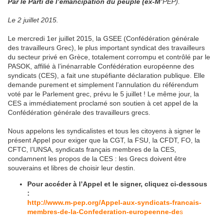
Par le Parti de l’émancipation du peuple (ex-M’
PEP).
Le 2 juillet 2015.
Le mercredi 1er juillet 2015, la GSEE (Confédération générale
des travailleurs Grec), le plus important syndicat des travailleurs
du secteur privé en Grèce, totalement corrompu et contrôlé par le
PASOK, affilié à l’inénarrable Confédération européenne des
syndicats (CES), a fait une stupéfiante déclaration publique. Elle
demande purement et simplement l’annulation du référendum
voté par le Parlement grec, prévu le 5 juillet ! Le même jour, la
CES a immédiatement proclamé son soutien à cet appel de la
Confédération générale des travailleurs grecs.
Nous appelons les syndicalistes et tous les citoyens à signer le
présent Appel pour exiger que la CGT, la FSU, la CFDT, FO, la
CFTC, l’UNSA, syndicats français membres de la CES,
condamnent les propos de la CES : les Grecs doivent être
souverains et libres de choisir leur destin.
Pour accéder à l’Appel et le signer, cliquez ci-dessous
:
http://www.m-pep.org/Appel-aux-syndicats-francais-
membres-de-la-Confederation-europeenne-de
s