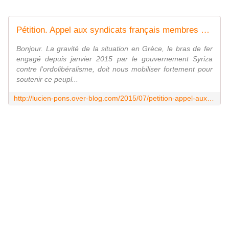
Pétition. Appel aux syndicats français membres de la confédération européenne des syndicats CES. - Le blog de Lucien PONS
Bonjour. La gravité de la situation en Grèce, le bras de fer
engagé depuis janvier 2015 par le gouvernement Syriza
contre l'ordolibéralisme, doit nous mobiliser fortement pour
soutenir ce peupl...
http://lucien-pons.over-blog.com/2015/07/petition-appel-aux-syndicats-francais-membres-de-la-confederation-europeenne-des-syndicats-ces.html