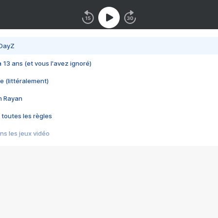
 DayZ
 a 13 ans (et vous l'avez ignoré)
e (littéralement)
im Rayan
 toutes les règles
s les jeux vidéo
us choquant de Rockstar ? - Le scandale BULLY
e plus moche de Steam
du RÊVE tourne au CAUCHEMAR
pendant 8 heures