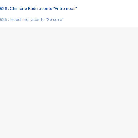
#26 : Chimène Badi raconte "Entre nous"
#25 : Indochine raconte "3e sexe"
#24 : Zaho raconte "C'est chelou"
#23 : Patrick Bruel raconte "Au café des délices"
#22 : Kyo raconte "Le chemin"
#21 : Nolwenn Leroy raconte "Cassé"
#20 : Patrick Hernandez raconte "Born to be alive"
#19 : Lorie raconte "Près de moi"
#18 : Michael Jones raconte "A nos actes manqués" (avec Jean-Jacque
#17 : Khaled raconte "Aïcha"
#16 : Corneille raconte "Parce qu'on vient de loin"
#15 : Indochine raconte "L'aventurier"