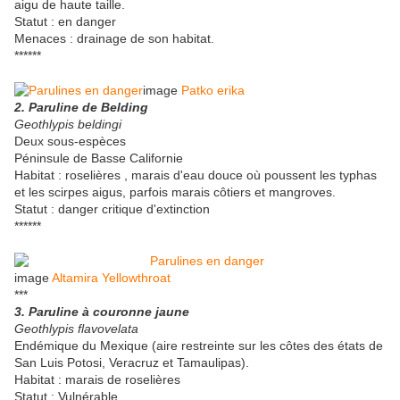
aigu de haute taille.
Statut : en danger
Menaces : drainage de son habitat.
******
image
Patko erika
2. Paruline de Belding
Geothlypis beldingi
Deux sous-espèces
Péninsule de Basse Californie
Habitat : roselières , marais d'eau douce où poussent les typhas
et les scirpes aigus, parfois marais côtiers et mangroves.
Statut : danger critique d'extinction
******
image
Altamira Yellowthroat
***
3. Paruline à couronne jaune
Geothlypis flavovelata
Endémique du Mexique (aire restreinte sur les côtes des états de
San Luis Potosi, Veracruz et Tamaulipas).
Habitat : marais de roselières
Statut : Vulnérable