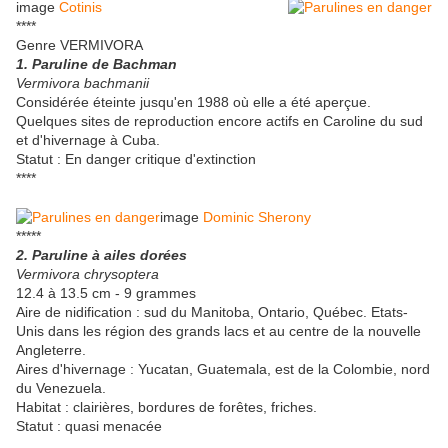
image
Cotinis
****
Genre VERMIVORA
1. Paruline de Bachman
Vermivora bachmanii
Considérée éteinte jusqu'en 1988 où elle a été aperçue.
Quelques sites de reproduction encore actifs en Caroline du sud
et d'hivernage à Cuba.
Statut : En danger critique d'extinction
****
image
Dominic Sherony
*****
2. Paruline à ailes dorées
Vermivora chrysoptera
12.4 à 13.5 cm - 9 grammes
Aire de nidification : sud du Manitoba, Ontario, Québec. Etats-
Unis dans les région des grands lacs et au centre de la nouvelle
Angleterre.
Aires d'hivernage : Yucatan, Guatemala, est de la Colombie, nord
du Venezuela.
Habitat : clairières, bordures de forêtes, friches.
Statut : quasi menacée
.......