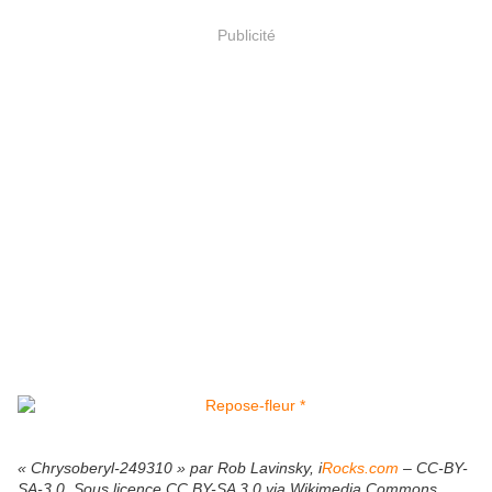
Publicité
« Chrysoberyl-249310 » par Rob Lavinsky, i
Rocks.com
– CC-BY-
SA-3.0. Sous licence CC BY-SA 3.0 via Wikimedia Commons