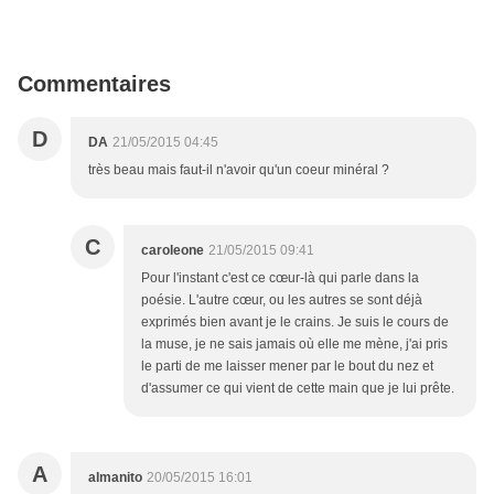
Commentaires
D
DA
21/05/2015 04:45
très beau mais faut-il n'avoir qu'un coeur minéral ?
C
caroleone
21/05/2015 09:41
Pour l'instant c'est ce cœur-là qui parle dans la
poésie. L'autre cœur, ou les autres se sont déjà
exprimés bien avant je le crains. Je suis le cours de
la muse, je ne sais jamais où elle me mène, j'ai pris
le parti de me laisser mener par le bout du nez et
d'assumer ce qui vient de cette main que je lui prête.
A
almanito
20/05/2015 16:01