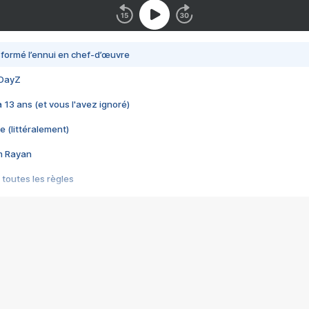
nsformé l’ennui en chef-d’œuvre
 DayZ
 a 13 ans (et vous l'avez ignoré)
e (littéralement)
im Rayan
 toutes les règles
s les jeux vidéo
us choquant de Rockstar ? - Le scandale BULLY
e plus moche de Steam
du RÊVE tourne au CAUCHEMAR
pendant 8 heures