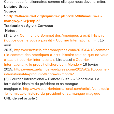
Ce sont des fonctionnaires comme elle que nous devons imiter.
Luigino Bracci
Source
:
http://albaciudad.org/wp/index.php/2015/04/maduro-el-
mango-y-el-ejemplo/
Traduction : Sylvie Carrasco
Notes :
(1)
Lire «
Comment le Sommet des Amériques a écrit l’Histoire
(tout ce que ne vous a pas dit « Courrier International »)
« , 15
avril
2015,
https://venezuelainfos.wordpress.com/2015/04/15/commen
t-le-sommet-des-ameriques-a-ecrit-lhistoire-tout-ce-que-ne-vous-
a-pas-dit-courrier-international/
. Lire aussi
« Courrier
International », le produit offshore du « Monde »
18 février
2015,
https://venezuelainfos.wordpress.com/2015/02/18/courrier-
international-le-produit-offshore-du-monde/
(2)
Courrier International « Planète Buzz » « Venezuela. La
formidable histoire du président et sa mangue
magique »,
http://www.courrierinternational.com/article/venezuela
-la-formidable-histoire-du-president-et-sa-mangue-magique
URL de cet article :