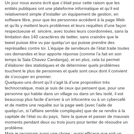
Un jour nous avons écrit que c’était pour cette raison que les
entités publiques ont une plateforme informatique et qu’il est
relativement simple d’installer un équipement de gestion, en
software libre, pour que les personnes accèdent à la page Web
et qu’ils y mettent leurs problèmes et leurs requêtes d’une façon
respectueuse et sincère, avec toutes leurs coordonnées, sans la
limitation des 140 caractères de twitter, sans craindre que le
tweet puisse être vu par quelqu’un qui puisse prendre des
représailles contre toi. L’équipe de serviteurs de l’état traite toutes
ces demandes et leur apporte réponse (comme l’a fait en son
temps la Sala Chavez Candanga), et en plus, cela lui permet
d’élaborer des statistiques et de déterminer quels problèmes
touchent le plus de personnes et quels sont ceux dont il convient
de s’occuper en premier.
Quelques-uns diront qu’il s’agit là d’une proposition très
technocratique, mais je suis de ceux qui pensent que, pour une
personne qui habite dans un village ou dans un lieu isolé, il est
beaucoup plus facile d’arriver à un infocentre ou à un cybercafé
et de mettre une requête sur la page web (avec l’aide de
quelqu’un, si l’affaire semble compliquée) que de se rendre à la
capitale de l’état ou du pays, faire la queue et passer de mauvais
moments pendant deux ou trois jours pour tenter de résoudre un
problème.
Mais je reconnais aussi une chose : aussi efficace que soit un