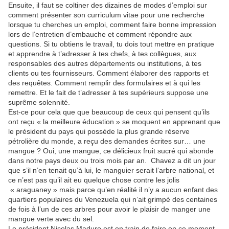
Ensuite, il faut se coltiner des dizaines de modes d’emploi sur
comment présenter son curriculum vitae pour une recherche
lorsque tu cherches un emploi, comment faire bonne impression
lors de l’entretien d’embauche et comment répondre aux
questions. Si tu obtiens le travail, tu dois tout mettre en pratique
et apprendre à t’adresser à tes chefs, à tes collègues, aux
responsables des autres départements ou institutions, à tes
clients ou tes fournisseurs. Comment élaborer des rapports et
des requêtes. Comment remplir des formulaires et à qui les
remettre. Et le fait de t’adresser à tes supérieurs suppose une
suprême solennité.
Est-ce pour cela que que beaucoup de ceux qui pensent qu’ils
ont reçu « la meilleure éducation » se moquent en apprenant que
le président du pays qui possède la plus grande réserve
pétrolière du monde, a reçu des demandes écrites sur… une
mangue ? Oui, une mangue, ce délicieux fruit sucré qui abonde
dans notre pays deux ou trois mois par an. Chavez a dit un jour
que s’il n’en tenait qu’à lui, le manguier serait l’arbre national, et
ce n’est pas qu’il ait eu quelque chose contre les jolis
« araguaney » mais parce qu’en réalité il n’y a aucun enfant des
quartiers populaires du Venezuela qui n’ait grimpé des centaines
de fois à l’un de ces arbres pour avoir le plaisir de manger une
mangue verte avec du sel.
Le président Nicolas Maduro est en train de faire en ce moment