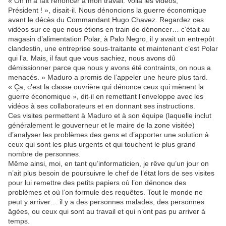
« On m’a fait renoncer à mon travail. Voilà les vidéos,
Président ! », disait-il. Nous dénoncions la guerre économique
avant le décès du Commandant Hugo Chavez. Regardez ces
vidéos sur ce que nous étions en train de dénoncer… c’était au
magasin d’alimentation Polar, à Palo Negro, il y avait un entrepôt
clandestin, une entreprise sous-traitante et maintenant c’est Polar
qui l’a. Mais, il faut que vous sachiez, nous avons dû
démissionner parce que nous y avons été contraints, on nous a
menacés. » Maduro a promis de l’appeler une heure plus tard.
« Ça, c’est la classe ouvrière qui dénonce ceux qui mènent la
guerre économique », dit-il en remettant l’enveloppe avec les
vidéos à ses collaborateurs et en donnant ses instructions.
Ces visites permettent à Maduro et à son équipe (laquelle inclut
généralement le gouverneur et le maire de la zone visitée)
d’analyser les problèmes des gens et d’apporter une solution à
ceux qui sont les plus urgents et qui touchent le plus grand
nombre de personnes.
Même ainsi, moi, en tant qu’informaticien, je rêve qu’un jour on
n’ait plus besoin de poursuivre le chef de l’état lors de ses visites
pour lui remettre des petits papiers où l’on dénonce des
problèmes et où l’on formule des requêtes. Tout le monde ne
peut y arriver… il y a des personnes malades, des personnes
âgées, ou ceux qui sont au travail et qui n’ont pas pu arriver à
temps.