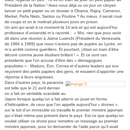
Président de la Nation ! Avez-vous déjà vu un jour un citoyen
lancer un petit papier ou un dossier à Obama, Rajoy, Cameron,
Merkel, Peña Nieto, Santos ou Poutine ? Au mieux, il serait roué
de coups et on le mettrait plusieurs jours en prison.
Un ami qui avait à ce moment-là 14 ans et qui est aujourd’hui
professeur d’université m’a raconté : « Moi, rien que pour avoir
dit dans une réunion à Jaime Lusinchi (Président du Venezuela
de 1984 à 1989) que nous n’avions pas de pupitre au Lycée, on
m’a arrêté comme guérillero. Et pourtant, j’étais en train d’être
décoré comme jeune étudiant brillant ! ». Et ce sont ces
présidents que l’on accuse d’être des « démagogues
populistes » : Maduro, Evo, Correa et d’autres leaders qui eux
reçoivent des petits papiers des gens, et essaient d’apporter une
réponse à leurs angoisses.
Dans d’autres pays, la paranoïa
est telle que le 21 avril dernier
on a fait un véritable scandale au
Japon lorsque quelqu’un a fait atterrir un jouet en forme
d’hélicoptère, de ceux que l’on appelle aujourd’hui « drones »,
sur le toit d’un immeuble où travaille le premier ministre japonais
qui n’était même pas présent dans le pays. Est-ce que quelqu’un
voulait utiliser ce
drone
pour remettre un message au premier
ministre japonais, pour lui demander de l’aide parce qu’il avait