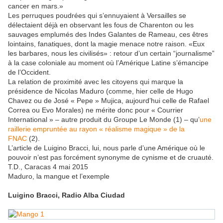
cancer en mars.»
Les perruques poudrées qui s’ennuyaient à Versailles se
délectaient déjà en observant les fous de Charenton ou les
sauvages emplumés des Indes Galantes de Rameau, ces êtres
lointains, fanatiques, dont la magie menace notre raison. «Eux
les barbares, nous les civilisés» : retour d’un certain “journalisme”
à la case coloniale au moment où l’Amérique Latine s’émancipe
de l’Occident.
La relation de proximité avec les citoyens qui marque la
présidence de Nicolas Maduro (comme, hier celle de Hugo
Chavez ou de José « Pepe » Mujica, aujourd’hui celle de Rafael
Correa ou Evo Morales) ne mérite donc pour « Courrier
International » – autre produit du Groupe Le Monde (1) – qu’
une
raillerie empruntée au rayon « réalisme magique » de la
FNAC
(2).
L’article de Luigino Bracci, lui, nous parle d’une Amérique où le
pouvoir n’est pas forcément synonyme de cynisme et de cruauté.
T.D., Caracas 4 mai 2015
Maduro, la mangue et l’exemple
Luigino Bracci, Radio Alba Ciudad