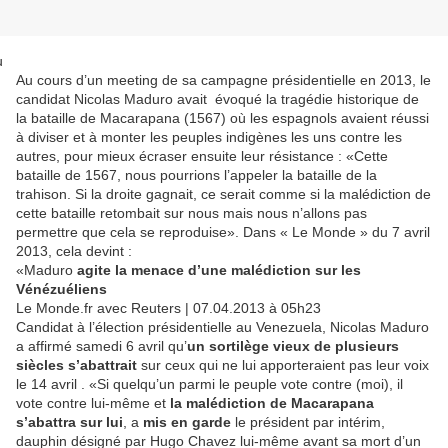
u
Au cours d’un meeting de sa campagne présidentielle en 2013, le
candidat Nicolas Maduro avait évoqué la tragédie historique de
la bataille de Macarapana (1567) où les espagnols avaient réussi
à diviser et à monter les peuples indigènes les uns contre les
autres, pour mieux écraser ensuite leur résistance : «Cette
bataille de 1567, nous pourrions l’appeler la bataille de la
trahison. Si la droite gagnait, ce serait comme si la malédiction de
cette bataille retombait sur nous mais nous n’allons pas
permettre que cela se reproduise». Dans « Le Monde » du 7 avril
2013, cela devint :
«Maduro
agite la menace d’une malédiction sur les
Vénézuéliens
Le Monde.fr avec Reuters | 07.04.2013 à 05h23
Candidat à l’élection présidentielle au Venezuela, Nicolas Maduro
a affirmé samedi 6 avril qu’
un sortilège vieux de plusieurs
siècles s’abattrait
sur ceux qui ne lui apporteraient pas leur voix
le 14 avril . «Si quelqu’un parmi le peuple vote contre (moi), il
vote contre lui-même et
la malédiction de Macarapana
s’abattra sur lui
, a
mis en garde
le président par intérim,
dauphin désigné par Hugo Chavez lui-même avant sa mort d’un