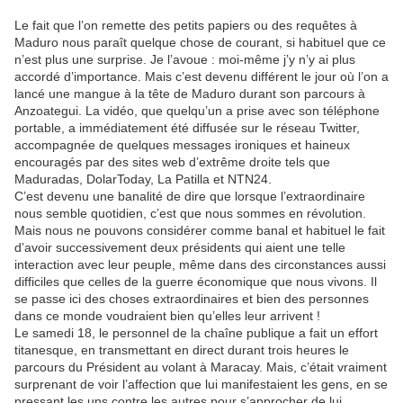
Le fait que l’on remette des petits papiers ou des requêtes à
Maduro nous paraît quelque chose de courant, si habituel que ce
n’est plus une surprise. Je l’avoue : moi-même j’y n’y ai plus
accordé d’importance. Mais c’est devenu différent le jour où l’on a
lancé une mangue à la tête de Maduro durant son parcours à
Anzoategui. La vidéo, que quelqu’un a prise avec son téléphone
portable, a immédiatement été diffusée sur le réseau Twitter,
accompagnée de quelques messages ironiques et haineux
encouragés par des sites web d’extrême droite tels que
Maduradas, DolarToday, La Patilla et NTN24.
C’est devenu une banalité de dire que lorsque l’extraordinaire
nous semble quotidien, c’est que nous sommes en révolution.
Mais nous ne pouvons considérer comme banal et habituel le fait
d’avoir successivement deux présidents qui aient une telle
interaction avec leur peuple, même dans des circonstances aussi
difficiles que celles de la guerre économique que nous vivons. Il
se passe ici des choses extraordinaires et bien des personnes
dans ce monde voudraient bien qu’elles leur arrivent !
Le samedi 18, le personnel de la chaîne publique a fait un effort
titanesque, en transmettant en direct durant trois heures le
parcours du Président au volant à Maracay. Mais, c’était vraiment
surprenant de voir l’affection que lui manifestaient les gens, en se
pressant les uns contre les autres pour s’approcher de lui,