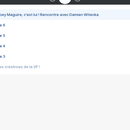
bey Maguire, c'est lui ! Rencontre avec Damien Witecka
e 6
e 5
e 4
e 3
s créatrices de la VF !
e 2
e 1
e Mektoub My Love arrive enfin ! Rencontre avec Shaïn Boumedine et Sal
i : après Toni en famille
elle réalise le bouleversant Dites lui que je l'aime
ais ! Rencontre autour de Vie privée de Rebecca Zlotowski