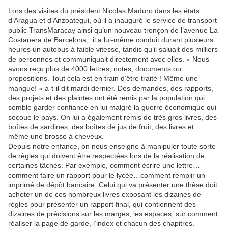
Lors des visites du président Nicolas Maduro dans les états
d’Aragua et d’Anzoategui, où il a inauguré le service de transport
public TransMaracay ainsi qu’un nouveau tronçon de l’avenue La
Costanera de Barcelona, il a lui-même conduit durant plusieurs
heures un autobus à faible vitesse, tandis qu’il saluait des milliers
de personnes et communiquait directement avec elles. « Nous
avons reçu plus de 4000 lettres, notes, documents ou
propositions. Tout cela est en train d’être traité ! Même une
mangue! » a-t-il dit mardi dernier. Des demandes, des rapports,
des projets et des plaintes ont été remis par la population qui
semble garder confiance en lui malgré la guerre économique qui
secoue le pays. On lui a également remis de très gros livres, des
boîtes de sardines, des boîtes de jus de fruit, des livres et…
même une brosse à cheveux.
Depuis notre enfance, on nous enseigne à manipuler toute sorte
de règles qui doivent être respectées lors de la réalisation de
certaines tâches. Par exemple, comment écrire une lettre…
comment faire un rapport pour le lycée…comment remplir un
imprimé de dépôt bancaire. Celui qui va présenter une thèse doit
acheter un de ces nombreux livres exposant les dizaines de
règles pour présenter un rapport final, qui contiennent des
dizaines de précisions sur les marges, les espaces, sur comment
réaliser la page de garde, l’index et chacun des chapitres.