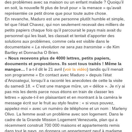
des problèmes avec sa maison ou un enfant malade ? Quoiqu’il
en soit, la nouvelle fit plus de bruit pour « la menace » qu’avait
représentée ce petit drone que pour toute autre chose.
En revanche, Maduro est une personne plutôt humble et simple,
tel que l’était Chavez, qui non seulement recevait des milliers de
petits papiers chaque fois qu’il parcourait le pays mais avait du
personnel qui les lisait, les classait et tentait d’apporter des
solutions aux problèmes, comme cela est visible dans le
documentaire «
La révolution ne sera pas transmise »
de Kim
Bartley et Donnacha O Brien.
«
Nous recevons plus de 4000 lettres, petits papiers,
documents et propositions. Ils sont tous traités ! Même la
mangue… !
a-t-il dit le 21 avril (
voir la vidéo
) tandis qu’il menait
son programme « En contact avec Maduro » depuis l’état
d’Anzoategui, lorsqu’il a raconté les anecdotes de cette la visite
du samedi 18. « C’est une mangue mûre, un « délice ». Je n’y ai
pas mis les dents parce nous étions en train de classer les
lettres » ajoute-t-il en plaisantant et en montrant à la caméra le
message écrit sur le fruit au stylo feutre : « si vous pouvez,
appelez-moi » avec un numéro de téléphone et un nom : Marleny
Olivo. La femme avait un problème avec son logement. Dans le
cadre de la Grande Mission Logement Venezuela, plan qui a
récemment construit 700 000 maisons et appartements remis
dans tout le pays, on donnera un appartement neuf à madame