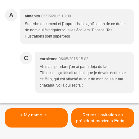
A
almanito
06/05/2015 13:00
Superbe document et j'apprends la signification de ce drôle
de nom qui fait rigoler tous les écoliers: Titicaca. Tes
illustrations sont superbes!
C
caroleone
06/05/2015 15:03
Ah mais pourtant j'en ai parlé déjà du lac
Titicaca......ça faisait un bail que je devais écrire sur
ce félin, qui est attaché autour de mon cou sur ma
chakana. Voilà qui est fait.
< My name is.....
Retirez l'invitation au
président mexicain Enrique
Peña Nieto aux
commémorations du 14
juillet 2015 >