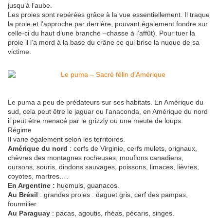
jusqu’à l’aube.
Les proies sont repérées grâce à la vue essentiellement. Il traque
la proie et l’approche par derrière, pouvant également fondre sur
celle-ci du haut d’une branche –chasse à l’affût). Pour tuer la
proie il l’a mord à la base du crâne ce qui brise la nuque de sa
victime.
Le puma a peu de prédateurs sur ses habitats. En Amérique du
sud, cela peut être le jaguar ou l’anaconda, en Amérique du nord
il peut être menacé par le grizzly ou une meute de loups.
Régime
Il varie également selon les territoires.
Amérique du nord
: cerfs de Virginie, cerfs mulets, orignaux,
chèvres des montagnes rocheuses, mouflons canadiens,
oursons, souris, dindons sauvages, poissons, limaces, lièvres,
coyotes, martres….
En Argentine :
huemuls, guanacos.
Au Brésil
: grandes proies : daguet gris, cerf des pampas,
fourmilier.
Au Paraguay
: pacas, agoutis, rhéas, pécaris, singes.