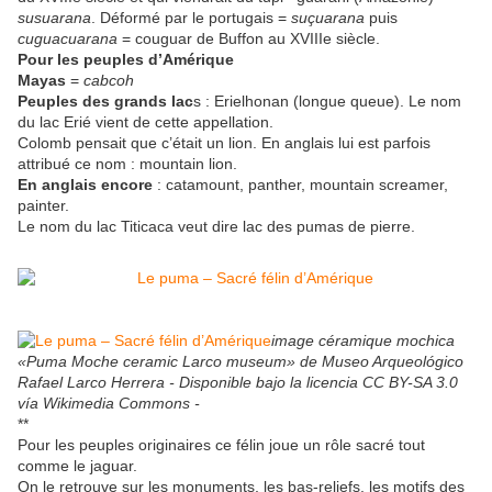
susuarana
. Déformé par le portugais =
suçuarana
puis
cuguacuarana
= couguar de Buffon au XVIIIe siècle.
Pour les peuples d’Amérique
Mayas
=
cabcoh
Peuples des grands lac
s : Erielhonan (longue queue). Le nom
du lac Erié vient de cette appellation.
Colomb pensait que c’était un lion. En anglais lui est parfois
attribué ce nom : mountain lion.
En anglais encore
: catamount, panther, mountain screamer,
painter.
Le nom du lac Titicaca veut dire lac des pumas de pierre.
image céramique mochica
«Puma Moche ceramic Larco museum» de Museo Arqueológico
Rafael Larco Herrera - Disponible bajo la licencia CC BY-SA 3.0
vía Wikimedia Commons -
**
Pour les peuples originaires ce félin joue un rôle sacré tout
comme le jaguar.
On le retrouve sur les monuments, les bas-reliefs, les motifs des