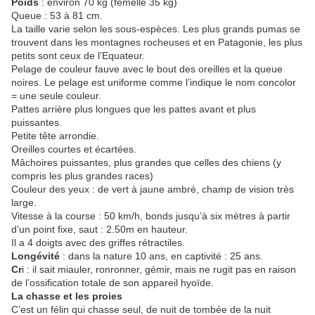
Poids
: environ 70 kg (femelle 35 kg)
Queue : 53 à 81 cm.
La taille varie selon les sous-espèces. Les plus grands pumas se
trouvent dans les montagnes rocheuses et en Patagonie, les plus
petits sont ceux de l’Equateur.
Pelage de couleur fauve avec le bout des oreilles et la queue
noires. Le pelage est uniforme comme l’indique le nom concolor
= une seule couleur.
Pattes arrière plus longues que les pattes avant et plus
puissantes.
Petite tête arrondie.
Oreilles courtes et écartées.
Mâchoires puissantes, plus grandes que celles des chiens (y
compris les plus grandes races)
Couleur des yeux : de vert à jaune ambré, champ de vision très
large.
Vitesse à la course : 50 km/h, bonds jusqu’à six mètres à partir
d’un point fixe, saut : 2.50m en hauteur.
Il a 4 doigts avec des griffes rétractiles.
Longévité
: dans la nature 10 ans, en captivité : 25 ans.
Cr
i : il sait miauler, ronronner, gémir, mais ne rugit pas en raison
de l’ossification totale de son appareil hyoïde.
La chasse et les proies
C’est un félin qui chasse seul, de nuit de tombée de la nuit