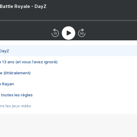
 Battle Royale - DayZ
 DayZ
 a 13 ans (et vous l'avez ignoré)
e (littéralement)
im Rayan
 toutes les règles
s les jeux vidéo
us choquant de Rockstar ? - Le scandale BULLY
e plus moche de Steam