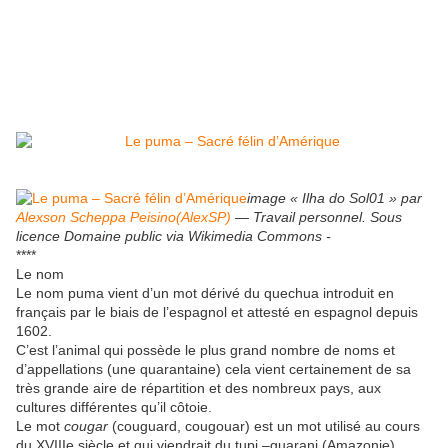
image « Ilha do Sol01 » par
Alexson Scheppa Peisino(AlexSP)
— Travail personnel. Sous
licence Domaine public via Wikimedia Commons -
****
Le nom
Le nom puma vient d’un mot dérivé du quechua introduit en
français par le biais de l’espagnol et attesté en espagnol depuis
1602.
C’est l’animal qui possède le plus grand nombre de noms et
d’appellations (une quarantaine) cela vient certainement de sa
très grande aire de répartition et des nombreux pays, aux
cultures différentes qu’il côtoie.
Le mot
cougar
(couguard, cougouar) est un mot utilisé au cours
du XVIIIe siècle et qui viendrait du tupi –guarani (Amazonie)