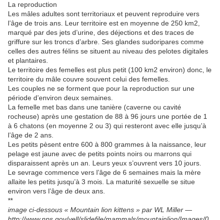
La reproduction
Les mâles adultes sont territoriaux et peuvent reproduire vers
l’âge de trois ans. Leur territoire est en moyenne de 250 km2,
marqué par des jets d’urine, des déjections et des traces de
griffure sur les troncs d’arbre. Ses glandes sudoripares comme
celles des autres félins se situent au niveau des pelotes digitales
et plantaires.
Le territoire des femelles est plus petit (100 km2 environ) donc, le
territoire du mâle couvre souvent celui des femelles.
Les couples ne se forment que pour la reproduction sur une
période d’environ deux semaines.
La femelle met bas dans une tanière (caverne ou cavité
rocheuse) après une gestation de 88 à 96 jours une portée de 1
à 6 chatons (en moyenne 2 ou 3) qui resteront avec elle jusqu’à
l’âge de 2 ans.
Les petits pèsent entre 600 à 800 grammes à la naissance, leur
pelage est jaune avec de petits points noirs ou marrons qui
disparaissent après un an. Leurs yeux s’ouvrent vers 10 jours.
Le sevrage commence vers l’âge de 6 semaines mais la mère
allaite les petits jusqu’à 3 mois. La maturité sexuelle se situe
environ vers l’âge de deux ans.
**
image ci-dessous « Mountain lion kittens » par WL Miller —
http://www.nps.gov/yell/slidefile/mammals/mountainlion/Images/0