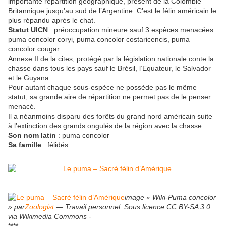
importante répartition géographique, présent de la Colombie
Britannique jusqu’au sud de l’Argentine. C’est le félin américain le
plus répandu après le chat.
Statut UICN
: préoccupation mineure sauf 3 espèces menacées :
puma concolor coryi, puma concolor costaricencis, puma
concolor cougar.
Annexe II de la cites, protégé par la législation nationale conte la
chasse dans tous les pays sauf le Brésil, l’Equateur, le Salvador
et le Guyana.
Pour autant chaque sous-espèce ne possède pas le même
statut, sa grande aire de répartition ne permet pas de le penser
menacé.
Il a néanmoins disparu des forêts du grand nord américain suite
à l’extinction des grands ongulés de la région avec la chasse.
Son nom latin
: puma concolor
Sa famille
: félidés
image « Wiki-Puma concolor
» par
Zoologist
— Travail personnel. Sous licence CC BY-SA 3.0
via Wikimedia Commons
-