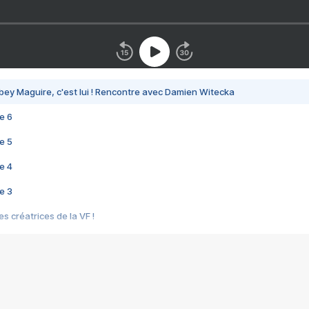
bey Maguire, c'est lui ! Rencontre avec Damien Witecka
e 6
e 5
e 4
e 3
s créatrices de la VF !
e 2
e 1
e Mektoub My Love arrive enfin ! Rencontre avec Shaïn Boumedine et Sal