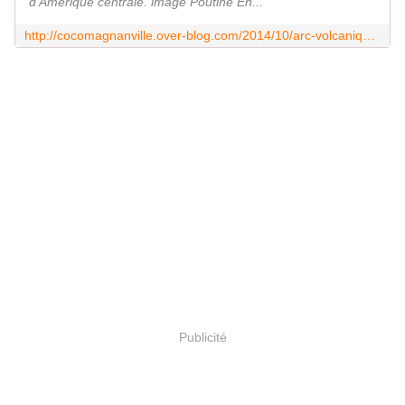
d'Amérique centrale. image Poutine En...
http://cocomagnanville.over-blog.com/2014/10/arc-volcanique-d-amerique-centrale-les-volcans-du-costa-rica.html
Publicité