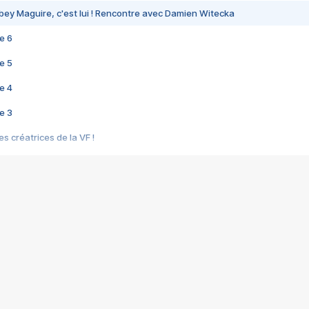
bey Maguire, c'est lui ! Rencontre avec Damien Witecka
e 6
e 5
e 4
e 3
s créatrices de la VF !
e 2
e 1
e Mektoub My Love arrive enfin ! Rencontre avec Shaïn Boumedine et Sal
i : après Toni en famille
elle réalise le bouleversant Dites lui que je l'aime
ais ! Rencontre autour de Vie privée de Rebecca Zlotowski