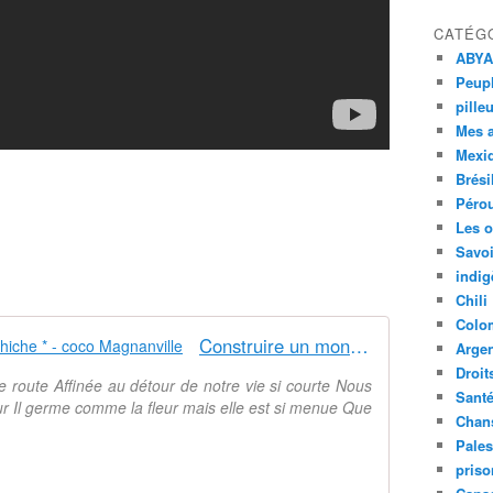
CATÉG
ABYA
Peupl
pille
Mes 
Mexi
Brési
Péro
Les o
Savoi
indig
Chili
Colo
Construire un monde meilleur ? Chiche * - coco Magnanville
Argen
Droit
e route Affinée au détour de notre vie si courte Nous
Sant
ur Il germe comme la fleur mais elle est si menue Que
Chan
Pales
priso