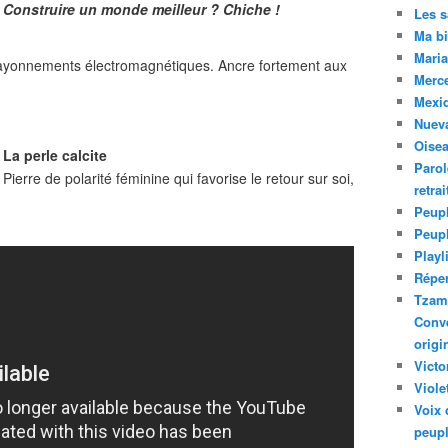
Construire un monde meilleur ? Chiche !
Les 
Ma bi
Maria
 rayonnements électromagnétiques. Ancre fortement aux
Merc
Mexiq
Nuev
Oise
La perle calcite
Parol
Pierre de polarité féminine qui favorise le retour sur soi,
retra
Peupl
Peup
Playl
Réper
Tzam.
Conve
origi
Victo
Viole
Voix 
peupl