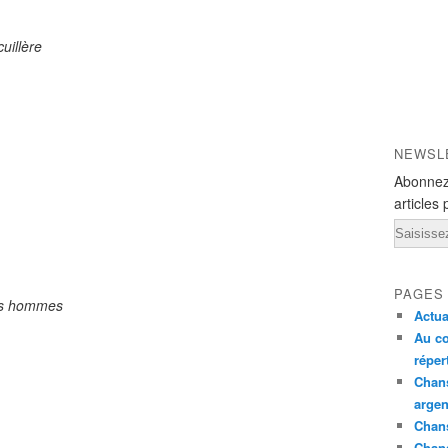
cuillère
NEWSL
Abonnez
articles 
Email
PAGES
des hommes
Actua
Au co
réper
Chans
argen
Chans
Chan