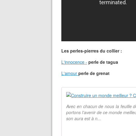
Les perles-pierres du collier :
L'innocence -
perle de tagua
​L'amour
perle de grenat
Avec en chacun de nous la feuille d
portons l'avenir de ce monde meille
son aura est à n...