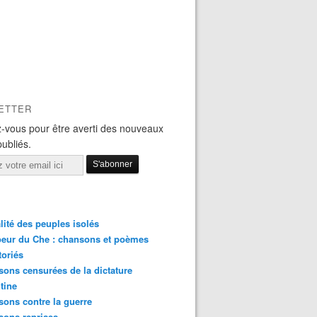
ETTER
-vous pour être averti des nouveaux
publiés.
lité des peuples isolés
eur du Che : chansons et poèmes
toriés
ons censurées de la dictature
tine
ons contre la guerre
sons reprises