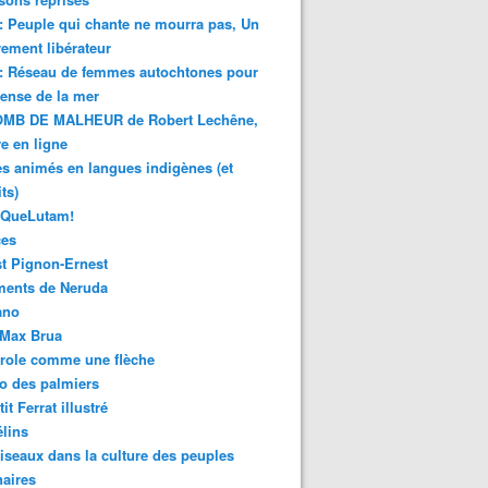
 : Peuple qui chante ne mourra pas, Un
ment libérateur
 : Réseau de femmes autochtones pour
fense de la mer
MB DE MALHEUR de Robert Lechêne,
re en ligne
s animés en langues indigènes (et
ts)
sQueLutam!
ces
t Pignon-Ernest
ments de Neruda
ano
-Max Brua
role comme une flèche
o des palmiers
it Ferrat illustré
élins
iseaux dans la culture des peuples
naires