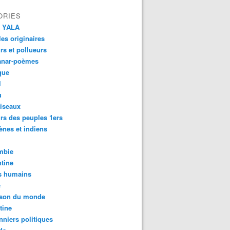
ORIES
 YALA
es originaires
urs et pollueurs
anar-poèmes
que
l
u
iseaux
rs des peuples 1ers
ènes et indiens
mbie
tine
s humains
é
son du monde
tine
nniers politiques