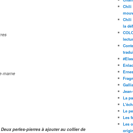
Chili
mouve
Chili
la dé
COLO
rres
lectu
Conte
tradui
#Ela
Enla
Ernes
re-marne
Frag
Galli
Jean
La pa
L'éch
Le pet
Les f
Les o
Deux perles-pierres à ajouter au collier de
origi