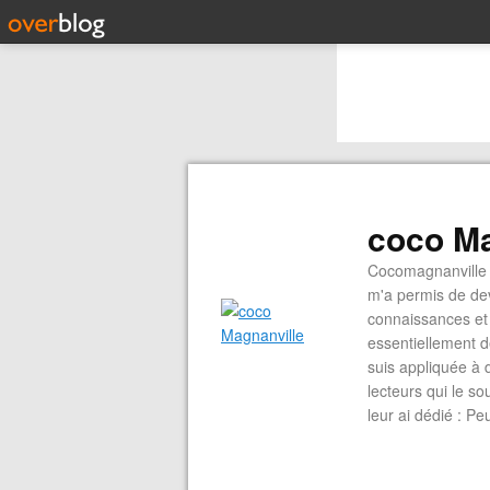
coco Ma
Cocomagnanville 
m'a permis de dev
connaissances et 
essentiellement d
suis appliquée à 
lecteurs qui le s
leur ai dédié : P