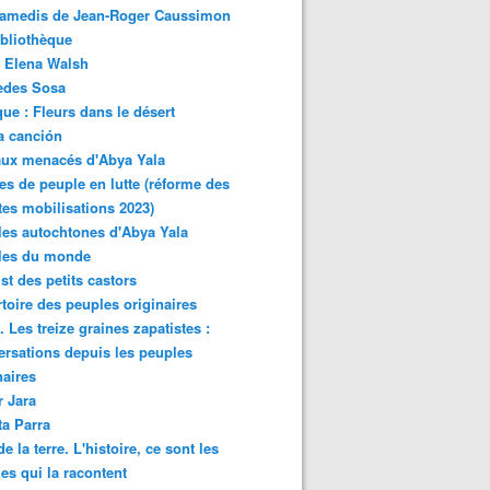
samedis de Jean-Roger Caussimon
bliothèque
 Elena Walsh
edes Sosa
ue : Fleurs dans le désert
a canción
aux menacés d'Abya Yala
es de peuple en lutte (réforme des
ites mobilisations 2023)
es autochtones d'Abya Yala
les du monde
ist des petits castors
toire des peuples originaires
 Les treize graines zapatistes :
rsations depuis les peuples
naires
r Jara
ta Parra
de la terre. L'histoire, ce sont les
es qui la racontent