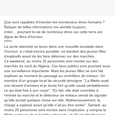
Que sont capables d'inventer les monstrueux êtres humains ?
Relayer de telles informations me semble toujours
irréel.....pourtant la vie de nombreux êtres sur cette terre est
digne de films d'horreur.
******
La secte islamiste se lance dans une nouvelle escalade dans
l’horreur, si c’était encore possible, en bardant des jeunes filles
d’explosifs avant de les faire détonner sur des marchés.
Ce weekend, au moins 25 personnes sont mortes sur des
marchés du nord du Nigéria. Ces lieux publics sont pourtant sous
une surveillance importante. Mais les jeunes filles se sont fait
exploser au moment du passage au contrôleur de métaux. Un
membre d'un groupe local de sécurité témoigne: "La fillette avait
une dizaine d'années et je doute fort qu'elle savait véritablement
ce qui était fixé à son corps". "En fait, elle était contrôlée à
l'entrée du marché et le détecteur de métaux venait de signaler
qu'elle portait quelque chose sur elle. Malheureusement, la
charge a explosé avant qu'elle n'ait pu être isolée". Samedi, au
moins 20 personnes sont mortes dans l’explosion, y compris la
fillette porteuse de la bombe artisanale, et 18 ont été blessées.