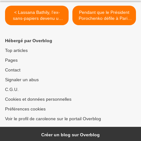
< Lassana Bathily, l’ex-
Pendant que le Président
sans-papiers devenu un
Porochenko défile à Paris
héros
pour la paix, son armée
bombarde le Donbass
malgré les accords de
Hébergé par Overblog
Minsk qui ont imposé le
cesser le feu. >
Top articles
Pages
Contact
Signaler un abus
C.G.U.
Cookies et données personnelles
Préférences cookies
Voir le profil de caroleone sur le portail Overblog
Créer un blog sur Overblog