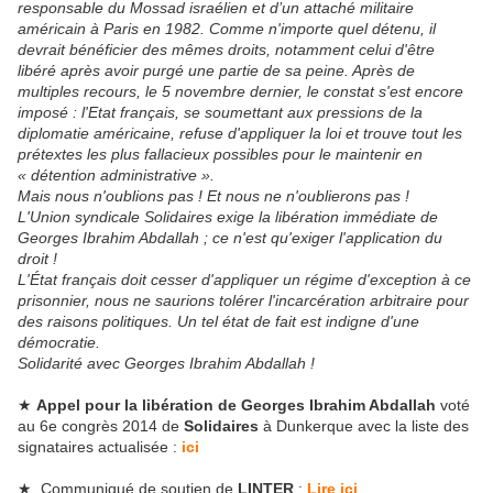
responsable du Mossad israélien et d’un attaché militaire
américain à Paris en 1982. Comme n'importe quel détenu, il
devrait bénéficier des mêmes droits, notamment celui d'être
libéré après avoir purgé une partie de sa peine. Après de
multiples recours, le 5 novembre dernier, le constat s'est encore
imposé : l'Etat français, se soumettant aux pressions de la
diplomatie américaine, refuse d'appliquer la loi et trouve tout les
prétextes les plus fallacieux possibles pour le maintenir en
« détention administrative ».
Mais nous n'oublions pas ! Et nous ne n'oublierons pas !
L'Union syndicale Solidaires exige la libération immédiate de
Georges Ibrahim Abdallah ; ce n'est qu'exiger l'application du
droit !
L'État français doit cesser d'appliquer un régime d'exception à ce
prisonnier, nous ne saurions tolérer l'incarcération arbitraire pour
des raisons politiques. Un tel état de fait est indigne d'une
démocratie.
Solidarité avec Georges Ibrahim Abdallah !
★
Appel pour la libération de Georges Ibrahim Abdallah
voté
au 6e congrès 2014 de
Solidaires
à Dunkerque avec la liste des
signataires actualisée :
ici
★ Communiqué de soutien de
LINTER
:
Lire ici