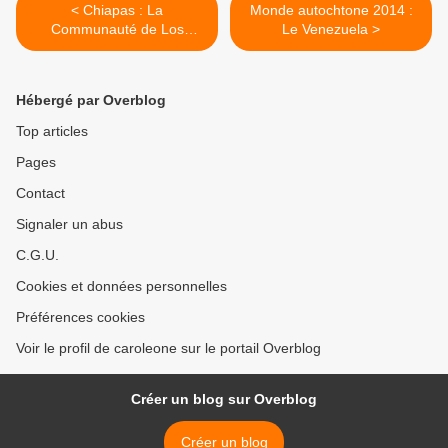
< Chiapas : La
Monde autochtone 2014 :
Communauté de Los
Le Venezuela >
LLanos défend la Terre
Mère contre les Méga
projets
Hébergé par Overblog
Top articles
Pages
Contact
Signaler un abus
C.G.U.
Cookies et données personnelles
Préférences cookies
Voir le profil de caroleone sur le portail Overblog
Créer un blog sur Overblog
Créer un blog