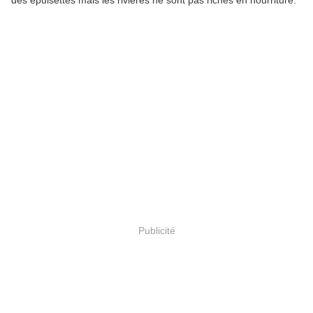
des épuisettes mais les rivières ne sont pas riches en nourriture.
Publicité