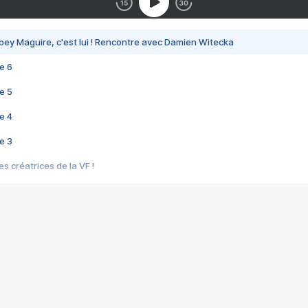
bey Maguire, c'est lui ! Rencontre avec Damien Witecka
e 6
e 5
e 4
e 3
s créatrices de la VF !
e 2
e 1
e Mektoub My Love arrive enfin ! Rencontre avec Shaïn Boumedine et Sal
i : après Toni en famille
elle réalise le bouleversant Dites lui que je l'aime