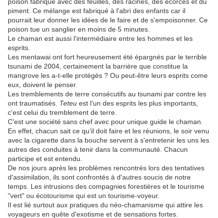
poison fabriqué avec des feuilles, des racines, des écorces et du
piment. Ce mélange est fabriqué à l'abri des enfants car il
pourrait leur donner les idées de le faire et de s'empoisonner. Ce
poison tue un sanglier en moins de 5 minutes.
Le chaman est aussi l'intermédiaire entre les hommes et les
esprits.
Les mentawai ont fort heureusement été épargnés par le terrible
tsunami de 2004, certainement la barrière que constitue la
mangrove les a-t-elle protégés ? Ou peut-être leurs esprits come
eux, doivent le penser.
Les tremblements de terre consécutifs au tsunami par contre les
ont traumatisés.
Teteu
est l'un des esprits les plus importants,
c'est celui du tremblement de terre.
C'est une société sans chef avec pour unique guide le chaman.
En effet, chacun sait ce qu'il doit faire et les réunions, le soir venu
avec la cigarette dans la bouche servent à s'entretenir les uns les
autres des conduites à tenir dans la communauté. Chacun
participe et est entendu.
De nos jours après les problèmes rencontrés lors des tentatives
d'assimilation, ils sont confrontés à d'autres soucis de notre
temps. Les intrusions des compagnies forestières et le tourisme
"vert" ou écotourisme qui est un tourisme-voyeur.
Il est lié surtout aux pratiques du néo-chamanisme qui attire les
voyageurs en quête d'exotisme et de sensations fortes.