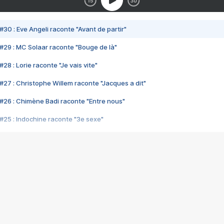
#30 : Eve Angeli raconte "Avant de partir"
#29 : MC Solaar raconte "Bouge de là"
28 : Lorie raconte "Je vais vite"
#27 : Christophe Willem raconte "Jacques a dit"
#26 : Chimène Badi raconte "Entre nous"
#25 : Indochine raconte "3e sexe"
#24 : Zaho raconte "C'est chelou"
#23 : Patrick Bruel raconte "Au café des délices"
#22 : Kyo raconte "Le chemin"
#21 : Nolwenn Leroy raconte "Cassé"
#20 : Patrick Hernandez raconte "Born to be alive"