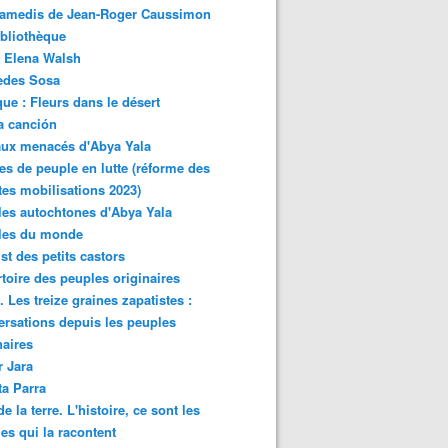
samedis de Jean-Roger Caussimon
bliothèque
 Elena Walsh
edes Sosa
ue : Fleurs dans le désert
a canción
aux menacés d'Abya Yala
es de peuple en lutte (réforme des
ites mobilisations 2023)
es autochtones d'Abya Yala
les du monde
ist des petits castors
toire des peuples originaires
 Les treize graines zapatistes :
rsations depuis les peuples
naires
r Jara
ta Parra
de la terre. L'histoire, ce sont les
es qui la racontent