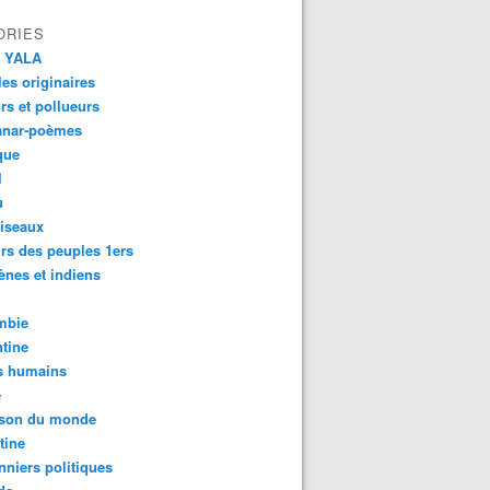
ORIES
 YALA
es originaires
urs et pollueurs
anar-poèmes
que
l
u
iseaux
rs des peuples 1ers
ènes et indiens
mbie
tine
s humains
é
son du monde
tine
nniers politiques