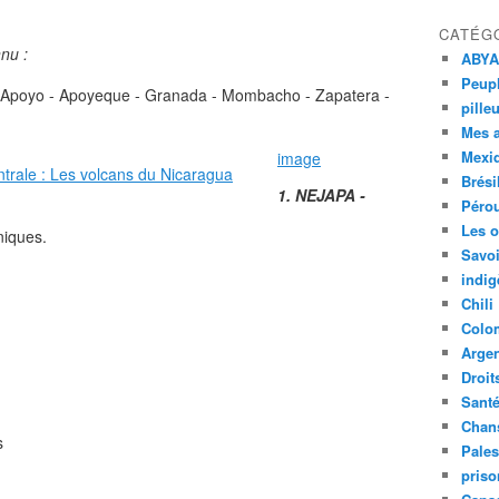
CATÉG
nu :
ABYA
Peupl
 d'Apoyo - Apoyeque - Granada - Mombacho - Zapatera -
pille
Mes 
Mexi
image
Brési
1. NEJAPA -
Péro
Les o
niques.
Savoi
indig
Chili
Colo
Argen
Droit
Sant
Chan
s
Pales
priso