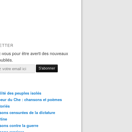
ETTER
-vous pour être averti des nouveaux
publiés.
lité des peuples isolés
eur du Che : chansons et poèmes
toriés
ons censurées de la dictature
tine
ons contre la guerre
sons reprises