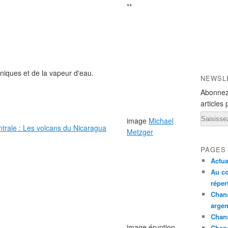
**
niques et de la vapeur d'eau.
NEWSL
Abonnez
articles 
Email
image
Michael
Metzger
PAGES
Actua
Au co
réper
Chans
argen
Chans
image éruption
Chan