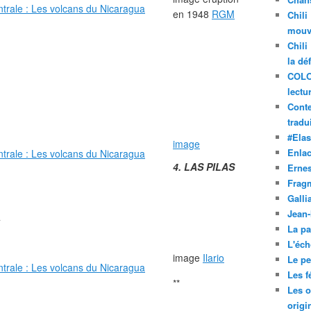
en 1948
RGM
Chili
mouve
Chili
la dé
COLO
lectu
Conte
tradui
#Ela
image
Enla
4. LAS PILAS
Ernes
Frag
Galli
Jean
4
La pa
L'éch
image
Ilario
Le pet
Les f
**
Les o
origi