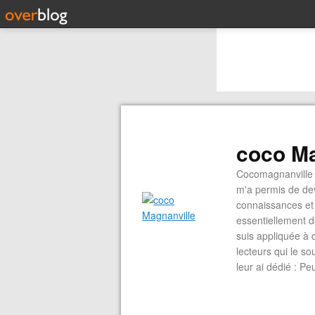
coco Ma
Cocomagnanville 
m'a permis de dev
connaissances et 
essentiellement d
suis appliquée à 
lecteurs qui le s
leur ai dédié : P